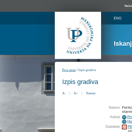
Naša 
ENG
Iskan
/
Prva stran
Izpis gradiva
Izpis gradiva
A-
|
A+
|
Natisni
Naslov:
Forma
staro
Avtorji:
Pr
ID
Hu
ID
Datoteke:
PE
M