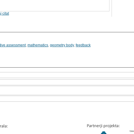
j citat
tive assessment
,
mathematics
,
geometry body
,
feedback