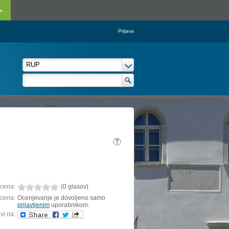
...
Prijava
cena:
(0 glasov)
cena:
Ocenjevanje je dovoljeno samo
prijavljenim
uporabnikom.
vi na: