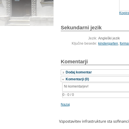
Kopira
Sekundarni jezik
Jezik:
Angleški jezik
Ključne besede:
kindergarten
,
forma
Komentarji
Dodaj komentar
Komentarji (0)
Ni komentarjev!
0 - 0 / 0
Nazaj