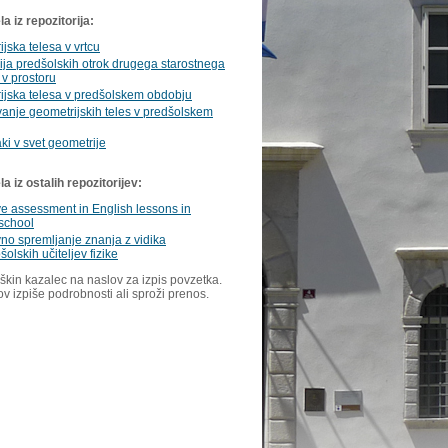
a iz repozitorija:
jska telesa v vrtcu
ija predšolskih otrok drugega starostnega
v prostoru
ijska telesa v predšolskem obdobju
anje geometrijskih teles v predšolskem
aki v svet geometrije
 iz ostalih repozitorijev:
e assessment in English lessons in
school
no spremljanje znanja z vidika
olskih učiteljev fizike
škin kazalec na naslov za izpis povzetka.
ov izpiše podrobnosti ali sproži prenos.