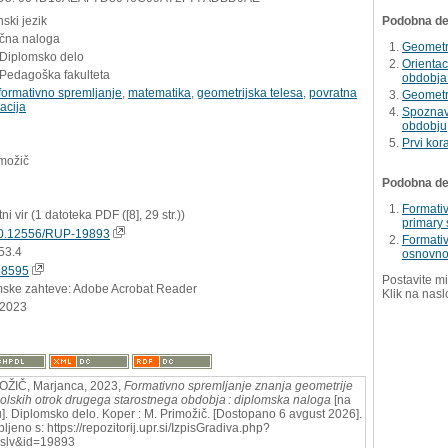
ski jezik
Podobna del
učna naloga
Geometri
 Diplomsko delo
Orientac
 Pedagoška fakulteta
obdobja 
formativno spremljanje
,
matematika
,
geometrijska telesa
,
povratna
Geometr
acija
Spoznav
obdobju
Prvi kor
imožič
Podobna dela
Formativ
tni vir (1 datoteka PDF ([8], 29 str.))
primary 
0.12556/RUP-19893
Formativ
53.4
osnovnoš
58595
Postavite mi
mske zahteve: Adobe Acrobat Reader
Klik na nasl
.2023
ŽIČ, Marjanca, 2023,
Formativno spremljanje znanja geometrije
olskih otrok drugega starostnega obdobja : diplomska naloga
[na
u]. Diplomsko delo. Koper : M. Primožič. [Dostopano 6 avgust 2026].
ljeno s: https://repozitorij.upr.si/IzpisGradiva.php?
=slv&id=19893