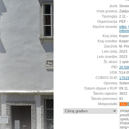
Jezik:
Sloven
Vrsta gradiva:
Zaklj
Tipologija:
2.11 -
Organizacija:
PEF -
Ključne besede:
vrtec
,
inform
Kraj izida:
Koper
Kraj izvedbe:
Koper
Založnik:
M. Pr
Leto izida:
2023
Leto izvedbe:
2023
Št. strani:
1 sple
PID:
20.50
UDK:
514-0
COBISS.SI-ID:
1701
Opomba:
Siste
Datum objave v RUP:
09.11
Število ogledov:
3622
Število prenosov:
81
Metapodatki:
:
PRIMO
predš
splet
Pridob
lang