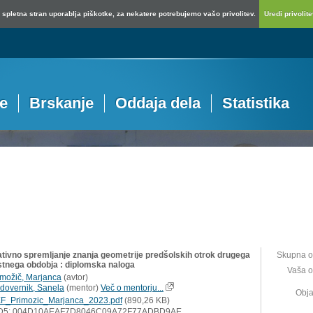
spletna stran uporablja piškotke, za nekatere potrebujemo vašo privolitev.
Uredi privolitev
je
Brskanje
Oddaja dela
Statistika
tivno spremljanje znanja geometrije predšolskih otrok drugega
Skupna o
stnega obdobja : diplomska naloga
Vaša o
imožič, Marjanca
(
avtor
)
dovernik, Sanela
(
mentor
)
Več o mentorju...
Obja
F_Primozic_Marjanca_2023.pdf
(890,26 KB)
D5: 004D10AEAF7D8046C09A72F77ADBD9AE