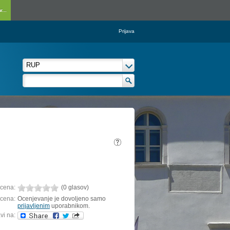
...
Prijava
cena:
(0 glasov)
cena:
Ocenjevanje je dovoljeno samo
prijavljenim
uporabnikom.
vi na: