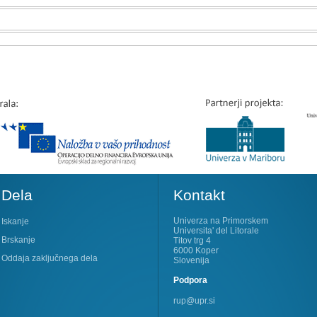
Dela
Kontakt
Univerza na Primorskem
Iskanje
Universita' del Litorale
Brskanje
Titov trg 4
6000 Koper
Oddaja zaključnega dela
Slovenija
Podpora
rup@upr.si