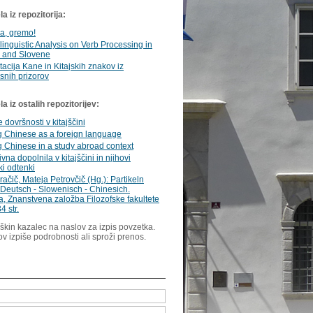
a iz repozitorija:
na, gremo!
linguistic Analysis on Verb Processing in
 and Slovene
cija Kane in Kitajskih znakov iz
snih prizorov
 iz ostalih repozitorijev:
 dovršnosti v kitajščini
g Chinese as a foreign language
 Chinese in a study abroad context
vna dopolnila v kitajščini in njihovi
i odtenki
račič, Mateja Petrovčič (Hg.): Partikeln
 Deutsch - Slowenisch - Chinesich.
a, Znanstvena založba Filozofske fakultete
4 str.
škin kazalec na naslov za izpis povzetka.
ov izpiše podrobnosti ali sproži prenos.