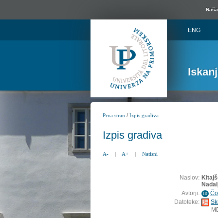
Naša 
ENG
Iskan
/
Prva stran
Izpis gradiva
Izpis gradiva
A-
|
A+
|
Natisni
Naslov:
Kitajš
Nadal
Avtorji:
Čo
ID
Datoteke:
Sk
M