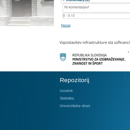
Komentarji (0)
Ni komentarjev!
0 - 0 / 0
Nazaj
Repozitorij
Uvodnik
Statistika
Univerzitetne strani