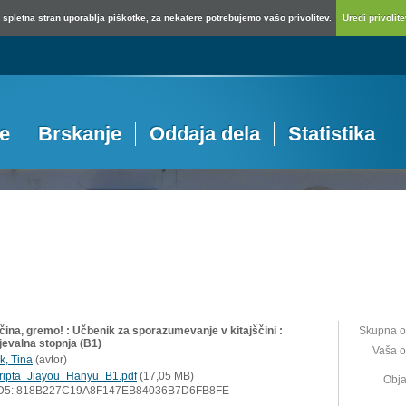
spletna stran uporablja piškotke, za nekatere potrebujemo vašo privolitev.
Uredi privolitev
je
Brskanje
Oddaja dela
Statistika
čina, gremo! : Učbenik za sporazumevanje v kitajščini :
Skupna o
jevalna stopnja (B1)
Vaša o
k, Tina
(
avtor
)
ripta_Jiayou_Hanyu_B1.pdf
(17,05 MB)
Obja
D5: 818B227C19A8F147EB84036B7D6FB8FE