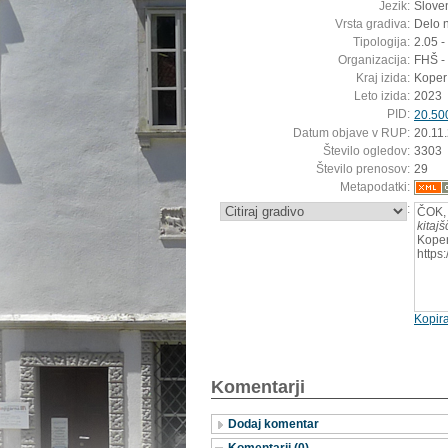
Jezik:
Sloven
Vrsta gradiva:
Delo n
Tipologija:
2.05 
Organizacija:
FHŠ - 
Kraj izida:
Koper
Leto izida:
2023
PID:
20.50
Datum objave v RUP:
20.11
Število ogledov:
3303
Število prenosov:
29
Metapodatki:
:
ČOK, 
kitajs
Koper
https
Kopira
Komentarji
Dodaj komentar