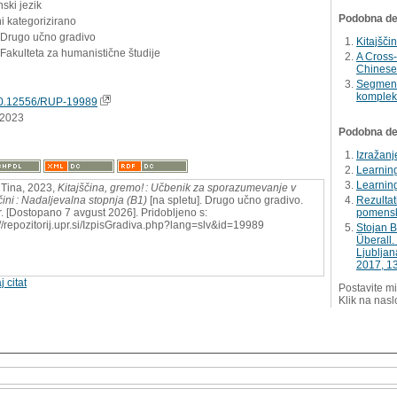
ski jezik
Podobna del
i kategorizirano
- Drugo učno gradivo
Kitajšči
Fakulteta za humanistične študije
A Cross-
Chinese
Segmenta
komplek
0.12556/RUP-19989
.2023
Podobna dela
Izražanje
Learnin
Learning
Tina, 2023,
Kitajščina, gremo! : Učbenik za sporazumevanje v
̌čini : Nadaljevalna stopnja (B1)
[na spletu]. Drugo učno gradivo.
Rezultati
. [Dostopano 7 avgust 2026]. Pridobljeno s:
pomensk
://repozitorij.upr.si/IzpisGradiva.php?lang=slv&id=19989
Stojan B
Überall.
Ljubljan
2017, 13
j citat
Postavite mi
Klik na nasl