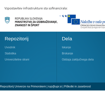
Repozitorij
Dela
Uvodnik
Iskanje
Statistika
Brskanje
Univerzitetne strani
Oddaja zaključnega dela
Repozitorij Univerze na Primorskem |
rup@upr.si
|
Piškotki in zasebnost