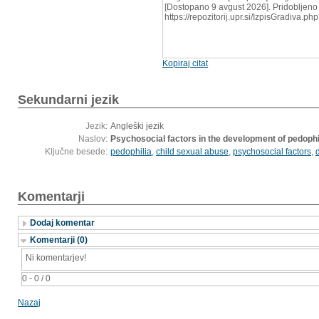
[Dostopano 9 avgust 2026]. Pridobljeno 
https://repozitorij.upr.si/IzpisGradiva.
Kopiraj citat
Sekundarni jezik
Jezik:
Angleški jezik
Naslov:
Psychosocial factors in the development of pedophi
Ključne besede:
pedophilia
,
child sexual abuse
,
psychosocial factors
,
Komentarji
Dodaj komentar
Komentarji (0)
Ni komentarjev!
0 - 0 / 0
Nazaj