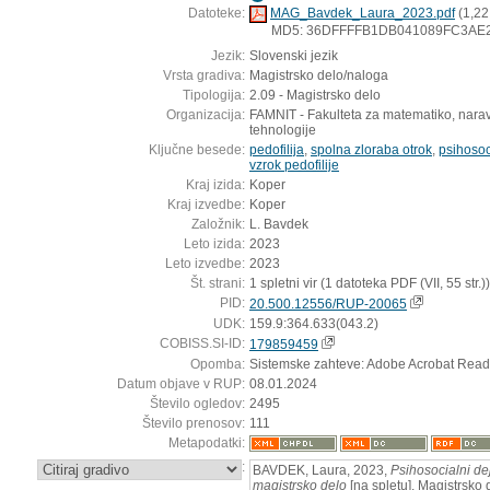
Datoteke:
MAG_Bavdek_Laura_2023.pdf
(1,22
MD5: 36DFFFFB1DB041089FC3AE
Jezik:
Slovenski jezik
Vrsta gradiva:
Magistrsko delo/naloga
Tipologija:
2.09 - Magistrsko delo
Organizacija:
FAMNIT - Fakulteta za matematiko, narav
tehnologije
Ključne besede:
pedofilija
,
spolna zloraba otrok
,
psihosoc
vzrok pedofilije
Kraj izida:
Koper
Kraj izvedbe:
Koper
Založnik:
L. Bavdek
Leto izida:
2023
Leto izvedbe:
2023
Št. strani:
1 spletni vir (1 datoteka PDF (VII, 55 str.))
PID:
20.500.12556/RUP-20065
UDK:
159.9:364.633(043.2)
COBISS.SI-ID:
179859459
Opomba:
Sistemske zahteve: Adobe Acrobat Read
Datum objave v RUP:
08.01.2024
Število ogledov:
2495
Število prenosov:
111
Metapodatki:
:
BAVDEK, Laura, 2023,
Psihosocialni dej
magistrsko delo
[na spletu]. Magistrsko 