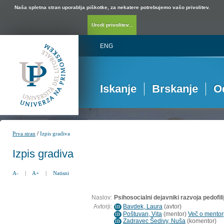
Naša spletna stran uporablja piškotke, za nekatere potrebujemo vašo privolitev.
Uredi privolitev...
ENG
Iskanje
Brskanje
O
/
Prva stran
Izpis gradiva
Izpis gradiva
A-
|
A+
|
Natisni
Naslov:
Psihosocialni dejavniki razvoja pedofil
Avtorji:
Bavdek, Laura
(
avtor
)
ID
Poštuvan, Vita
(
mentor
)
Več o mentorj
ID
Zadravec Šedivy, Nuša
(
komentor
)
ID