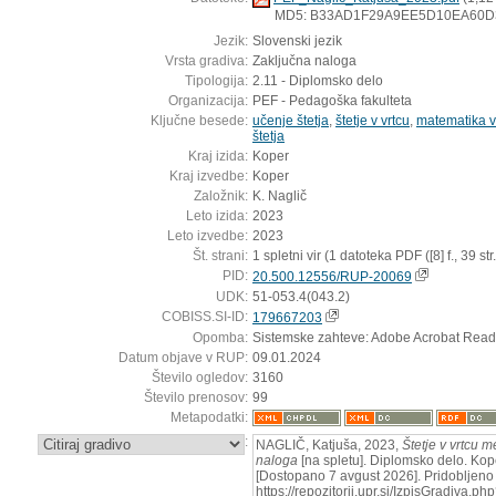
MD5: B33AD1F29A9EE5D10EA60
Jezik:
Slovenski jezik
Vrsta gradiva:
Zaključna naloga
Tipologija:
2.11 - Diplomsko delo
Organizacija:
PEF - Pedagoška fakulteta
Ključne besede:
učenje štetja
,
štetje v vrtcu
,
matematika v
štetja
Kraj izida:
Koper
Kraj izvedbe:
Koper
Založnik:
K. Naglič
Leto izida:
2023
Leto izvedbe:
2023
Št. strani:
1 spletni vir (1 datoteka PDF ([8] f., 39 str.
PID:
20.500.12556/RUP-20069
UDK:
51-053.4(043.2)
COBISS.SI-ID:
179667203
Opomba:
Sistemske zahteve: Adobe Acrobat Read
Datum objave v RUP:
09.01.2024
Število ogledov:
3160
Število prenosov:
99
Metapodatki:
:
NAGLIČ, Katjuša, 2023,
Štetje v vrtcu me
naloga
[na spletu]. Diplomsko delo. Kope
[Dostopano 7 avgust 2026]. Pridobljeno 
https://repozitorij.upr.si/IzpisGradiva.