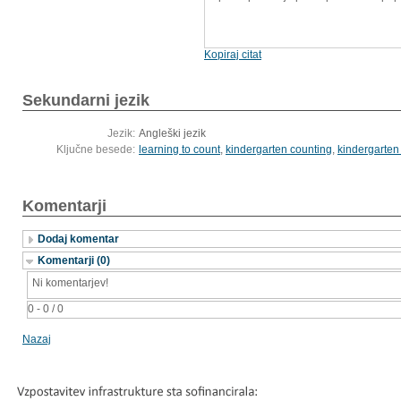
Kopiraj citat
Sekundarni jezik
Jezik:
Angleški jezik
Ključne besede:
learning to count
,
kindergarten counting
,
kindergarten
Komentarji
Dodaj komentar
Komentarji (0)
Ni komentarjev!
0 - 0 / 0
Nazaj