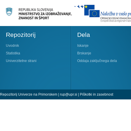
Repozitorij
Dela
Uvodnik
Iskanje
Statistika
Brskanje
Univerzitetne strani
Oddaja zaključnega dela
Repozitorij Univerze na Primorskem |
rup@upr.si
|
Piškotki in zasebnost