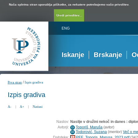
Naša spletna stran uporablja piškotke, za nekatere potrebujemo vašo privolitev.
Uredi privolitev...
ENG
Iskanje
Brskanje
O
/
Prva stran
Izpis gradiva
Izpis gradiva
A-
|
A+
|
Natisni
Naslov:
Nasilje v družini nekoč in danes : dip
Avtorji:
Toporiš, Maruša
(
avtor
)
ID
Todorović, Suzana
(
mentor
)
Več o men
ID
Datoteke:
PEF_Toporis_Marusa_2023.pdf
(342