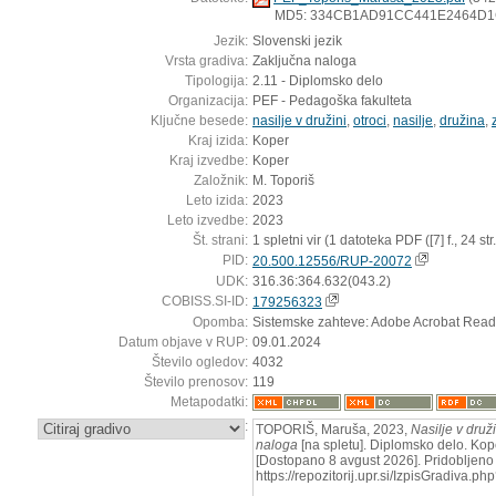
MD5: 334CB1AD91CC441E2464D
Jezik:
Slovenski jezik
Vrsta gradiva:
Zaključna naloga
Tipologija:
2.11 - Diplomsko delo
Organizacija:
PEF - Pedagoška fakulteta
Ključne besede:
nasilje v družini
,
otroci
,
nasilje
,
družina
,
Kraj izida:
Koper
Kraj izvedbe:
Koper
Založnik:
M. Toporiš
Leto izida:
2023
Leto izvedbe:
2023
Št. strani:
1 spletni vir (1 datoteka PDF ([7] f., 24 str.
PID:
20.500.12556/RUP-20072
UDK:
316.36:364.632(043.2)
COBISS.SI-ID:
179256323
Opomba:
Sistemske zahteve: Adobe Acrobat Read
Datum objave v RUP:
09.01.2024
Število ogledov:
4032
Število prenosov:
119
Metapodatki:
:
TOPORIŠ, Maruša, 2023,
Nasilje v druž
naloga
[na spletu]. Diplomsko delo. Kope
[Dostopano 8 avgust 2026]. Pridobljeno 
https://repozitorij.upr.si/IzpisGradiva.