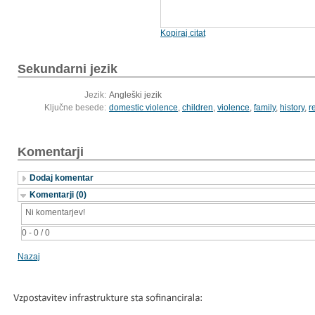
Kopiraj citat
Sekundarni jezik
Jezik:
Angleški jezik
Ključne besede:
domestic violence
,
children
,
violence
,
family
,
history
,
r
Komentarji
Dodaj komentar
Komentarji (0)
Ni komentarjev!
0 - 0 / 0
Nazaj