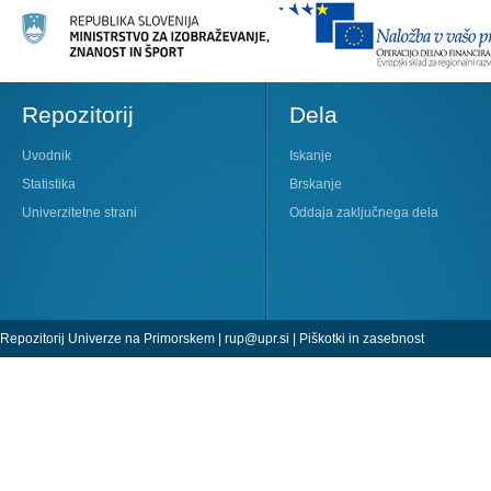
Repozitorij
Dela
Uvodnik
Iskanje
Statistika
Brskanje
Univerzitetne strani
Oddaja zaključnega dela
Repozitorij Univerze na Primorskem |
rup@upr.si
|
Piškotki in zasebnost