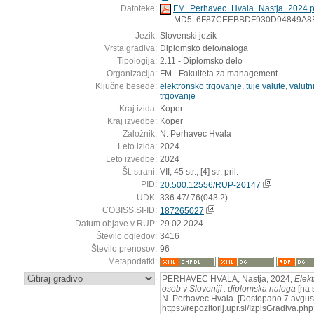
Datoteke:
FM_Perhavec_Hvala_Nastja_2024.p
MD5: 6F87CEEBBDF930D94849A8
Jezik:
Slovenski jezik
Vrsta gradiva:
Diplomsko delo/naloga
Tipologija:
2.11 - Diplomsko delo
Organizacija:
FM - Fakulteta za management
Ključne besede:
elektronsko trgovanje
,
tuje valute
,
valutni
trgovanje
Kraj izida:
Koper
Kraj izvedbe:
Koper
Založnik:
N. Perhavec Hvala
Leto izida:
2024
Leto izvedbe:
2024
Št. strani:
VII, 45 str., [4] str. pril.
PID:
20.500.12556/RUP-20147
UDK:
336.47/.76(043.2)
COBISS.SI-ID:
187265027
Datum objave v RUP:
29.02.2024
Število ogledov:
3416
Število prenosov:
96
Metapodatki:
:
PERHAVEC HVALA, Nastja, 2024,
Elekt
oseb v Sloveniji : diplomska naloga
[na 
N. Perhavec Hvala. [Dostopano 7 avgust
https://repozitorij.upr.si/IzpisGradiva.