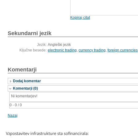
Kopiraj citat
Sekundarni jezik
Jezik:
Angleški jezik
Ključne besede:
electronic trading
,
currency trading
,
foreign currencies
Komentarji
Dodaj komentar
Komentarji (0)
Ni komentarjev!
0 - 0 / 0
Nazaj