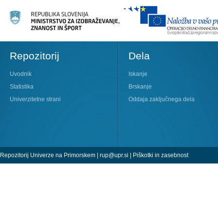
Repozitorij
Dela
Uvodnik
Iskanje
Statistika
Brskanje
Univerzitetne strani
Oddaja zaključnega dela
Repozitorij Univerze na Primorskem |
rup@upr.si
|
Piškotki in zasebnost