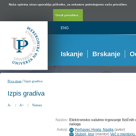
Naša spletna stran uporablja piškotke, za nekatere potrebujemo vašo privolitev.
Uredi privolitev...
ENG
Iskanje
Brskanje
O
/
Prva stran
Izpis gradiva
Izpis gradiva
A-
|
A+
|
Natisni
Naslov:
Elektronsko valutno trgovanje fizičnih 
naloga
Avtorji:
Perhavec Hvala, Nastja
(
avtor
)
ID
Stubelj, Igor
(
mentor
)
Več o mentorju..
ID