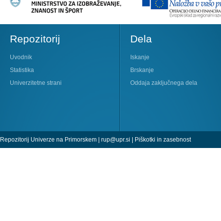
Repozitorij
Dela
Uvodnik
Iskanje
Statistika
Brskanje
Univerzitetne strani
Oddaja zaključnega dela
Repozitorij Univerze na Primorskem |
rup@upr.si
|
Piškotki in zasebnost