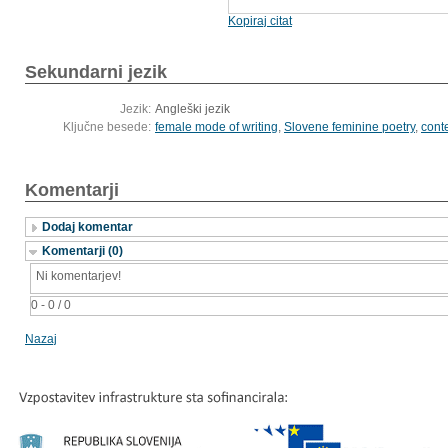
Kopiraj citat
Sekundarni jezik
Jezik:
Angleški jezik
Ključne besede:
female mode of writing
,
Slovene feminine poetry
,
cont
Komentarji
Dodaj komentar
Komentarji (0)
Ni komentarjev!
0 - 0 / 0
Nazaj