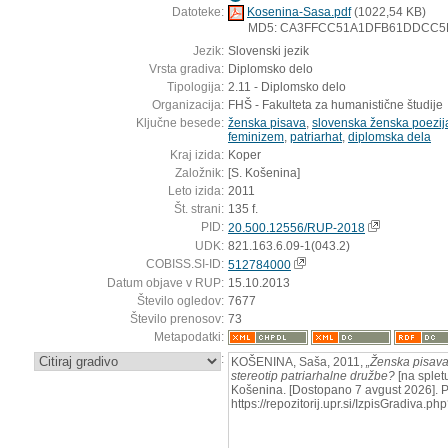
Datoteke:
Kosenina-Sasa.pdf
(1022,54 KB)
MD5: CA3FFCC51A1DFB61DDCC5
Jezik:
Slovenski jezik
Vrsta gradiva:
Diplomsko delo
Tipologija:
2.11 - Diplomsko delo
Organizacija:
FHŠ - Fakulteta za humanistične študije
Ključne besede:
ženska pisava
,
slovenska ženska poezij
feminizem
,
patriarhat
,
diplomska dela
Kraj izida:
Koper
Založnik:
[S. Košenina]
Leto izida:
2011
Št. strani:
135 f.
PID:
20.500.12556/RUP-2018
UDK:
821.163.6.09-1(043.2)
COBISS.SI-ID:
512784000
Datum objave v RUP:
15.10.2013
Število ogledov:
7677
Število prenosov:
73
Metapodatki:
:
KOŠENINA, Saša, 2011,
„Ženska pisava“ 
stereotip patriarhalne družbe?
[na splet
Košenina. [Dostopano 7 avgust 2026]. P
https://repozitorij.upr.si/IzpisGradiva.