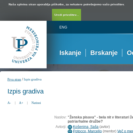
Naša spletna stran uporablja piškotke, za nekatere potrebujemo vašo privolitev.
Uredi privolitev...
ENG
Iskanje
Brskanje
O
/
Prva stran
Izpis gradiva
Izpis gradiva
A-
|
A+
|
Natisni
Naslov:
"Ženska pisava" - bela nit v literaturi ž
patriarhalne družbe?
Avtorji:
Košenina, Saša
(
avtor
)
ID
Potocco, Marcello
(
mentor
)
Več o ment
ID