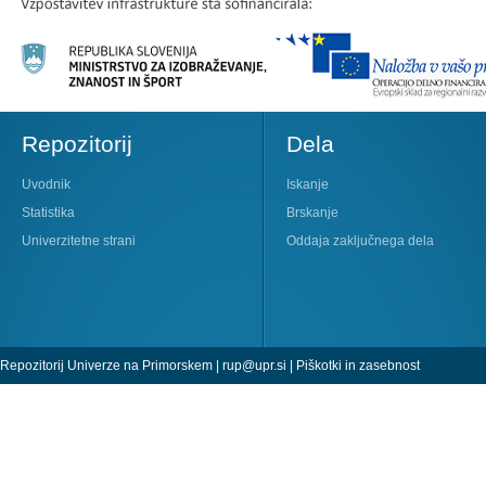
Repozitorij
Dela
Uvodnik
Iskanje
Statistika
Brskanje
Univerzitetne strani
Oddaja zaključnega dela
Repozitorij Univerze na Primorskem |
rup@upr.si
|
Piškotki in zasebnost