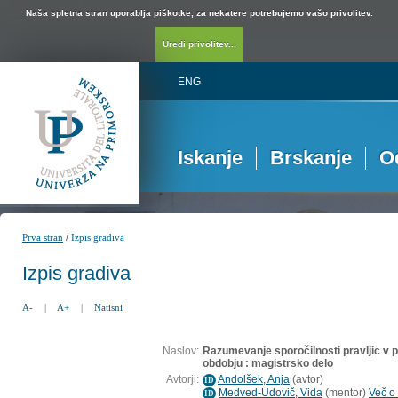
Naša spletna stran uporablja piškotke, za nekatere potrebujemo vašo privolitev.
Uredi privolitev...
ENG
Iskanje
Brskanje
O
/
Prva stran
Izpis gradiva
Izpis gradiva
A-
|
A+
|
Natisni
Naslov:
Razumevanje sporočilnosti pravljic v
obdobju : magistrsko delo
Avtorji:
Andolšek, Anja
(
avtor
)
ID
Medved-Udovič, Vida
(
mentor
)
Več o 
ID