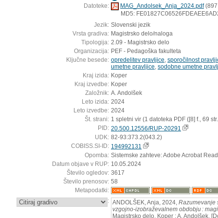
Datoteke:
MAG_Andolsek_Anja_2024.pdf
(897
MD5: FE01827C06526FDEAEE6AD
Jezik:
Slovenski jezik
Vrsta gradiva:
Magistrsko delo/naloga
Tipologija:
2.09 - Magistrsko delo
Organizacija:
PEF - Pedagoška fakulteta
Ključne besede:
opredelitev pravljice
,
sporočilnost pravlj
umetne pravljice
,
sodobne umetne pravlj
Kraj izida:
Koper
Kraj izvedbe:
Koper
Založnik:
A. Andolšek
Leto izida:
2024
Leto izvedbe:
2024
Št. strani:
1 spletni vir (1 datoteka PDF ([8] f., 69 str.
PID:
20.500.12556/RUP-20291
UDK:
82-93:373.2(043.2)
COBISS.SI-ID:
194992131
Opomba:
Sistemske zahteve: Adobe Acrobat Read
Datum objave v RUP:
10.05.2024
Število ogledov:
3617
Število prenosov:
58
Metapodatki:
:
ANDOLŠEK, Anja, 2024,
Razumevanje sp
vzgojno-izobraževalnem obdobju : magi
Magistrsko delo. Koper : A. Andolšek. [