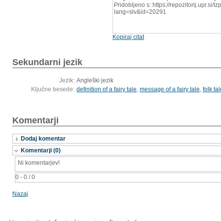
Pridobljeno s: https://repozitorij.upr.si/
lang=slv&id=20291
Kopiraj citat
Sekundarni jezik
Jezik:
Angleški jezik
Ključne besede:
definition of a fairy tale
,
message of a fairy tale
,
folk ta
Komentarji
Dodaj komentar
Komentarji (0)
Ni komentarjev!
0 - 0 / 0
Nazaj