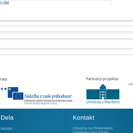
j citat
Dela
Kontakt
Univerza na Primorskem
Iskanje
Universita' del Litorale