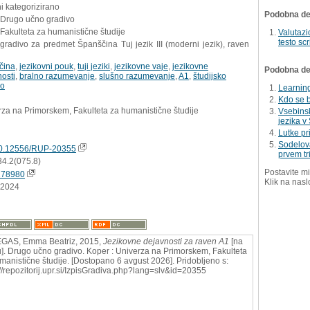
i kategorizirano
Podobna del
- Drugo učno gradivo
Fakulteta za humanistične študije
Valutazi
testo sc
radivo za predmet Španščina Tuj jezik III (moderni jezik), raven
čina
,
jezikovni pouk
,
tuji jeziki
,
jezikovne vaje
,
jezikovne
Podobna dela
osti
,
bralno razumevanje
,
slušno razumevanje
,
A1
,
študijsko
vo
Learnin
Kdo se b
za na Primorskem, Fakulteta za humanistične študije
Vsebinsk
jezika v 
Lutke pr
Sodelova
0.12556/RUP-20355
prvem tr
34.2(075.8)
Postavite mi
278980
Klik na nasl
.2024
EGAS, Emma Beatriz, 2015,
Jezikovne dejavnosti za raven A1
[na
u]. Drugo učno gradivo. Koper : Univerza na Primorskem, Fakulteta
manistične študije. [Dostopano 6 avgust 2026]. Pridobljeno s:
://repozitorij.upr.si/IzpisGradiva.php?lang=slv&id=20355