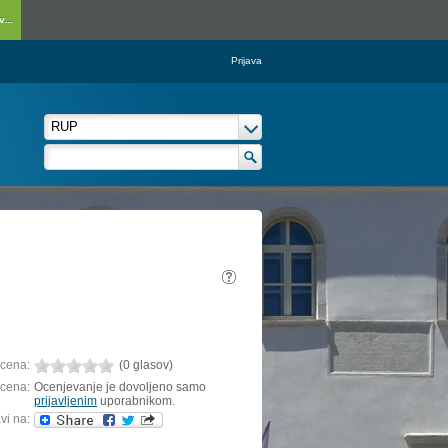
...
Prijava
cena:
(0 glasov)
cena:
Ocenjevanje je dovoljeno samo
prijavljenim
uporabnikom.
vi na: