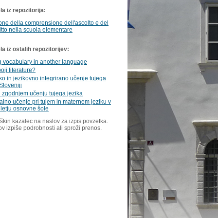
a iz repozitorija:
one della comprensione dell'ascolto e del
ritto nella scuola elementare
 iz ostalih repozitorijev:
g vocabulary in another language
oji literature?
o in jezikovno integrirano učenje tujega
Sloveniji
i zgodnjem učenju tujega jezika
lno učenje pri tujem in maternem jeziku v
iletju osnovne šole
škin kazalec na naslov za izpis povzetka.
ov izpiše podrobnosti ali sproži prenos.