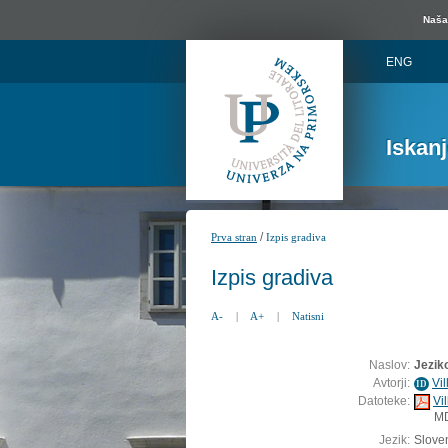
Naša 
ENG
Iskan
/
Prva stran
Izpis gradiva
Izpis gradiva
A-
|
A+
|
Natisni
Naslov:
Jezik
Avtorji:
Vi
ID
Datoteke:
Vi
M
Jezik:
Sloven