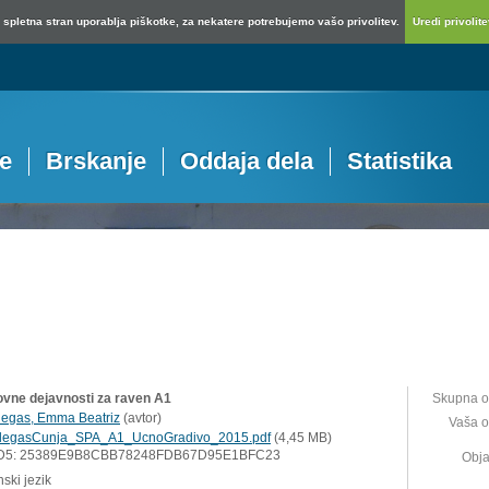
spletna stran uporablja piškotke, za nekatere potrebujemo vašo privolitev.
Uredi privolitev
je
Brskanje
Oddaja dela
Statistika
ovne dejavnosti za raven A1
Skupna o
llegas, Emma Beatriz
(
avtor
)
Vaša o
llegasCunja_SPA_A1_UcnoGradivo_2015.pdf
(4,45 MB)
D5: 25389E9B8CBB78248FDB67D95E1BFC23
Obja
ski jezik