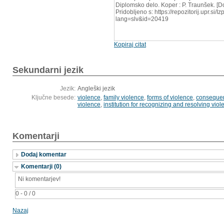
Diplomsko delo. Koper : P. Traunšek. [
Pridobljeno s: https://repozitorij.upr.si/
lang=slv&id=20419
Kopiraj citat
Sekundarni jezik
Jezik:
Angleški jezik
Ključne besede:
violence
,
family violence
,
forms of violence
,
consequen
violence
,
institution for recognizing and resolving vio
Komentarji
Dodaj komentar
Komentarji (0)
Ni komentarjev!
0 - 0 / 0
Nazaj