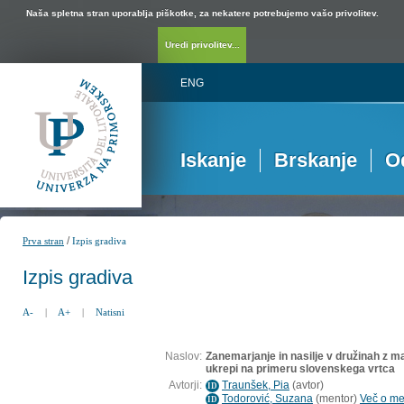
Naša spletna stran uporablja piškotke, za nekatere potrebujemo vašo privolitev.
Uredi privolitev...
ENG
Iskanje
Brskanje
O
/
Prva stran
Izpis gradiva
Izpis gradiva
A-
|
A+
|
Natisni
Naslov:
Zanemarjanje in nasilje v družinah z man
ukrepi na primeru slovenskega vrtca
Avtorji:
Traunšek, Pia
(
avtor
)
ID
Todorović, Suzana
(
mentor
)
Več o men
ID