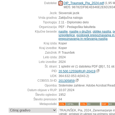
Datoteke:
DIP_Traunsek_Pia_2024.pdf
(1,95 
MD5: 98782DF9E4E646E2E6D283
Jezik:
Slovenski jezik
Vrsta gradiva:
Zaključna naloga
Tipologija:
2.11 - Diplomsko delo
Organizacija:
PEF - Pedagoška fakulteta
Ključne besede:
nasilje
,
nasilje v družini
,
oblike nasilja
,
p
vzgojiteljice
,
postopek prepoznavanja in 
prepoznavanja in reševanja nasilja
Kraj izida:
Koper
Kraj izvedbe:
Koper
Založnik:
P. Traunšek
Leto izida:
2024
Leto izvedbe:
2024
Št. strani:
1 spletni vir (1 datoteka PDF ([8] f., 51 str.
PID:
20.500.12556/RUP-20419
UDK:
364.632-053.4(043.2)
COBISS.SI-ID:
201305859
Opomba:
Sistemske zahteve: Adobe Acrobat Read
Datum objave v RUP:
10.07.2024
Število ogledov:
1952
Število prenosov:
84
Metapodatki:
:
TRAUNŠEK, Pia, 2024,
Zanemarjanje in
otroki : pristopi in ukrepi na primeru sl