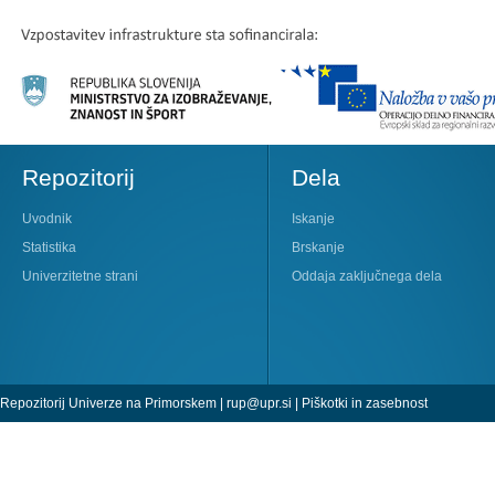
Repozitorij
Dela
Uvodnik
Iskanje
Statistika
Brskanje
Univerzitetne strani
Oddaja zaključnega dela
Repozitorij Univerze na Primorskem |
rup@upr.si
|
Piškotki in zasebnost