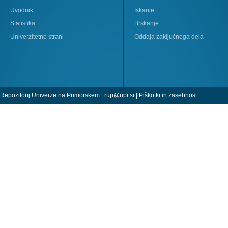
Uvodnik
Iskanje
Statistika
Brskanje
Univerzitetne strani
Oddaja zaključnega dela
Repozitorij Univerze na Primorskem |
rup@upr.si
|
Piškotki in zasebnost