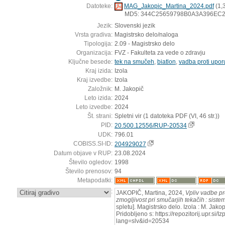
Datoteke:
MAG_Jakopic_Martina_2024.pdf
(1,
MD5: 344C25659798B0A3A396EC
Jezik:
Slovenski jezik
Vrsta gradiva:
Magistrsko delo/naloga
Tipologija:
2.09 - Magistrsko delo
Organizacija:
FVZ - Fakulteta za vede o zdravju
Ključne besede:
tek na smučeh
,
biatlon
,
vadba proti upor
Kraj izida:
Izola
Kraj izvedbe:
Izola
Založnik:
M. Jakopič
Leto izida:
2024
Leto izvedbe:
2024
Št. strani:
Spletni vir (1 datoteka PDF (VI, 46 str.))
PID:
20.500.12556/RUP-20534
UDK:
796.01
COBISS.SI-ID:
204929027
Datum objave v RUP:
23.08.2024
Število ogledov:
1998
Število prenosov:
94
Metapodatki:
:
JAKOPIČ, Martina, 2024,
Vpliv vadbe pr
zmogljivost pri smučarjih tekačih : sist
spletu]. Magistrsko delo. Izola : M. Jak
Pridobljeno s: https://repozitorij.upr.si/
lang=slv&id=20534