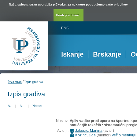
Naša spletna stran uporablja piškotke, za nekatere potrebujemo vašo privolitev.
Uredi privolitev...
ENG
Iskanje
Brskanje
O
/
Prva stran
Izpis gradiva
Izpis gradiva
A-
|
A+
|
Natisni
Naslov:
Vpliv vadbe proti uporu na športno-spec
smučarjih tekačih : sistematični pregl
Avtorji:
Jakopič, Martina
(
avtor
)
ID
Kozinc, Žiga
(
mentor
)
Več o mentorju.
ID