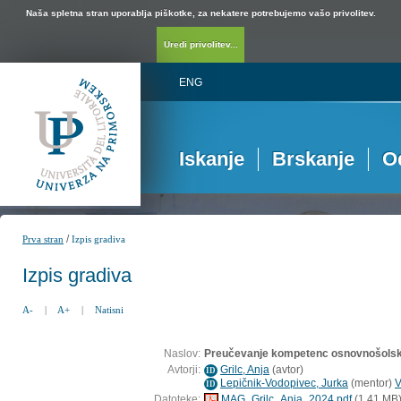
Naša spletna stran uporablja piškotke, za nekatere potrebujemo vašo privolitev.
Uredi privolitev...
ENG
Iskanje
Brskanje
O
/
Prva stran
Izpis gradiva
Izpis gradiva
A-
|
A+
|
Natisni
Naslov:
Preučevanje kompetenc osnovnošolskih
Avtorji:
Grilc, Anja
(
avtor
)
ID
Lepičnik-Vodopivec, Jurka
(
mentor
)
V
ID
Datoteke:
MAG_Grilc_Anja_2024.pdf
(1,41 MB