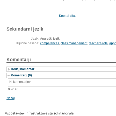
Kopiraj citat
Sekundarni jezik
Jezik:
Angleški jezik
Ključne besede:
competences
,
class management
,
teacher's role
,
appr
Komentarji
Dodaj komentar
Komentarji (0)
Ni komentarjev!
0 - 0 / 0
Nazaj