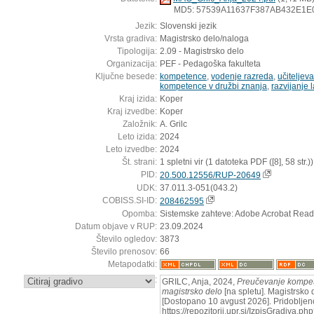
MD5: 57539A11637F387AB432E1E
Jezik:
Slovenski jezik
Vrsta gradiva:
Magistrsko delo/naloga
Tipologija:
2.09 - Magistrsko delo
Organizacija:
PEF - Pedagoška fakulteta
Ključne besede:
kompetence
,
vodenje razreda
,
učiteljev
kompetence v družbi znanja
,
razvijanje 
Kraj izida:
Koper
Kraj izvedbe:
Koper
Založnik:
A. Grilc
Leto izida:
2024
Leto izvedbe:
2024
Št. strani:
1 spletni vir (1 datoteka PDF ([8], 58 str.))
PID:
20.500.12556/RUP-20649
UDK:
37.011.3-051(043.2)
COBISS.SI-ID:
208462595
Opomba:
Sistemske zahteve: Adobe Acrobat Read
Datum objave v RUP:
23.09.2024
Število ogledov:
3873
Število prenosov:
66
Metapodatki:
:
GRILC, Anja, 2024,
Preučevanje kompete
magistrsko delo
[na spletu]. Magistrsko d
[Dostopano 10 avgust 2026]. Pridobljen
https://repozitorij.upr.si/IzpisGradiva.