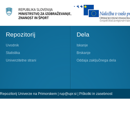
Repozitorij
Dela
Uvodnik
Iskanje
Statistika
Brskanje
Univerzitetne strani
Oddaja zaključnega dela
Repozitorij Univerze na Primorskem |
rup@upr.si
|
Piškotki in zasebnost