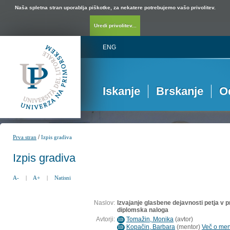
Naša spletna stran uporablja piškotke, za nekatere potrebujemo vašo privolitev.
Uredi privolitev...
ENG
Iskanje
Brskanje
O
/
Prva stran
Izpis gradiva
Izpis gradiva
A-
|
A+
|
Natisni
Naslov:
Izvajanje glasbene dejavnosti petja v 
diplomska naloga
Avtorji:
Tomažin, Monika
(
avtor
)
ID
Kopačin, Barbara
(
mentor
)
Več o ment
ID