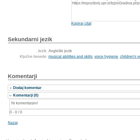
https://repozitorij.upr.si/IzpisGradiva.
Kopiraj citat
Sekundarni jezik
Jezik:
Angleški jezik
Ključne besede:
musical abilities and skills
,
voice hygiene
,
children's v
Komentarji
Dodaj komentar
Komentarji (0)
Ni komentarjev!
0 - 0 / 0
Nazaj