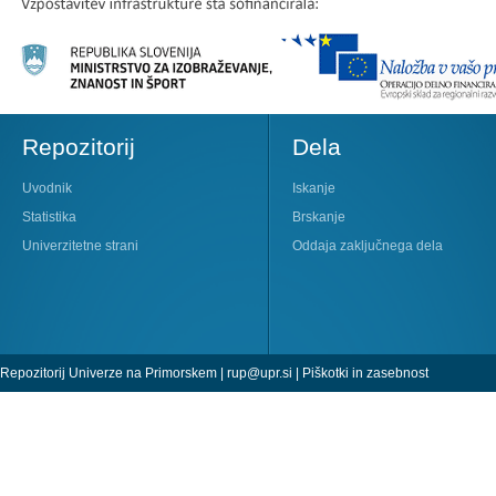
Repozitorij
Dela
Uvodnik
Iskanje
Statistika
Brskanje
Univerzitetne strani
Oddaja zaključnega dela
Repozitorij Univerze na Primorskem |
rup@upr.si
|
Piškotki in zasebnost