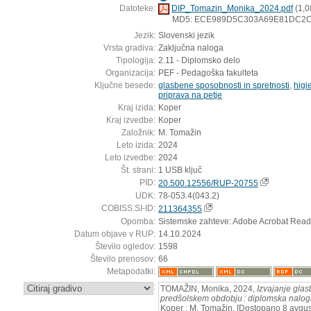
Datoteke:
DIP_Tomazin_Monika_2024.pdf
(1,0
MD5: ECE989D5C303A69E81DC2
Jezik:
Slovenski jezik
Vrsta gradiva:
Zaključna naloga
Tipologija:
2.11 - Diplomsko delo
Organizacija:
PEF - Pedagoška fakulteta
Ključne besede:
glasbene sposobnosti in spretnosti
,
higi
priprava na petje
Kraj izida:
Koper
Kraj izvedbe:
Koper
Založnik:
M. Tomažin
Leto izida:
2024
Leto izvedbe:
2024
Št. strani:
1 USB ključ
PID:
20.500.12556/RUP-20755
UDK:
78-053.4(043.2)
COBISS.SI-ID:
211364355
Opomba:
Sistemske zahteve: Adobe Acrobat Read
Datum objave v RUP:
14.10.2024
Število ogledov:
1598
Število prenosov:
66
Metapodatki:
:
TOMAŽIN, Monika, 2024,
Izvajanje glas
predšolskem obdobju : diplomska nalo
Koper : M. Tomažin. [Dostopano 8 avgust