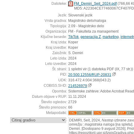
Datoteke:
FM_Demiri_Seit_2024.pdf
(766,66 K
MD5: A22304CE77460067CF407F
Jezik:
Slovenski jezik
Vrsta gradiva:
Magistrsko delo/naloga
Tipologija:
2.09 - Magistrsko delo
Organizacija:
FM - Fakulteta za management
Ključne besede:
TikTok
,
generacija Z
,
marketing
,
internet
Kraj izida:
Koper
Kraj izvedbe:
Koper
Založnik:
S. Demiri
Leto izida:
2024
Leto izvedbe:
2024
Št. strani:
1 spletni vir (1 datoteka PDF (IX, 77 str.))
PID:
20.500.12556/RUP-20831
UDK:
316.472.4:004:368(043.2)
COBISS.SI-ID:
214526979
Opomba:
Sistemske zahteve: Adobe Acrobat Read
Datum objave v RUP:
11.11.2024
Število ogledov:
2729
Število prenosov:
66
Metapodatki:
:
DEMIRI, Seit, 2024,
Nastop izbrane zav
omrežju : magistrska naloga
[na spletu].
Demiri. [Dostopano 9 avgust 2026]. Prid
https://repozitorij.upr.si/IzpisGradiva.