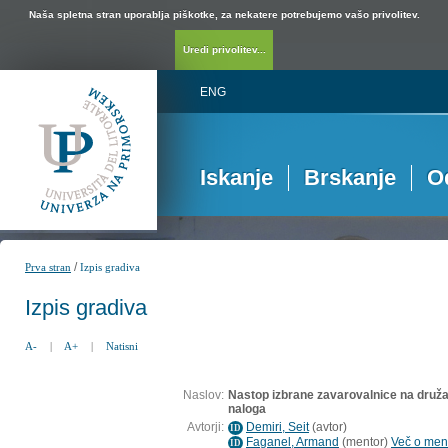
Naša spletna stran uporablja piškotke, za nekatere potrebujemo vašo privolitev.
Uredi privolitev...
ENG
Iskanje
Brskanje
O
/
Prva stran
Izpis gradiva
Izpis gradiva
A-
|
A+
|
Natisni
Naslov:
Nastop izbrane zavarovalnice na druž
naloga
Avtorji:
Demiri, Seit
(
avtor
)
ID
Faganel, Armand
(
mentor
)
Več o ment
ID