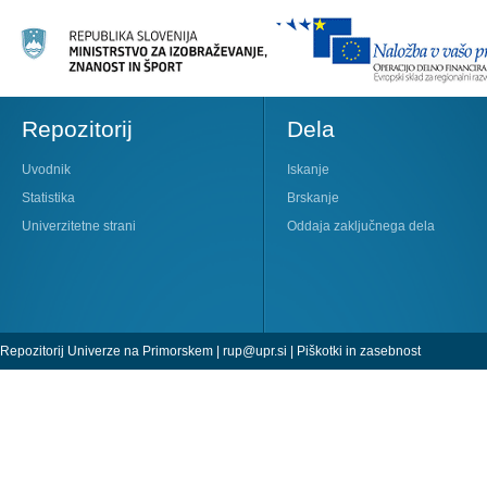
Repozitorij
Dela
Uvodnik
Iskanje
Statistika
Brskanje
Univerzitetne strani
Oddaja zaključnega dela
Repozitorij Univerze na Primorskem |
rup@upr.si
|
Piškotki in zasebnost