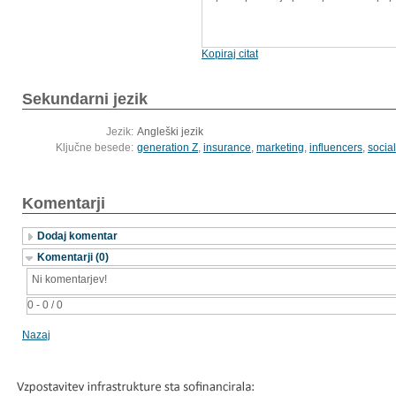
Kopiraj citat
Sekundarni jezik
Jezik:
Angleški jezik
Ključne besede:
generation Z
,
insurance
,
marketing
,
influencers
,
socia
Komentarji
Dodaj komentar
Komentarji (0)
Ni komentarjev!
0 - 0 / 0
Nazaj