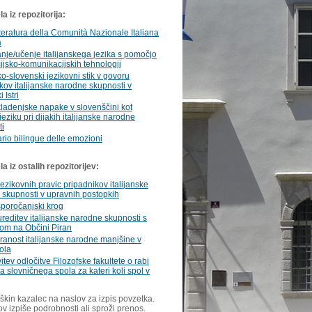
a iz repozitorija:
teratura della Comunità Nazionale Italiana
a
je/učenje italijanskega jezika s pomočjo
ijsko-komunikacijskih tehnologij
sko-slovenski jezikovni stik v govoru
kov italijanske narodne skupnosti v
 Istri
ladenjske napake v slovenščini kot
eziku pri dijakih italijanske narodne
ti
nario bilingue delle emozioni
 iz ostalih repozitorijev:
jezikovnih pravic pripadnikov italijanske
skupnosti v upravnih postopkih
poročanjski krog
reditev italijanske narodne skupnosti s
om na Občini Piran
ranost italijanske narodne manjšine v
zola
itev odločitve Filozofske fakultete o rabi
 slovničnega spola za kateri koli spol v
škin kazalec na naslov za izpis povzetka.
ov izpiše podrobnosti ali sproži prenos.