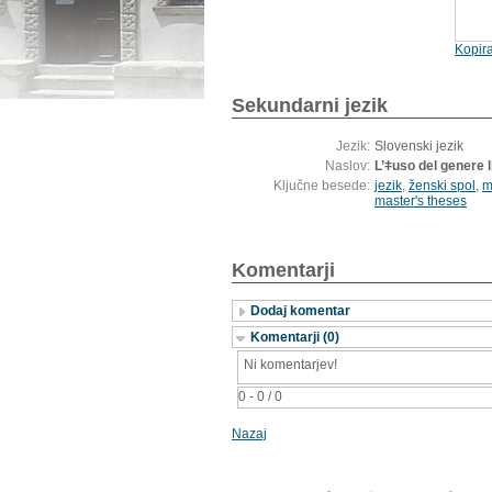
Kopira
Sekundarni jezik
Jezik:
Slovenski jezik
Naslov:
L’ǂuso del genere l
Ključne besede:
jezik
,
ženski spol
,
m
master's theses
Komentarji
Dodaj komentar
Komentarji (0)
Ni komentarjev!
0 - 0 / 0
Nazaj