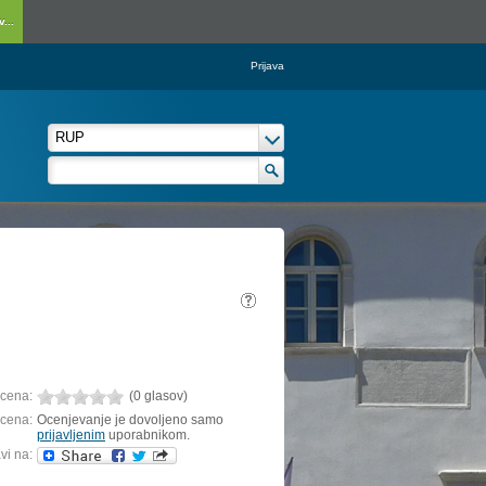
...
Prijava
cena:
(0 glasov)
cena:
Ocenjevanje je dovoljeno samo
prijavljenim
uporabnikom.
vi na: