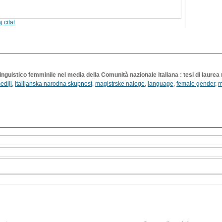
j citat
inguistico femminile nei media della Comunità nazionale italiana : tesi di laurea
ediji
,
italijanska narodna skupnost
,
magistrske naloge
,
language
,
female gender
,
m