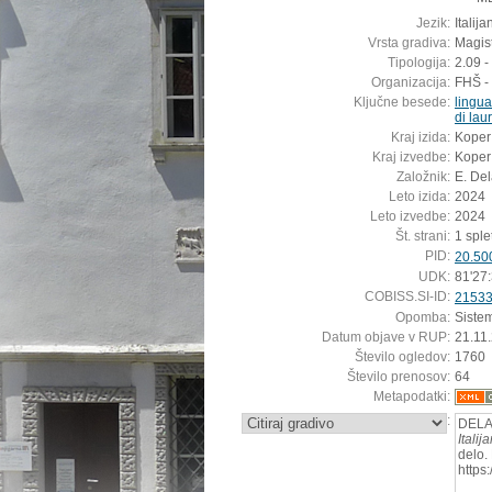
Jezik:
Italija
Vrsta gradiva:
Magis
Tipologija:
2.09 -
Organizacija:
FHŠ - 
Ključne besede:
lingua
di lau
Kraj izida:
Koper
Kraj izvedbe:
Koper
Založnik:
E. De
Leto izida:
2024
Leto izvedbe:
2024
Št. strani:
1 sple
PID:
20.50
UDK:
81'27
COBISS.SI-ID:
2153
Opomba:
Siste
Datum objave v RUP:
21.11
Število ogledov:
1760
Število prenosov:
64
Metapodatki:
:
DELAŠ
Itali
delo.
https