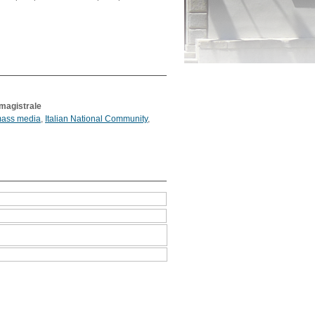
 magistrale
ass media
,
Italian National Community
,