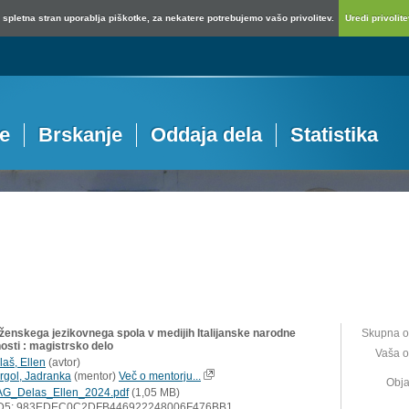
spletna stran uporablja piškotke, za nekatere potrebujemo vašo privolitev.
Uredi privolitev
je
Brskanje
Oddaja dela
Statistika
ženskega jezikovnega spola v medijih Italijanske narodne
Skupna o
osti : magistrsko delo
Vaša o
laš, Ellen
(
avtor
)
rgol, Jadranka
(
mentor
)
Več o mentorju...
Obja
G_Delas_Ellen_2024.pdf
(1,05 MB)
D5: 983EDEC0C2DFB446922248006F476BB1