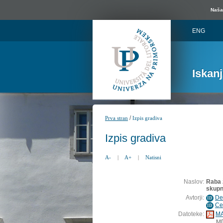
Naša 
ENG
Iskan
/
Prva stran
Izpis gradiva
Izpis gradiva
A-
|
A+
|
Natisni
Naslov:
Raba 
skupn
Avtorji:
De
ID
Ce
ID
Datoteke:
MA
M