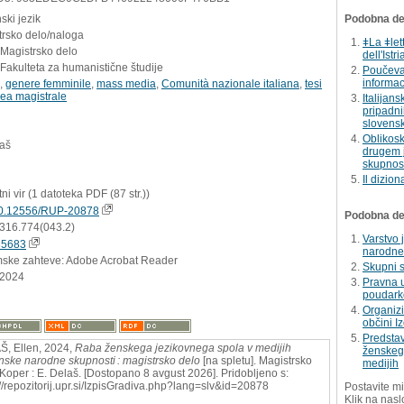
nski jezik
Podobna del
trsko delo/naloga
ǂLa ǂlet
 Magistrsko delo
dell'Istri
Fakulteta za humanistične študije
Poučevan
informac
,
genere femminile
,
mass media
,
Comunità nazionale italiana
,
tesi
rea magistrale
Italijan
pripadni
slovenski
Oblikosk
laš
drugem j
skupnos
Il dizio
tni vir (1 datoteka PDF (87 str.))
0.12556/RUP-20878
Podobna dela
:316.774(043.2)
Varstvo 
35683
narodne 
mske zahteve: Adobe Acrobat Reader
Skupni s
.2024
Pravna u
poudark
Organizi
občini I
Predstav
, Ellen, 2024,
Raba ženskega jezikovnega spola v medijih
ženskega
janske narodne skupnosti : magistrsko delo
[na spletu]. Magistrsko
medijih
 Koper : E. Delaš. [Dostopano 8 avgust 2026]. Pridobljeno s:
://repozitorij.upr.si/IzpisGradiva.php?lang=slv&id=20878
Postavite mi
Klik na nasl