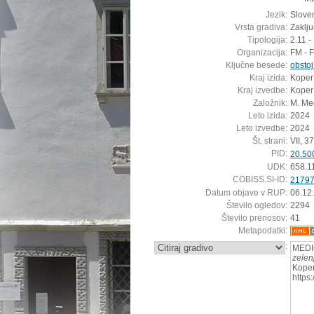
Jezik:
Sloven
Vrsta gradiva:
Zaklj
Tipologija:
2.11 -
Organizacija:
FM - 
Ključne besede:
obstoj
Kraj izida:
Koper
Kraj izvedbe:
Koper
Založnik:
M. Me
Leto izida:
2024
Leto izvedbe:
2024
Št. strani:
VII, 37 
PID:
20.50
UDK:
658.1
COBISS.SI-ID:
2179
Datum objave v RUP:
06.12
Število ogledov:
2294
Število prenosov:
41
Metapodatki:
:
MEDI
zelen
Koper
https