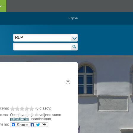
...
Prijava
cena:
(0 glasov)
cena:
Ocenjevanje je dovoljeno samo
prijavljenim
uporabnikom.
vi na: