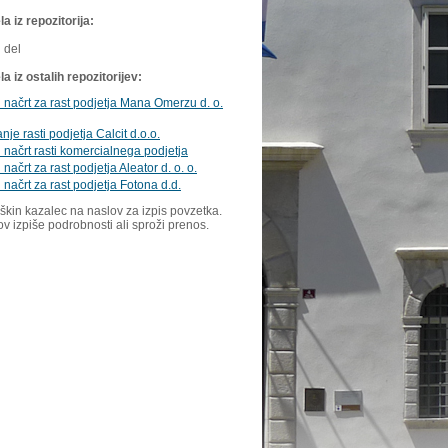
a iz repozitorija:
 del
 iz ostalih repozitorijev:
 načrt za rast podjetja Mana Omerzu d. o.
nje rasti podjetja Calcit d.o.o.
 načrt rasti komercialnega podjetja
načrt za rast podjetja Aleator d. o. o.
 načrt za rast podjetja Fotona d.d.
škin kazalec na naslov za izpis povzetka.
ov izpiše podrobnosti ali sproži prenos.