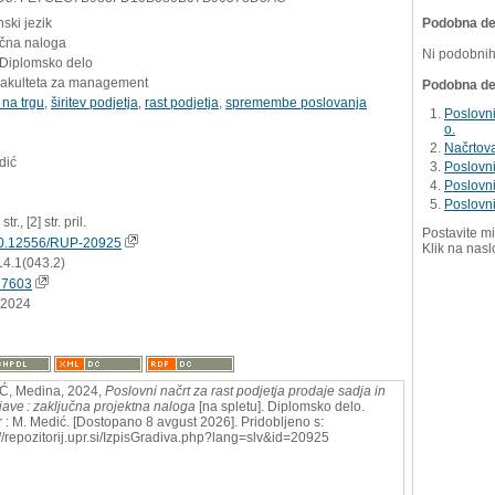
ski jezik
Podobna del
učna naloga
Ni podobnih
 Diplomsko delo
Fakulteta za management
Podobna dela
 na trgu
,
širitev podjetja
,
rast podjetja
,
spremembe poslovanja
Poslovni
o.
Načrtova
dić
Poslovni
Poslovni 
Poslovni
str., [2] str. pril.
Postavite mi
0.12556/RUP-20925
Klik na nasl
14.1(043.2)
77603
.2024
Ć, Medina, 2024,
Poslovni načrt za rast podjetja prodaje sadja in
jave : zaključna projektna naloga
[na spletu]. Diplomsko delo.
 : M. Medić. [Dostopano 8 avgust 2026]. Pridobljeno s:
://repozitorij.upr.si/IzpisGradiva.php?lang=slv&id=20925