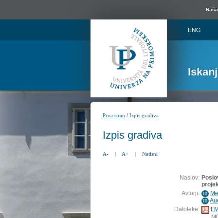
Naša 
ENG
Iskan
/
Prva stran
Izpis gradiva
Izpis gradiva
A-
|
A+
|
Natisni
Naslov:
Poslov
proje
Avtorji:
Me
ID
Au
ID
Datoteke:
FM
M