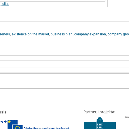
j citat
reneur
,
existence on the market
,
business plan
,
company expansion
,
company gro