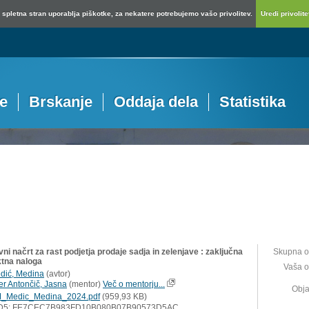
spletna stran uporablja piškotke, za nekatere potrebujemo vašo privolitev.
Uredi privolitev
je
Brskanje
Oddaja dela
Statistika
ni načrt za rast podjetja prodaje sadja in zelenjave : zaključna
Skupna o
ktna naloga
Vaša o
dić, Medina
(
avtor
)
er Antončič, Jasna
(
mentor
)
Več o mentorju...
Obja
_Medic_Medina_2024.pdf
(959,93 KB)
D5: FE7CEC7B983FD10B080B07B90573D5AC