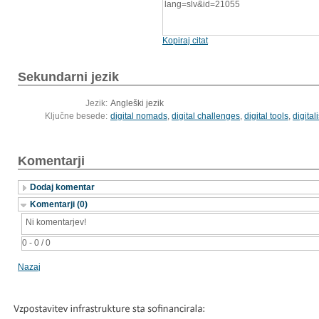
lang=slv&id=21055
Kopiraj citat
Sekundarni jezik
Jezik:
Angleški jezik
Ključne besede:
digital nomads
,
digital challenges
,
digital tools
,
digital
Komentarji
Dodaj komentar
Komentarji (0)
Ni komentarjev!
0 - 0 / 0
Nazaj