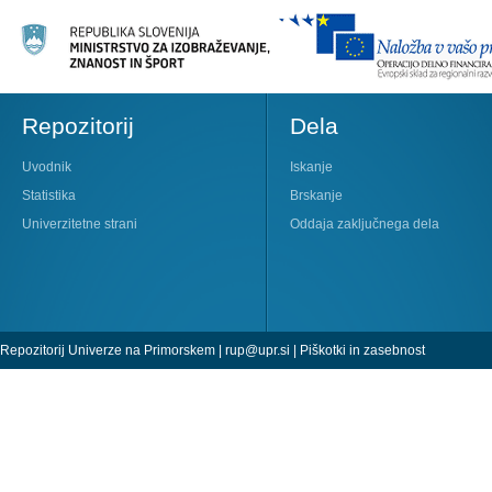
Repozitorij
Dela
Uvodnik
Iskanje
Statistika
Brskanje
Univerzitetne strani
Oddaja zaključnega dela
Repozitorij Univerze na Primorskem |
rup@upr.si
|
Piškotki in zasebnost