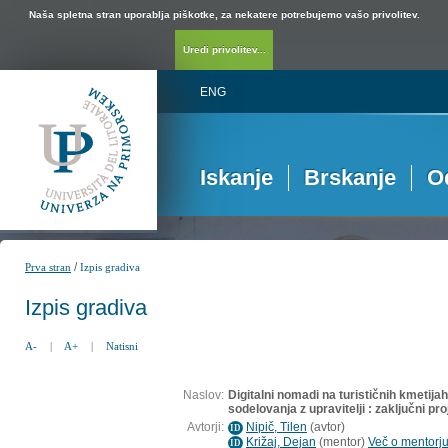
Naša spletna stran uporablja piškotke, za nekatere potrebujemo vašo privolitev.
Uredi privolitev...
ENG
Iskanje
Brskanje
O
/
Prva stran
Izpis gradiva
Izpis gradiva
A-
|
A+
|
Natisni
Naslov:
Digitalni nomadi na turističnih kmetijah
sodelovanja z upravitelji : zaključni pro
Avtorji:
Nipič, Tilen
(
avtor
)
ID
Križaj, Dejan
(
mentor
)
Več o mentorju.
ID