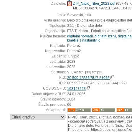
Datoteke:
DIP_Nipic_Tilen_2023.pdf
(657,43 K
MD5: C0D627C49721DEA48C0438
Jezik:
Slovenski jezik
Vrsta gradiva:
Delo diplomskega projekta/projektno de
Tipologija:
2.11 - Diplomsko delo
Organizacija:
FTŠ Turistica - Fakulteta za turistične štud
Ključne besede:
digitalni nomadi
,
digitalni izzivi
,
digitalna
kmetije z nastanitvijo
Kraj izida:
Portorož
Kraj izvedbe:
Portorož
Založnik:
T. Nipič
Leto izida:
2023
Leto izvedbe:
2023
Št. strani:
VIII, 42 str., [33] str. pril.
PID:
20.500.12556/RUP-21055
UDK:
005.992.52:004.932:338.48-44(1-22)
COBISS.SI-ID:
163147523
Datum objave v RUP:
24.01.2025
Število ogledov:
1684
Število prenosov:
66
Metapodatki:
:
NIPIČ, Tilen, 2023,
Digitalni nomadi na t
- potencial sodelovanja z upravitelji : za
Diplomsko delo. Portorož : T. Nipič. [Do
Pridobljeno s: https://repozitorij.upr.si/