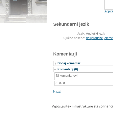
Kopira
Sekundarni jezik
Jezik:
Angleški jezik
Ključne besede:
daily routine
,
elemen
Komentarji
Dodaj komentar
Komentarji (0)
Ni komentarjev!
0 - 0 / 0
Nazaj