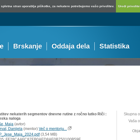
spletna stran uporablja piškotke, za nekatere potrebujemo vašo privolitev.
Uredi privolitev
je
Brskanje
Oddaja dela
Statistika
titev nekaterih segmentov dnevne rutine z ročno lutko Riči :
Skupna o
mska naloga
Vaša o
še, Maja
(
avtor
)
rvat, Danijela
(
mentor
)
Več o mentorju...
Obja
P_Jese_Maja_2024.pdf
(3,54 MB)
D5: FF28CAAFC87EB0AED8AE0B750100B59E