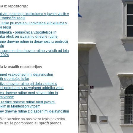
a iz repozitorija:
okviru prikritega kurikuluma v javnih vrtcih v
statistični regiji
lutke pri izvajanju prikritega kurikuluma v
i regiji
ubljenka - pomočnica vzgojiteljice in
rka otrok pri izvajanju dnevne rutine
nje dnevne rutine in dejavnosti iz področij
ulu
n spremembe dnevne rutine v vrtcih od leta
 2024
 iz ostalih repozitorijev:
 med vsakodnevnimi dejavnostmi
ih s pomočjo lutke
itve dnevne rutine pri delu z otroki s
mi potrebami v razvojnem oddelku vrtca
va dnevne rutine med slovenskim in
im vrtcem
 razlike dnevne rutine med javnim,
kim in Montessori vrtcem
ev dnevne rutine z glasbenimi dejavnostmi
škin kazalec na naslov za izpis povzetka.
ov izpiše podrobnosti ali sproži prenos.