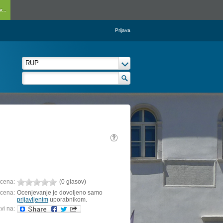
...
Prijava
cena:
(0 glasov)
cena:
Ocenjevanje je dovoljeno samo
prijavljenim
uporabnikom.
vi na: