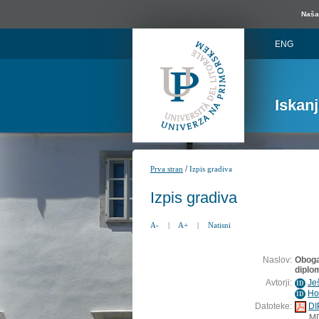
Naša 
ENG
Iskan
/
Prva stran
Izpis gradiva
Izpis gradiva
A-
|
A+
|
Natisni
Naslov:
Oboga
diplo
Avtorji:
Je
ID
Ho
ID
Datoteke:
DI
M