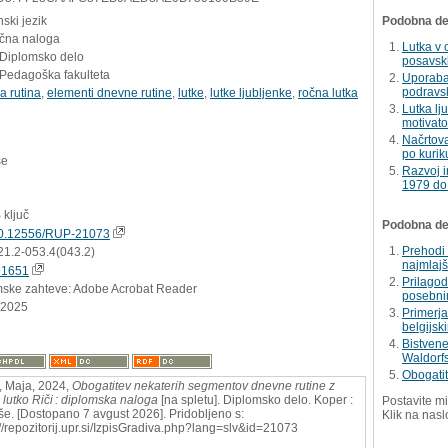
ski jezik
Podobna del
učna naloga
Lutka v 
 Diplomsko delo
posavski 
 Pedagoška fakulteta
Uporaba 
podravsk
a rutina
,
elementi dnevne rutine
,
lutke
,
lutke ljubljenke
,
ročna lutka
Lutka lj
motivato
Načrtova
po kurik
še
Razvoj i
1979 do
 ključ
Podobna dela
0.12556/RUP-21073
Prehodi
21.2-053.4(043.2)
najmlajš
91651
Prilagod
mske zahteve: Adobe Acrobat Reader
posebni
.2025
Primerja
belgijsk
Bistvene
Waldorfs
Obogatit
 Maja, 2024,
Obogatitev nekaterih segmentov dnevne rutine z
 lutko Riči : diplomska naloga
[na spletu]. Diplomsko delo. Koper :
Postavite mi
še. [Dostopano 7 avgust 2026]. Pridobljeno s:
Klik na nasl
://repozitorij.upr.si/IzpisGradiva.php?lang=slv&id=21073