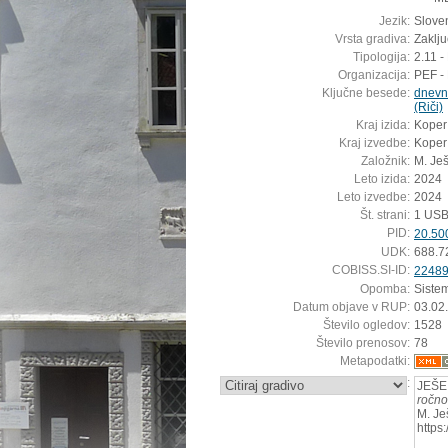
Jezik:
Sloven
Vrsta gradiva:
Zaklj
Tipologija:
2.11 -
Organizacija:
PEF -
Ključne besede:
dnevn
(Riči)
Kraj izida:
Koper
Kraj izvedbe:
Koper
Založnik:
M. Je
Leto izida:
2024
Leto izvedbe:
2024
Št. strani:
1 USB
PID:
20.50
UDK:
688.7
COBISS.SI-ID:
2248
Opomba:
Siste
Datum objave v RUP:
03.02
Število ogledov:
1528
Število prenosov:
78
Metapodatki:
:
JEŠE,
ročno
M. Je
https