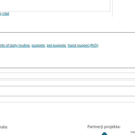
j citat
ts of daily routine
,
puppets
,
pet puppets
,
hand puppet (Riči)