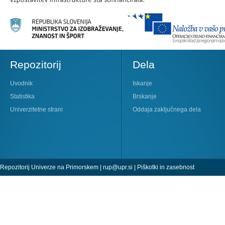
Repozitorij
Dela
Uvodnik
Iskanje
Statistika
Brskanje
Univerzitetne strani
Oddaja zaključnega dela
Repozitorij Univerze na Primorskem |
rup@upr.si
|
Piškotki in zasebnost