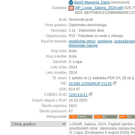
Barlič-Maganja, Darja
(
recenzent
)
ID
Datoteke:
DIP_Logar_Sabina_2024.pdf
(426,7
MD5: BEFF6BA01529BB9B889E13
Jezik:
Slovenski jezik
Vrsta gradiva:
Diplomsko delo/naloga
Tipologija:
2.11 - Diplomsko delo
Organizacija:
FVZ - Fakulteta za vede o zdravju
Ključne besede:
predšolski otroci
,
cepljenje
,
izobraževan
diplomske naloge
Kraj izida:
Izola
Kraj izvedbe:
Izola
Založnik:
S. Logar
Leto izida:
2024
Leto izvedbe:
2024
Št. strani:
1 spletni vir (1 datoteka PDF (VI, 28 str.))
PID:
20.500.12556/RUP-21135
UDK:
614.47
COBISS.SI-ID:
229131011
Datum objave v RUP:
16.03.2025
Število ogledov:
1621
Število prenosov:
67
Metapodatki:
:
LOGAR, Sabina, 2024,
Pogledi staršev
predšolskih otrok : diplomska naloga
[na
S. Logar. [Dostopano 8 avgust 2026]. Pr