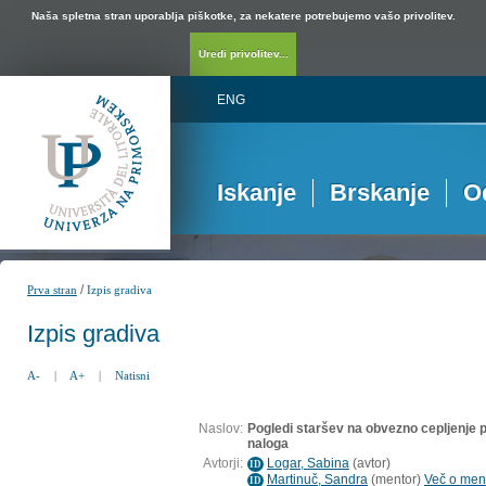
Naša spletna stran uporablja piškotke, za nekatere potrebujemo vašo privolitev.
Uredi privolitev...
ENG
Iskanje
Brskanje
O
/
Prva stran
Izpis gradiva
Izpis gradiva
A-
|
A+
|
Natisni
Naslov:
Pogledi staršev na obvezno cepljenje 
naloga
Avtorji:
Logar, Sabina
(
avtor
)
ID
Martinuč, Sandra
(
mentor
)
Več o ment
ID