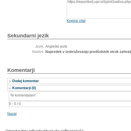
https://repozitorij.upr.si/IzpisGradiva.
Kopiraj citat
Sekundarni jezik
Jezik:
Angleški jezik
Naslov:
Napredek v izobraževanju predšolskih otrok zahval
Komentarji
Dodaj komentar
Komentarji (0)
Ni komentarjev!
0 - 0 / 0
Nazaj