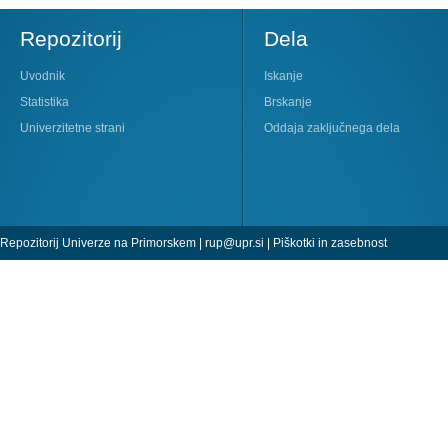
Repozitorij
Dela
Uvodnik
Iskanje
Statistika
Brskanje
Univerzitetne strani
Oddaja zaključnega dela
Repozitorij Univerze na Primorskem |
rup@upr.si
|
Piškotki in zasebnost