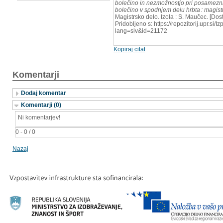
bolečino in nezmožnostjo pri posamezni
bolečino v spodnjem delu hrbta : magis
Magistrsko delo. Izola : S. Maučec. [Do
Pridobljeno s: https://repozitorij.upr.si/
lang=slv&id=21172
Kopiraj citat
Komentarji
Dodaj komentar
Komentarji (0)
Ni komentarjev!
0 - 0 / 0
Nazaj