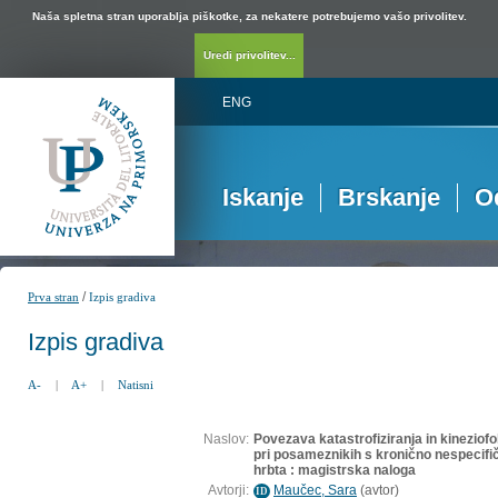
Naša spletna stran uporablja piškotke, za nekatere potrebujemo vašo privolitev.
Uredi privolitev...
ENG
Iskanje
Brskanje
O
/
Prva stran
Izpis gradiva
Izpis gradiva
A-
|
A+
|
Natisni
Naslov:
Povezava katastrofiziranja in kineziofo
pri posameznikih s kronično nespecifi
hrbta : magistrska naloga
Avtorji:
Maučec, Sara
(
avtor
)
ID