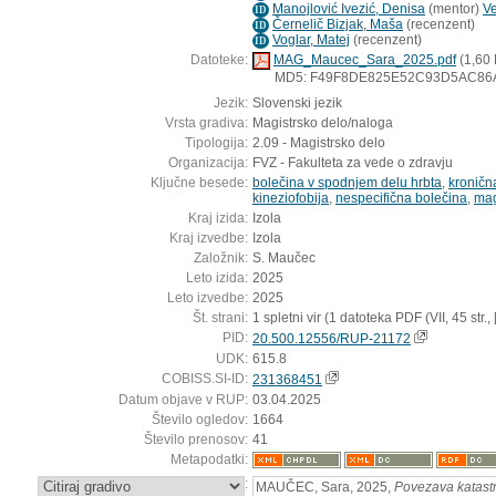
Manojlović Ivezić, Denisa
(
mentor
)
Ve
ID
Černelič Bizjak, Maša
(
recenzent
)
ID
Voglar, Matej
(
recenzent
)
ID
Datoteke:
MAG_Maucec_Sara_2025.pdf
(1,60
MD5: F49F8DE825E52C93D5AC86
Jezik:
Slovenski jezik
Vrsta gradiva:
Magistrsko delo/naloga
Tipologija:
2.09 - Magistrsko delo
Organizacija:
FVZ - Fakulteta za vede o zdravju
Ključne besede:
bolečina v spodnjem delu hrbta
,
kroničn
kineziofobija
,
nespecifična bolečina
,
mag
Kraj izida:
Izola
Kraj izvedbe:
Izola
Založnik:
S. Maučec
Leto izida:
2025
Leto izvedbe:
2025
Št. strani:
1 spletni vir (1 datoteka PDF (VII, 45 str., [6
PID:
20.500.12556/RUP-21172
UDK:
615.8
COBISS.SI-ID:
231368451
Datum objave v RUP:
03.04.2025
Število ogledov:
1664
Število prenosov:
41
Metapodatki:
:
MAUČEC, Sara, 2025,
Povezava katastro