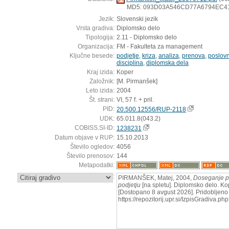
MD5: 093D03A546CD77A6794EC4
Jezik:
Slovenski jezik
Vrsta gradiva:
Diplomsko delo
Tipologija:
2.11 - Diplomsko delo
Organizacija:
FM - Fakulteta za management
Ključne besede:
podjetje
,
kriza
,
analiza
,
prenova
,
poslovni
disciplina
,
diplomska dela
Kraj izida:
Koper
Založnik:
[M. Pirmanšek]
Leto izida:
2004
Št. strani:
VI, 57 f. + pril.
PID:
20.500.12556/RUP-2118
UDK:
65.011.8(043.2)
COBISS.SI-ID:
1238231
Datum objave v RUP:
15.10.2013
Število ogledov:
4056
Število prenosov:
144
Metapodatki:
:
PIRMANŠEK, Matej, 2004,
Doseganje p
podjetju
[na spletu]. Diplomsko delo. Ko
[Dostopano 8 avgust 2026]. Pridobljeno 
https://repozitorij.upr.si/IzpisGradiva.