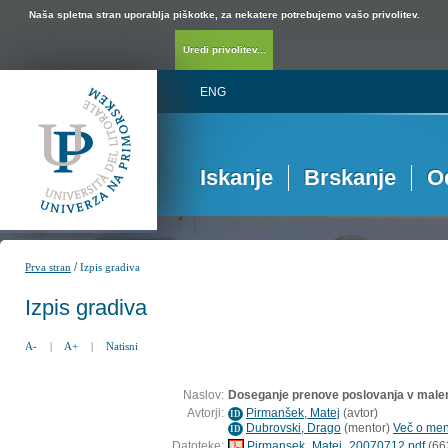
Naša spletna stran uporablja piškotke, za nekatere potrebujemo vašo privolitev.
Uredi privolitev...
ENG
Iskanje
Brskanje
O
/
Prva stran
Izpis gradiva
Izpis gradiva
A-
|
A+
|
Natisni
Naslov:
Doseganje prenove poslovanja v male
Avtorji:
Pirmanšek, Matej
(
avtor
)
ID
Dubrovski, Drago
(
mentor
)
Več o ment
ID
Datoteke:
Pirmansek_Matej_20070712.pdf
(66