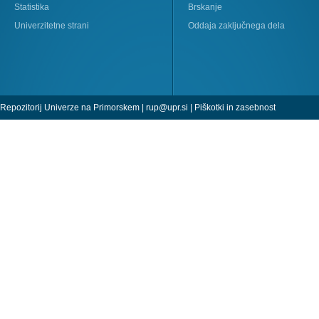
Statistika
Brskanje
Univerzitetne strani
Oddaja zaključnega dela
Repozitorij Univerze na Primorskem |
rup@upr.si
|
Piškotki in zasebnost