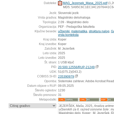
Datoteke:
MAG_Jezersek_Masa_2025.pdf
(1,2
MD5: 5A95C6C1EC34C2076441C6
Jezik:
Slovenski jezik
Vrsta gradiva:
Magistrsko delo/naloga
Tipologija:
2.09 - Magistrsko delo
Organizacija:
PEF - Pedagoška fakulteta
Ključne besede:
učbeniki
,
matematika
,
struktura nalog
,
Ga
vrsta konteksta
Kraj izida:
Koper
Kraj izvedbe:
Koper
Založnik:
M. Jezeršek
Leto izida:
2025
Leto izvedbe:
2025
Št. strani:
1 USB ključ
PID:
20.500.12556/RUP-21249
UDK:
51(075.2)(043.2)
COBISS.SI-ID:
235390979
Opomba:
Sistemske zahteve: Adobe Acrobat Read
Datum objave v RUP:
09.05.2025
Število ogledov:
1230
Število prenosov:
31
Metapodatki:
:
JEZERŠEK, Maša, 2025,
Analiza aritme
učbenikih za 6. razred osnovne šole : m
Magistrsko delo. Koper : M. Jezeršek. [