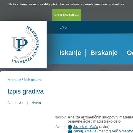
Naša spletna stran uporablja piškotke, za nekatere potrebujemo vašo privolitev.
Uredi privolitev...
ENG
Iskanje
Brskanje
O
/
Prva stran
Izpis gradiva
Izpis gradiva
A-
|
A+
|
Natisni
Naslov:
Analiza aritmetičnih sklopov v matemat
osnovne šole : magistrsko delo
Avtorji:
Jezeršek, Maša
(
avtor
)
ID
Žakelj, Amalija
(
mentor
)
Več o mentorj
ID