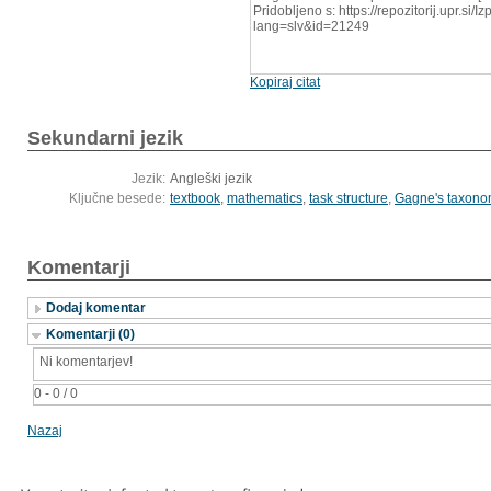
Pridobljeno s: https://repozitorij.upr.si/
lang=slv&id=21249
Kopiraj citat
Sekundarni jezik
Jezik:
Angleški jezik
Ključne besede:
textbook
,
mathematics
,
task structure
,
Gagne's taxono
Komentarji
Dodaj komentar
Komentarji (0)
Ni komentarjev!
0 - 0 / 0
Nazaj