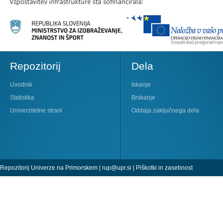
Repozitorij
Dela
Uvodnik
Iskanje
Statistika
Brskanje
Univerzitetne strani
Oddaja zaključnega dela
Repozitorij Univerze na Primorskem |
rup@upr.si
|
Piškotki in zasebnost