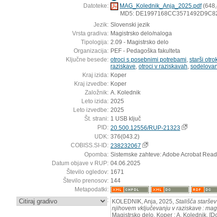
Datoteke:
MAG_Kolednik_Anja_2025.pdf
(648,
MD5: DE1997168CC3571492D9C8
Jezik:
Slovenski jezik
Vrsta gradiva:
Magistrsko delo/naloga
Tipologija:
2.09 - Magistrsko delo
Organizacija:
PEF - Pedagoška fakulteta
Ključne besede:
otroci s posebnimi potrebami
,
starši otr
raziskave
,
otroci v raziskavah
,
sodelovan
Kraj izida:
Koper
Kraj izvedbe:
Koper
Založnik:
A. Kolednik
Leto izida:
2025
Leto izvedbe:
2025
Št. strani:
1 USB ključ
PID:
20.500.12556/RUP-21323
UDK:
376(043.2)
COBISS.SI-ID:
238232067
Opomba:
Sistemske zahteve: Adobe Acrobat Read
Datum objave v RUP:
04.06.2025
Število ogledov:
1671
Število prenosov:
144
Metapodatki:
:
KOLEDNIK, Anja, 2025,
Stališča starše
njihovem vključevanju v raziskave : mag
Magistrsko delo. Koper : A. Kolednik. [