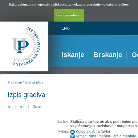
Naša spletna stran uporablja piškotke, za nekatere potrebujemo vašo privolitev.
Uredi privolitev...
ENG
Iskanje
Brskanje
O
/
Prva stran
Izpis gradiva
Izpis gradiva
A-
|
A+
|
Natisni
Naslov:
Stališča staršev otrok s posebnimi po
vključevanju v raziskave : magistrsko 
Avtorji:
Kolednik, Anja
(
avtor
)
ID
Krmac, Nina
(
mentor
)
Več o mentorju.
ID