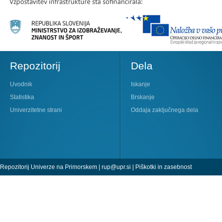
Repozitorij
Dela
Uvodnik
Iskanje
Statistika
Brskanje
Univerzitetne strani
Oddaja zaključnega dela
Repozitorij Univerze na Primorskem |
rup@upr.si
|
Piškotki in zasebnost