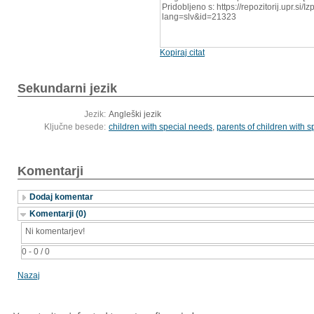
Pridobljeno s: https://repozitorij.upr.si/
lang=slv&id=21323
Kopiraj citat
Sekundarni jezik
Jezik:
Angleški jezik
Ključne besede:
children with special needs
,
parents of children with 
Komentarji
Dodaj komentar
Komentarji (0)
Ni komentarjev!
0 - 0 / 0
Nazaj