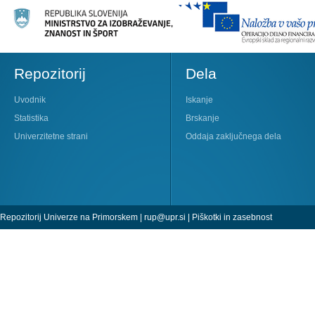
Repozitorij
Dela
Uvodnik
Iskanje
Statistika
Brskanje
Univerzitetne strani
Oddaja zaključnega dela
Repozitorij Univerze na Primorskem |
rup@upr.si
|
Piškotki in zasebnost