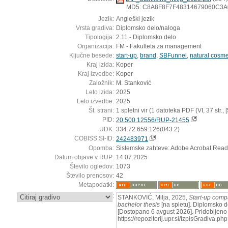
MD5: C8A8F8F7F48314679060C3
Jezik:
Angleški jezik
Vrsta gradiva:
Diplomsko delo/naloga
Tipologija:
2.11 - Diplomsko delo
Organizacija:
FM - Fakulteta za management
Ključne besede:
start-up
,
brand
,
SBFunnel
,
natural cosme
Kraj izida:
Koper
Kraj izvedbe:
Koper
Založnik:
M. Stanković
Leto izida:
2025
Leto izvedbe:
2025
Št. strani:
1 spletni vir (1 datoteka PDF (VI, 37 str., [5]
PID:
20.500.12556/RUP-21455
UDK:
334.72:659.126(043.2)
COBISS.SI-ID:
242483971
Opomba:
Sistemske zahteve: Adobe Acrobat Read
Datum objave v RUP:
14.07.2025
Število ogledov:
1073
Število prenosov:
42
Metapodatki:
:
STANKOVIĆ, Milja, 2025,
Start-up comp
bachelor thesis
[na spletu]. Diplomsko d
[Dostopano 6 avgust 2026]. Pridobljeno 
https://repozitorij.upr.si/IzpisGradiva.