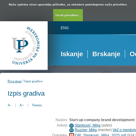
Naša spletna stran uporablja piškotke, za nekatere potrebujemo vašo privolitev.
Uredi privolitev...
ENG
Iskanje
Brskanje
O
/
Prva stran
Izpis gradiva
Izpis gradiva
A-
|
A+
|
Natisni
Naslov:
Start-up company brand development :
Avtorji:
Stanković, Milja
(
avtor
)
ID
Ruzzier, Mitja
(
mentor
)
Več o mentorju
ID
Datoteke:
DIP_Stankovic_Milja_2025.pdf
(934,