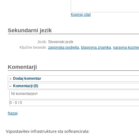
Kopiraj citat
Sekundarni jezik
Jezik:
Slovenski jezik
Ključne besede:
zagonska podjetja
,
blagovna znamka
,
naravna kozme
Komentarji
Dodaj komentar
Komentarji (0)
Ni komentarjev!
0 - 0 / 0
Nazaj