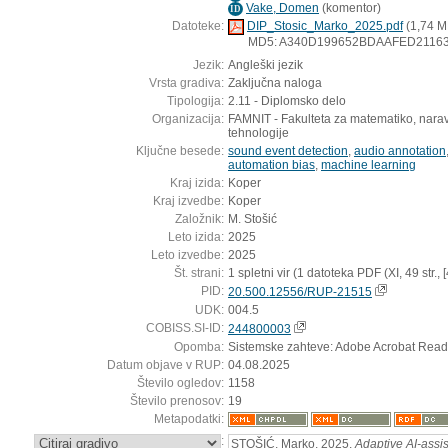
Vake, Domen
(
komentor
)
ID
Datoteke:
DIP_Stosic_Marko_2025.pdf
(1,74 M
MD5: A340D199652BDAAFED2116
Jezik:
Angleški jezik
Vrsta gradiva:
Zaključna naloga
Tipologija:
2.11 - Diplomsko delo
Organizacija:
FAMNIT - Fakulteta za matematiko, narav
tehnologije
Ključne besede:
sound event detection
,
audio annotation
automation bias
,
machine learning
Kraj izida:
Koper
Kraj izvedbe:
Koper
Založnik:
M. Stošić
Leto izida:
2025
Leto izvedbe:
2025
Št. strani:
1 spletni vir (1 datoteka PDF (XI, 49 str., [4]
PID:
20.500.12556/RUP-21515
UDK:
004.5
COBISS.SI-ID:
244800003
Opomba:
Sistemske zahteve: Adobe Acrobat Read
Datum objave v RUP:
04.08.2025
Število ogledov:
1158
Število prenosov:
19
Metapodatki:
:
STOŠIĆ, Marko, 2025,
Adaptive AI-assis