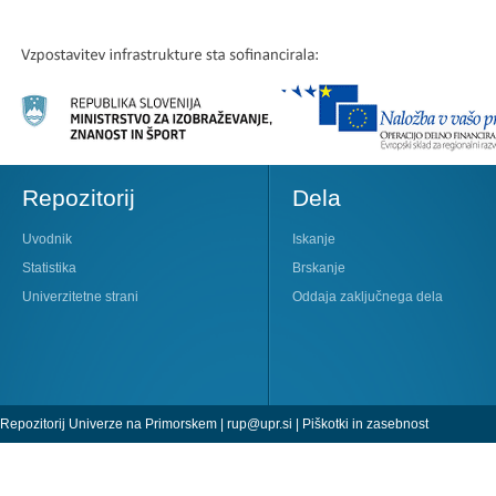
Repozitorij
Dela
Uvodnik
Iskanje
Statistika
Brskanje
Univerzitetne strani
Oddaja zaključnega dela
Repozitorij Univerze na Primorskem |
rup@upr.si
|
Piškotki in zasebnost