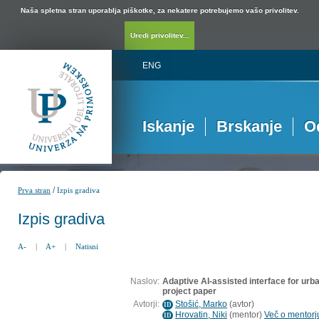
Naša spletna stran uporablja piškotke, za nekatere potrebujemo vašo privolitev.
Uredi privolitev...
ENG
Iskanje
Brskanje
O
/
Prva stran
Izpis gradiva
Izpis gradiva
A-
|
A+
|
Natisni
Naslov:
Adaptive AI-assisted interface for urba
project paper
Avtorji:
Stošić, Marko
(
avtor
)
ID
Hrovatin, Niki
(
mentor
)
Več o mentorju
ID