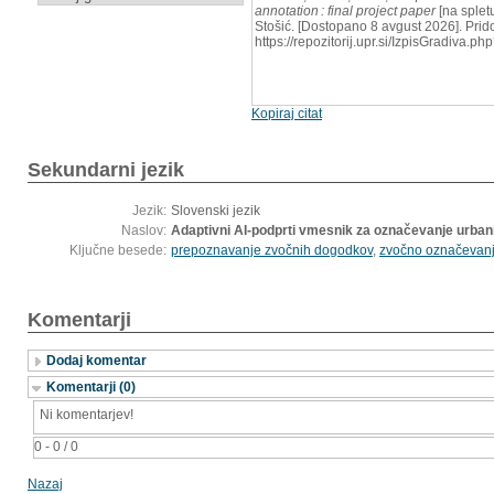
annotation : final project paper
[na splet
Stošić. [Dostopano 8 avgust 2026]. Prid
https://repozitorij.upr.si/IzpisGradiva.
Kopiraj citat
Sekundarni jezik
Jezik:
Slovenski jezik
Naslov:
Adaptivni AI-podprti vmesnik za označevanje urbani
Ključne besede:
prepoznavanje zvočnih dogodkov
,
zvočno označevan
Komentarji
Dodaj komentar
Komentarji (0)
Ni komentarjev!
0 - 0 / 0
Nazaj