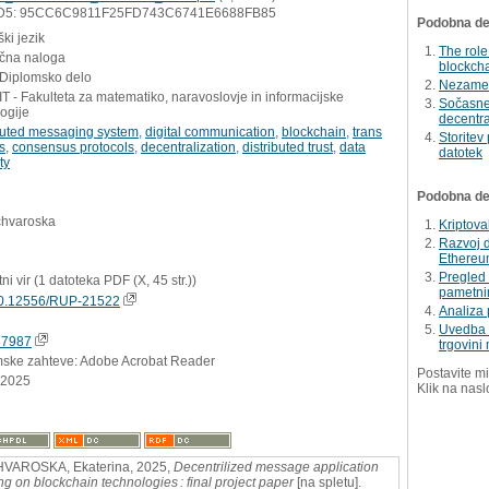
D5: 95CC6C9811F25FD743C6741E6688FB85
Podobna del
ki jezik
The role
učna naloga
blockch
 Diplomsko delo
Nezamenl
 - Fakulteta za matematiko, naravoslovje in informacijske
Sočasne
ogije
decentra
ibuted messaging system
,
digital communication
,
blockchain
,
trans
Storitev
s
,
consensus protocols
,
decentralization
,
distributed trust
,
data
datotek
ty
Podobna dela
chvaroska
Kriptov
Razvoj d
Ethereu
Pregled 
tni vir (1 datoteka PDF (X, 45 str.))
pametn
0.12556/RUP-21522
Analiza 
Uvedba p
37987
trgovini
mske zahteve: Adobe Acrobat Reader
Postavite mi
.2025
Klik na nasl
VAROSKA, Ekaterina, 2025,
Decentrilized message application
ng on blockchain technologies : final project paper
[na spletu].