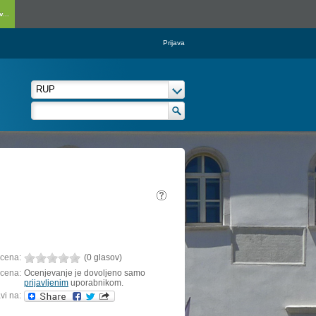
...
Prijava
cena:
(0 glasov)
cena:
Ocenjevanje je dovoljeno samo
prijavljenim
uporabnikom.
vi na: