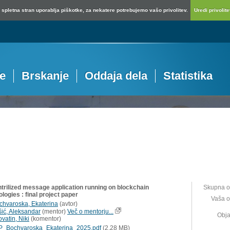
spletna stran uporablja piškotke, za nekatere potrebujemo vašo privolitev.
Uredi privolitev
je
Brskanje
Oddaja dela
Statistika
trilized message application running on blockchain
Skupna o
logies : final project paper
Vaša o
chvaroska, Ekaterina
(
avtor
)
šić, Aleksandar
(
mentor
)
Več o mentorju...
Obja
vatin, Niki
(
komentor
)
P_Bochvaroska_Ekaterina_2025.pdf
(2,28 MB)