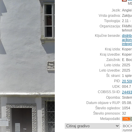
M
Jezik:
Angleš
Vrsta gradiva:
Zaklj
Tipologija:
2.11 -
Organizacija:
FAMNIT
tehnol
Ključne besede:
distr
action
integri
Kraj izida:
Koper
Kraj izvedbe:
Koper
Založnik:
E. Bo
Leto izida:
2025
Leto izvedbe:
2025
Št. strani:
1 sple
PID:
20.50
UDK:
004.7
COBISS.SI-ID:
2449
Opomba:
Siste
Datum objave v RUP:
05.08
Število ogledov:
1054
Število prenosov:
32
Metapodatki:
:
BOCH
runni