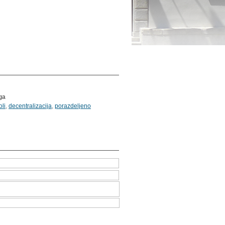
oga
li
,
decentralizacija
,
porazdeljeno