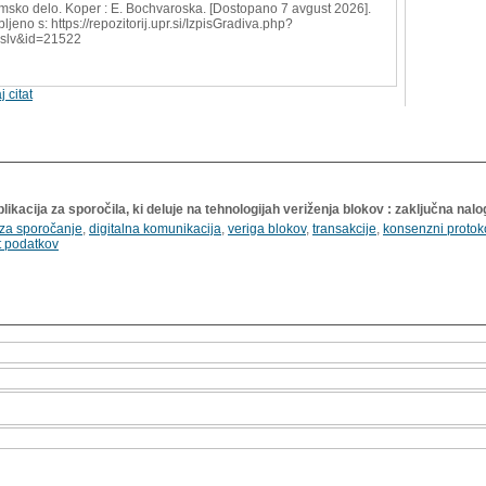
msko delo. Koper : E. Bochvaroska. [Dostopano 7 avgust 2026].
ljeno s: https://repozitorij.upr.si/IzpisGradiva.php?
=slv&id=21522
j citat
likacija za sporočila, ki deluje na tehnologijah veriženja blokov : zaključna nal
 za sporočanje
,
digitalna komunikacija
,
veriga blokov
,
transakcije
,
konsenzni protoko
t podatkov