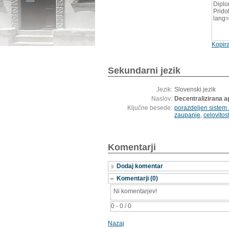
Diplo
Pridob
lang
Kopira
Sekundarni jezik
Jezik:
Slovenski jezik
Naslov:
Decentralizirana ap
Ključne besede:
porazdeljen sistem
zaupanje
,
celovitos
Komentarji
Dodaj komentar
Komentarji (0)
Ni komentarjev!
0 - 0 / 0
Nazaj