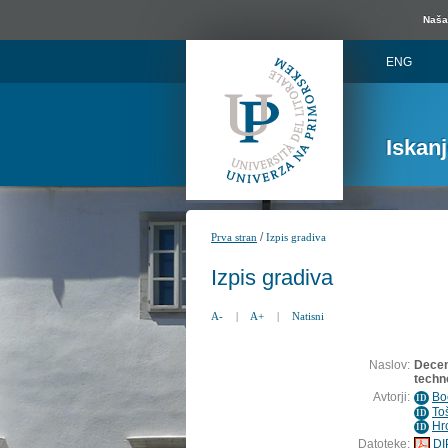
Naša 
ENG
Iskan
/
Prva stran
Izpis gradiva
Izpis gradiva
A-
|
A+
|
Natisni
Naslov:
Decen
techno
Avtorji:
Bo
ID
To
ID
Hro
ID
Datoteke:
DI