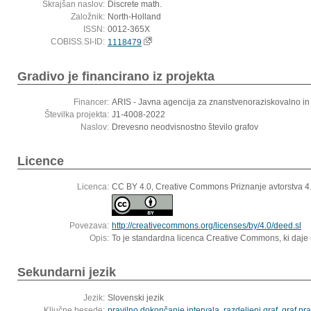
Skrajšan naslov:
Discrete math.
Založnik:
North-Holland
ISSN:
0012-365X
COBISS.SI-ID:
1118479
Gradivo je financirano iz projekta
Financer:
ARIS - Javna agencija za znanstvenoraziskovalno in
Številka projekta:
J1-4008-2022
Naslov:
Drevesno neodvisnostno število grafov
Licence
Licenca:
CC BY 4.0, Creative Commons Priznanje avtorstva 
Povezava:
http://creativecommons.org/licenses/by/4.0/deed.sl
Opis:
To je standardna licenca Creative Commons, ki daje 
Sekundarni jezik
Jezik:
Slovenski jezik
Ključne besede:
pravilno dokončanje intervala
,
razdeljeni graf
,
graf pr