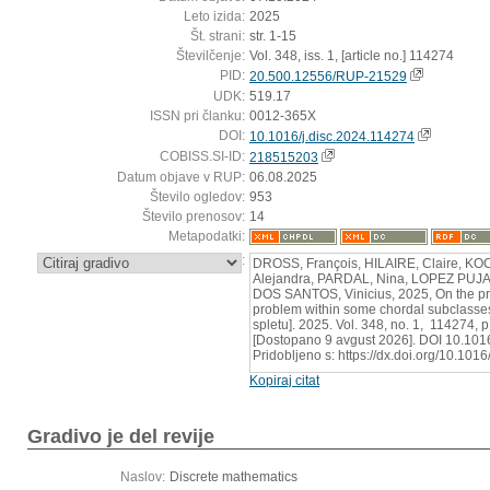
Leto izida:
2025
Št. strani:
str. 1-15
Številčenje:
Vol. 348, iss. 1, [article no.] 114274
PID:
20.500.12556/RUP-21529
UDK:
519.17
ISSN pri članku:
0012-365X
DOI:
10.1016/j.disc.2024.114274
COBISS.SI-ID:
218515203
Datum objave v RUP:
06.08.2025
Število ogledov:
953
Število prenosov:
14
Metapodatki:
:
DROSS, François, HILAIRE, Claire, KOC
Alejandra, PARDAL, Nina, LOPEZ PUJ
DOS SANTOS, Vinicius, 2025, On the pro
problem within some chordal subclasse
spletu]. 2025. Vol. 348, no. 1, 114274, p
[Dostopano 9 avgust 2026]. DOI 10.1016
Pridobljeno s: https://dx.doi.org/10.101
Kopiraj citat
Gradivo je del revije
Naslov:
Discrete mathematics