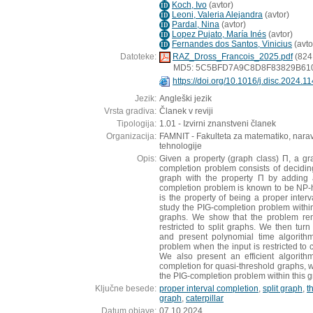
Koch, Ivo
(
avtor
)
ID
Leoni, Valeria Alejandra
(
avtor
)
ID
Pardal, Nina
(
avtor
)
ID
Lopez Pujato, María Inés
(
avtor
)
ID
Fernandes dos Santos, Vinicius
(
avto
ID
Datoteke:
RAZ_Dross_Francois_2025.pdf
(824
MD5: 5C5BFD7A9C8D8F83829B61
https://doi.org/10.1016/j.disc.2024.1
Jezik:
Angleški jezik
Vrsta gradiva:
Članek v reviji
Tipologija:
1.01 - Izvirni znanstveni članek
Organizacija:
FAMNIT - Fakulteta za matematiko, narav
tehnologije
Opis:
Given a property (graph class) Π, a gr
completion problem consists of decidi
graph with the property Π by adding
completion problem is known to be NP-
is the property of being a proper interv
study the PIG-completion problem within
graphs. We show that the problem r
restricted to split graphs. We then turn 
and present polynomial time algorith
problem when the input is restricted to 
We also present an efficient algorith
completion for quasi-threshold graphs, 
the PIG-completion problem within this g
Ključne besede:
proper interval completion
,
split graph
,
t
graph
,
caterpillar
Datum objave:
07.10.2024