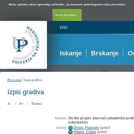
Naša spletna stran uporablja piškotke, za nekatere potrebujemo vašo privolitev.
Uredi privolitev...
ENG
Iskanje
Brskanje
O
/
Prva stran
Izpis gradiva
Izpis gradiva
A-
|
A+
|
Natisni
Naslov:
On the proper interval completion pro
subclasses
Avtorji:
Dross, François
(
avtor
)
ID
Hilaire, Claire
(
avtor
)
ID