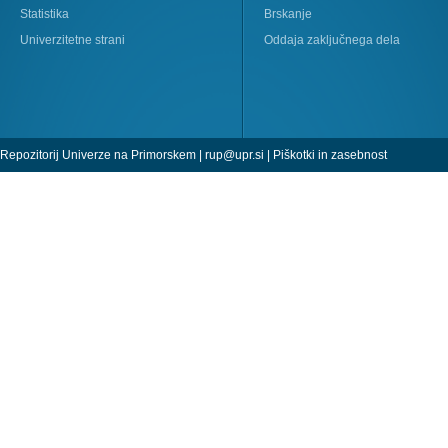
Statistika
Brskanje
Univerzitetne strani
Oddaja zaključnega dela
Repozitorij Univerze na Primorskem |
rup@upr.si
|
Piškotki in zasebnost