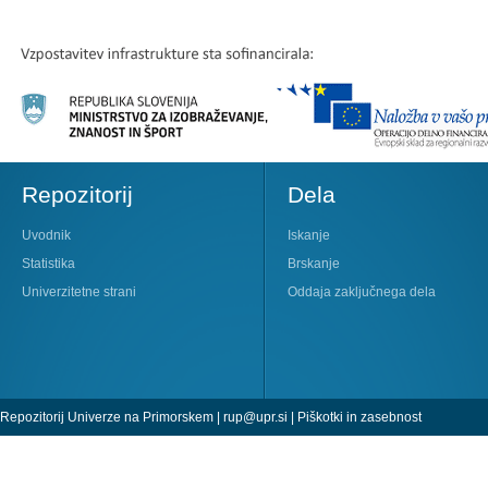
Repozitorij
Dela
Uvodnik
Iskanje
Statistika
Brskanje
Univerzitetne strani
Oddaja zaključnega dela
Repozitorij Univerze na Primorskem |
rup@upr.si
|
Piškotki in zasebnost