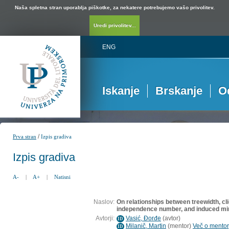
Naša spletna stran uporablja piškotke, za nekatere potrebujemo vašo privolitev.
Uredi privolitev...
ENG
Iskanje
Brskanje
O
/
Prva stran
Izpis gradiva
Izpis gradiva
A-
|
A+
|
Natisni
Naslov:
On relationships between treewidth, cl
independence number, and induced min
Avtorji:
Vasić, Ðorđe
(
avtor
)
ID
Milanič, Martin
(
mentor
)
Več o mentorj
ID