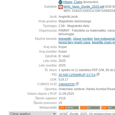
Hilaire, Claire
(
komentor
)
ID
Datoteke:
MAG_Vasic_Dorde_2025.pdf
(839,3
MD5: 53402CD0D51CDB7AA6EE0
Jezik:
Angleški jezik
Vrsta gradiva:
Magistrsko delo/naloga
Tipologija:
2.09 - Magistrsko delo
Organizacija:
FAMNIT - Fakulteta za matematiko, narav
tehnologije
Ključne besede:
treewidth
,
clique number
,
tree-independ
hered itary graph class
,
bipartite chain 
Kraj izida:
Koper
Kraj izvedbe:
Koper
Založnik:
Ð. Vasić
Leto izida:
2025
Leto izvedbe:
2025
Št. strani:
1 spletni vir (1 datoteka PDF (VIII, 58 str.)
PID:
20.500.12556/RUP-21714
UDK:
519.17
COBISS.SI-ID:
248492035
Opomba:
Sistemske zahteve: Adobe Acrobat Read
Datum objave v RUP:
11.09.2025
Število ogledov:
1516
Število prenosov:
25
Metapodatki:
:
VASIĆ, Ðorđe, 2025,
On relationships b