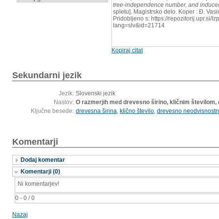
tree-independence number, and induced 
spletu]. Magistrsko delo. Koper : Ð. Vas
Pridobljeno s: https://repozitorij.upr.si/
lang=slv&id=21714
Kopiraj citat
Sekundarni jezik
Jezik:
Slovenski jezik
Naslov:
O razmerjih med drevesno širino, kličnim številom,
Ključne besede:
drevesna širina
,
klično število
,
drevesno neodvisnostno
Komentarji
Dodaj komentar
Komentarji (0)
Ni komentarjev!
0 - 0 / 0
Nazaj