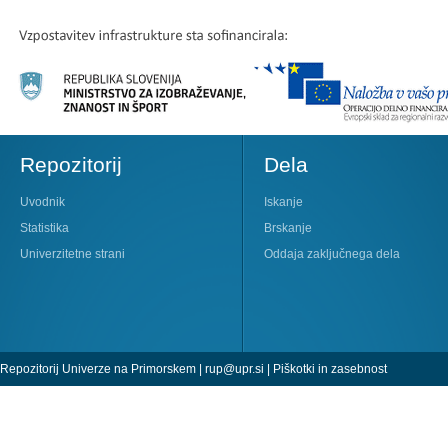
Repozitorij
Dela
Uvodnik
Iskanje
Statistika
Brskanje
Univerzitetne strani
Oddaja zaključnega dela
Repozitorij Univerze na Primorskem |
rup@upr.si
|
Piškotki in zasebnost