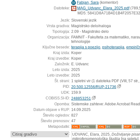
Fabjan, Sara
(
komentor
)
ID
Datoteke:
MAG_Udvanc_Elara_2025.pdf
(789,
MD5: 5841D8A71B4D1B4F2057E3
Jezik:
Slovenski jezik
Vrsta gradiva:
Magistrsko delo/naloga
Tipologija:
2.09 - Magistrsko delo
Organizacija:
FAMNIT - Fakulteta za matematiko, narav
tehnologije
Ključne besede:
terapija s poezijo
,
psihoterapija
,
empirič
Kraj izida:
Koper
Kraj izvedbe:
Koper
Založnik:
E. Udvanc
Leto izida:
2025
Leto izvedbe:
2025
Št. strani:
1 spletni vir (1 datoteka PDF (VIII, 57 str., [1
PID:
20.500.12556/RUP-21736
UDK:
159.9
COBISS.SI-ID:
248853251
Opomba:
Sistemske zahteve: Adobe Acrobat Read
Datum objave v RUP:
14.09.2025
Število ogledov:
827
Število prenosov:
47
Metapodatki:
:
UDVANC, Elara, 2025,
Doživljanje pisan
mikrofenomenološka študija
[na spletu].