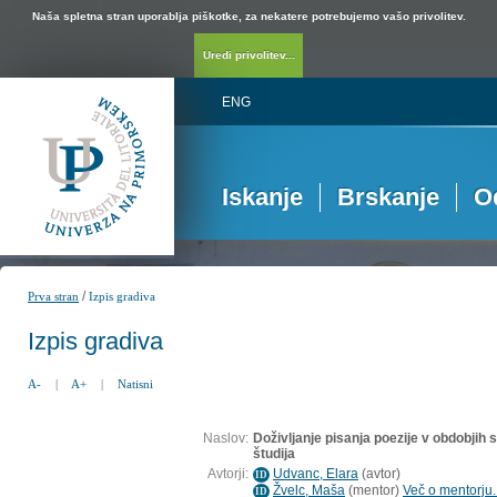
Naša spletna stran uporablja piškotke, za nekatere potrebujemo vašo privolitev.
Uredi privolitev...
ENG
Iskanje
Brskanje
O
/
Prva stran
Izpis gradiva
Izpis gradiva
A-
|
A+
|
Natisni
Naslov:
Doživljanje pisanja poezije v obdobjih
študija
Avtorji:
Udvanc, Elara
(
avtor
)
ID
Žvelc, Maša
(
mentor
)
Več o mentorju..
ID