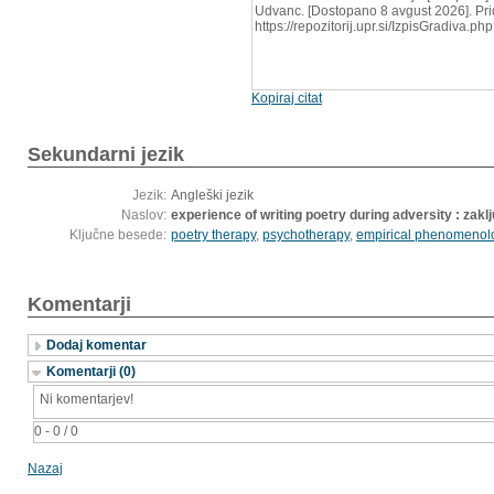
Udvanc. [Dostopano 8 avgust 2026]. Pri
https://repozitorij.upr.si/IzpisGradiva.
Kopiraj citat
Sekundarni jezik
Jezik:
Angleški jezik
Naslov:
experience of writing poetry during adversity : zakl
Ključne besede:
poetry therapy
,
psychotherapy
,
empirical phenomenol
Komentarji
Dodaj komentar
Komentarji (0)
Ni komentarjev!
0 - 0 / 0
Nazaj