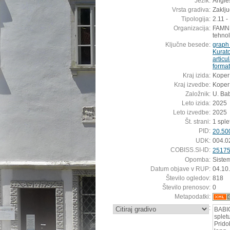
Jezik:
Angleš
Vrsta gradiva:
Zaklj
Tipologija:
2.11 -
Organizacija:
FAMNIT
tehnol
Ključne besede:
graph 
Kurat
articu
format
Kraj izida:
Koper
Kraj izvedbe:
Koper
Založnik:
U. Ba
Leto izida:
2025
Leto izvedbe:
2025
Št. strani:
1 sple
PID:
20.50
UDK:
004.0
COBISS.SI-ID:
2517
Opomba:
Siste
Datum objave v RUP:
04.10
Število ogledov:
818
Število prenosov:
0
Metapodatki:
:
BABIĆ
splet
Pridob