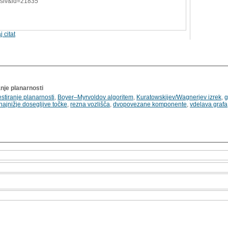
=slv&id=21835
j citat
anje planarnosti
estiranje planarnosti
,
Boyer–Myrvoldov algoritem
,
Kuratowskijev/Wagnerjev izrek
,
g
najnižje dosegljive točke
,
rezna vozlišča
,
dvopovezane komponente
,
vdelava grafa