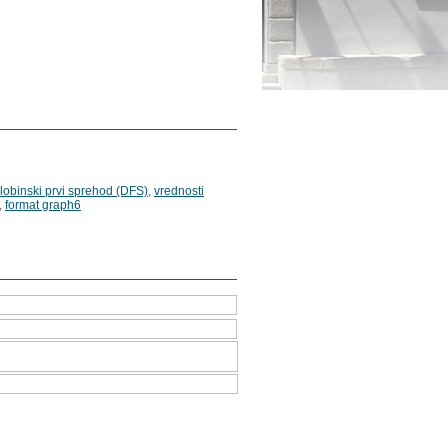
lobinski prvi sprehod (DFS)
,
vrednosti
,
format graph6