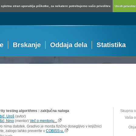
spletna stran uporablja piškotke, za nekatere potrebujemo vašo privolitev.
Uredi privolitev
je
Brskanje
Oddaja dela
Statistika
ity testing algorithms : zaključna naloga
Skupna o
bić, Uroš
(
avtor
)
Vaša o
šić, Nino
(
mentor
)
Več o mentorju...
o nima datotek. Gradivo je morda fizično dosegljivo v knjižnici
Obja
ete, zalogo lahko preverite v
COBISS-u.