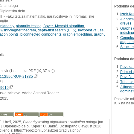
ki jezik
učna naloga
Podobna del
 Diplomsko delo
Izrek K
 - Fakulteta za matematiko, naravoslovje in informacijske
Algoritmi
ogije
dreves
planarity
,
planarity testing
,
Boyer–Myrvold algorithm
,
Graphs 
owski/Wagner theorem
,
depth-first search (DFS)
,
lowpoint values
,
indistin
lation points
,
biconnected components
,
graph embedding
,
graph6
Complexi
augment
Structur
bić
Podobna dela
Povezan
tni vir (1 datoteka PDF (IX, 37 str.))
Primeri 
0.12556/RUP-21835
Povečan
21
Tribes o
A linear
59619
dominati
mske zahteve: Adobe Acrobat Reader
.2025
Postavite mi
Klik na nasl
, Uroš, 2025,
Planarity testing algorithms : zaključna naloga
[na
u]. Diplomsko delo. Koper : U. Babić. [Dostopano 8 avgust 2026].
ljeno s: https://repozitorij.upr.si/IzpisGradiva.php?