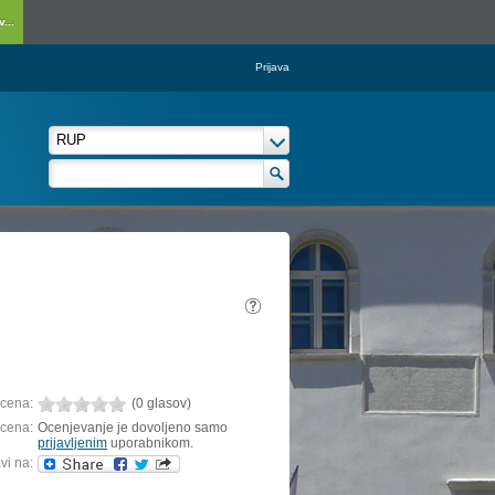
...
Prijava
cena:
(0 glasov)
cena:
Ocenjevanje je dovoljeno samo
prijavljenim
uporabnikom.
vi na: