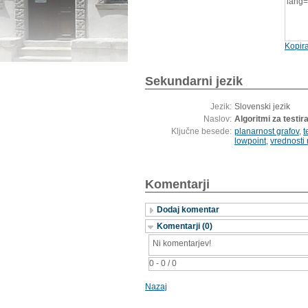
lang
Kopira
Sekundarni jezik
Jezik:
Slovenski jezik
Naslov:
Algoritmi za testir
Ključne besede:
planarnost grafov
,
t
lowpoint
,
vrednosti 
Komentarji
Dodaj komentar
Komentarji (0)
Ni komentarjev!
0 - 0 / 0
Nazaj