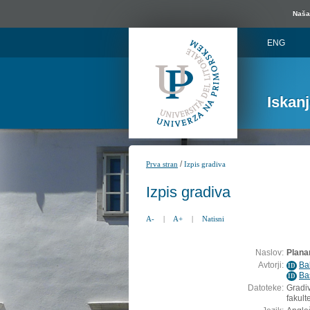
Naša 
ENG
Iskan
/
Prva stran
Izpis gradiva
Izpis gradiva
A-
|
A+
|
Natisni
Naslov:
Planar
Avtorji:
Ba
ID
Ba
ID
Datoteke:
Gradiv
fakult