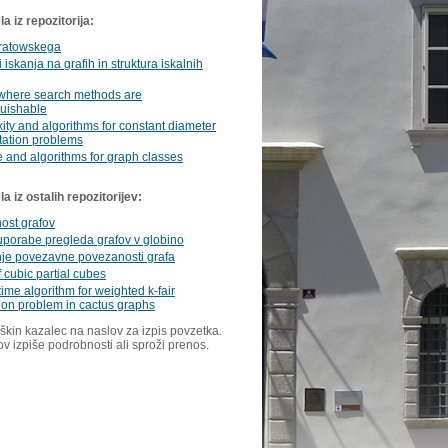
a iz repozitorija:
uratowskega
 iskanja na grafih in struktura iskalnih
where search methods are
guishable
ty and algorithms for constant diameter
ation problems
e and algorithms for graph classes
 iz ostalih repozitorijev:
ost grafov
uporabe pregleda grafov v globino
je povezavne povezanosti grafa
f cubic partial cubes
 time algorithm for weighted k-fair
on problem in cactus graphs
škin kazalec na naslov za izpis povzetka.
ov izpiše podrobnosti ali sproži prenos.