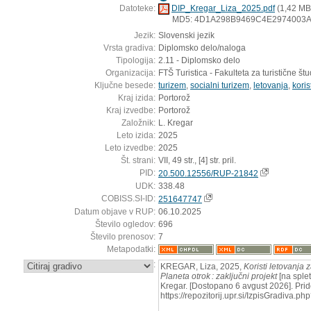
Datoteke:
DIP_Kregar_Liza_2025.pdf
(1,42 MB
MD5: 4D1A298B9469C4E2974003
Jezik:
Slovenski jezik
Vrsta gradiva:
Diplomsko delo/naloga
Tipologija:
2.11 - Diplomsko delo
Organizacija:
FTŠ Turistica - Fakulteta za turistične štud
Ključne besede:
turizem
,
socialni turizem
,
letovanja
,
koris
Kraj izida:
Portorož
Kraj izvedbe:
Portorož
Založnik:
L. Kregar
Leto izida:
2025
Leto izvedbe:
2025
Št. strani:
VII, 49 str., [4] str. pril.
PID:
20.500.12556/RUP-21842
UDK:
338.48
COBISS.SI-ID:
251647747
Datum objave v RUP:
06.10.2025
Število ogledov:
696
Število prenosov:
7
Metapodatki:
:
KREGAR, Liza, 2025,
Koristi letovanja
Planeta otrok : zaključni projekt
[na splet
Kregar. [Dostopano 6 avgust 2026]. Prid
https://repozitorij.upr.si/IzpisGradiva.