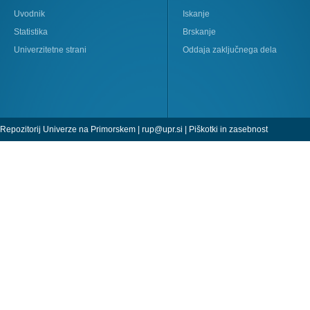
Uvodnik
Iskanje
Statistika
Brskanje
Univerzitetne strani
Oddaja zaključnega dela
Repozitorij Univerze na Primorskem |
rup@upr.si
|
Piškotki in zasebnost