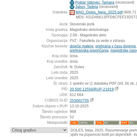
Poklar Vatovec, Tamara
(
recenzent
)
ID
Jakus, Tadeja
(
recenzent
)
ID
Datoteke:
MAG_Doles_Neja_2025.pdf
(806,71
MD5: 431D46613FFD8CFEF23D57
Jezik:
Slovenski jezik
Vrsta gradiva:
Magistrsko delo/naloga
Tipologija:
2.09 - Magistrsko delo
Organizacija:
FVZ - Fakulteta za vede o zdravju
Ključne besede:
doječe matere
,
prehrana v času dojenja
prehranska prepričanja
,
magistrske nal
Kraj izida:
Izola
Kraj izvedbe:
Izola
Založnik:
N. Doles
Leto izida:
2025
Leto izvedbe:
2025
Št. strani:
1 spletni vir (1 datoteka PDF (VII, 56 str., [4
PID:
20.500.12556/RUP-21919
UDK:
612.664
COBISS.SI-ID:
253002755
Datum objave v RUP:
13.10.2025
Število ogledov:
968
Število prenosov:
52
Metapodatki:
:
DOLES, Neja, 2025,
Razumevanje prehr
vpliv na pojavnost kolik pri dojenčkih : k