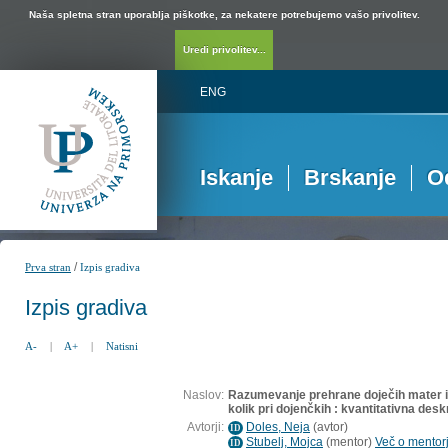
Naša spletna stran uporablja piškotke, za nekatere potrebujemo vašo privolitev.
Uredi privolitev...
ENG
Iskanje
Brskanje
O
/
Prva stran
Izpis gradiva
Izpis gradiva
A-
|
A+
|
Natisni
Naslov:
Razumevanje prehrane doječih mater in
kolik pri dojenčkih : kvantitativna des
Avtorji:
Doles, Neja
(
avtor
)
ID
Stubelj, Mojca
(
mentor
)
Več o mentorj
ID