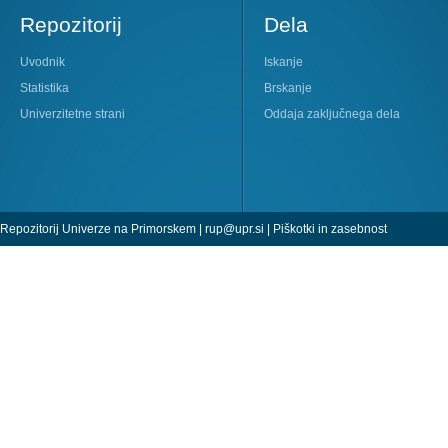
Repozitorij
Dela
Uvodnik
Iskanje
Statistika
Brskanje
Univerzitetne strani
Oddaja zaključnega dela
Repozitorij Univerze na Primorskem |
rup@upr.si
|
Piškotki in zasebnost