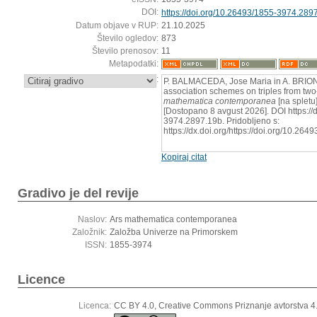
DOI:
https://doi.org/10.26493/1855-3974.289
Datum objave v RUP:
21.10.2025
Število ogledov:
873
Število prenosov:
11
Metapodatki:
:
P. BALMACEDA, Jose Maria in A. BRIONE
association schemes on triples from two
mathematica contemporanea
[na spletu]
[Dostopano 8 avgust 2026]. DOI https://
3974.2897.19b. Pridobljeno s:
https://dx.doi.org/https://doi.org/10.2
Kopiraj citat
Gradivo je del revije
Naslov:
Ars mathematica contemporanea
Založnik:
Založba Univerze na Primorskem
ISSN:
1855-3974
Licence
Licenca:
CC BY 4.0, Creative Commons Priznanje avtorstva 