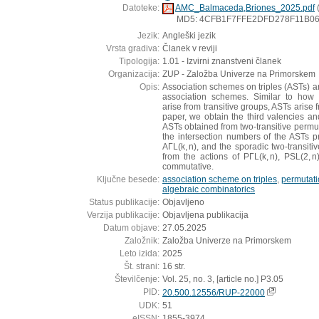
Datoteke:
AMC_Balmaceda,Briones_2025.pdf
MD5: 4CFB1F7FFE2DFD278F11B0
Jezik:
Angleški jezik
Vrsta gradiva:
Članek v reviji
Tipologija:
1.01 - Izvirni znanstveni članek
Organizacija:
ZUP - Založba Univerze na Primorskem
Opis:
Association schemes on triples (ASTs) ar
association schemes. Similar to how
arise from transitive groups, ASTs arise f
paper, we obtain the third valencies an
ASTs obtained from two-transitive permut
the intersection numbers of the ASTs pr
AΓL(k, n), and the sporadic two-transitiv
from the actions of PΓL(k, n), PSL(2, 
commutative.
Ključne besede:
association scheme on triples
,
permutati
algebraic combinatorics
Status publikacije:
Objavljeno
Verzija publikacije:
Objavljena publikacija
Datum objave:
27.05.2025
Založnik:
Založba Univerze na Primorskem
Leto izida:
2025
Št. strani:
16 str.
Številčenje:
Vol. 25, no. 3, [article no.] P3.05
PID:
20.500.12556/RUP-22000
UDK:
51
eISSN:
1855-3974