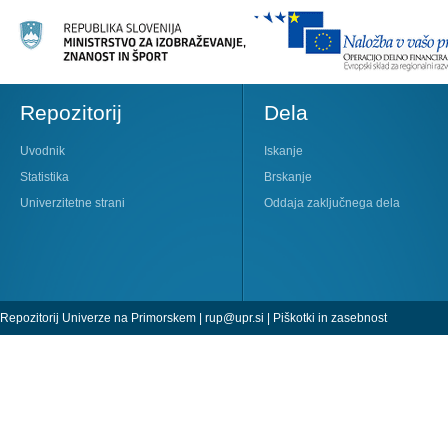
Repozitorij
Dela
Uvodnik
Iskanje
Statistika
Brskanje
Univerzitetne strani
Oddaja zaključnega dela
Repozitorij Univerze na Primorskem |
rup@upr.si
|
Piškotki in zasebnost