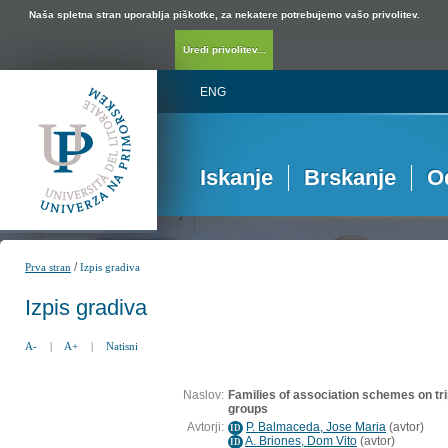
Naša spletna stran uporablja piškotke, za nekatere potrebujemo vašo privolitev.
Uredi privolitev...
ENG
Iskanje
Brskanje
O
/
Prva stran
Izpis gradiva
Izpis gradiva
A-
|
A+
|
Natisni
Naslov:
Families of association schemes on tri
groups
Avtorji:
P. Balmaceda, Jose Maria
(
avtor
)
ID
A. Briones, Dom Vito
(
avtor
)
ID