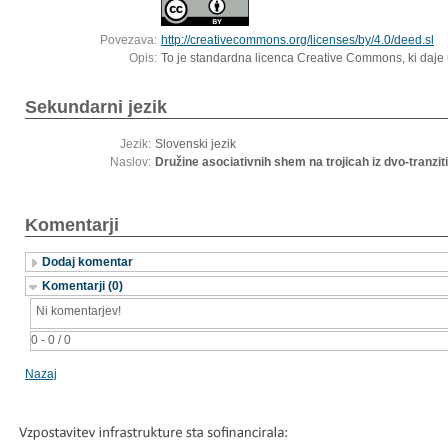
Povezava:
http://creativecommons.org/licenses/by/4.0/deed.sl
Opis:
To je standardna licenca Creative Commons, ki daje 
Sekundarni jezik
Jezik:
Slovenski jezik
Naslov:
Družine asociativnih shem na trojicah iz dvo-tranzit
Komentarji
Dodaj komentar
Komentarji (0)
Ni komentarjev!
0 - 0 / 0
Nazaj