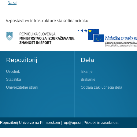
Nazaj
Repozitorij
Dela
Uvodnik
Iskanje
Statistika
Brskanje
Univerzitetne strani
Oddaja zaključnega dela
Repozitorij Univerze na Primorskem |
rup@upr.si
|
Piškotki in zasebnost