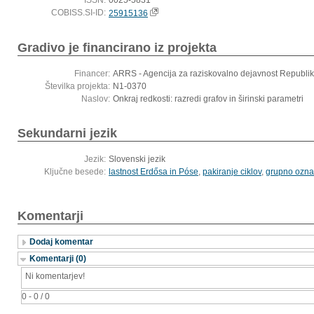
ISSN:
0025-5831
COBISS.SI-ID:
25915136
Gradivo je financirano iz projekta
Financer:
ARRS - Agencija za raziskovalno dejavnost Republik
Številka projekta:
N1-0370
Naslov:
Onkraj redkosti: razredi grafov in širinski parametri
Sekundarni jezik
Jezik:
Slovenski jezik
Ključne besede:
lastnost Erdősa in Póse
,
pakiranje ciklov
,
grupno ozna
Komentarji
Dodaj komentar
Komentarji (0)
Ni komentarjev!
0 - 0 / 0