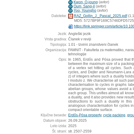
Kwon, O-joung
(
avtor
)
ID
Oum, Sang-il
(
avtor
)
ID
Yoo, Youngho
(
avtor
)
ID
Datoteke:
RAZ_Gollin_J._Pascal_2025.pdf
(1,
MD5: 5727BF9F169C5746DFD572
https://link.springer.com/article/10
Jezik:
Angleški jezik
Vrsta gradiva:
Članek v reviji
Tipologija:
1.01 - Izvirni znanstveni članek
Organizacija:
FAMNIT - Fakulteta za matematiko, narav
tehnologije
Opis:
In 1965, Erdős and Pósa proved that th
between the maximum size of a packing
of a vertex set hitting all cycles. Such
cycles, and Dejter and Neumann-Lara ask
z) of integers where such a duality holds 
l modulo z. We characterise all such pair
characterisation to cycles in graphs la
abelian groups, whose values avoid a
each group. This unifies almost all know
a duality, and it also provides new resul
obstructions to such a duality in this
analogous characterisation for cycles 
compact orientable surface.
Ključne besede:
Erdős-Pósa property
,
cycle packing
,
grou
Datum objave:
26.09.2025
Leto izida:
2025
Št. strani:
str. 2507-2559