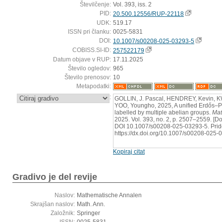
Številčenje:
Vol. 393, iss. 2
PID:
20.500.12556/RUP-22118
UDK:
519.17
ISSN pri članku:
0025-5831
DOI:
10.1007/s00208-025-03293-5
COBISS.SI-ID:
257522179
Datum objave v RUP:
17.11.2025
Število ogledov:
965
Število prenosov:
10
Metapodatki:
:
GOLLIN, J. Pascal, HENDREY, Kevin, K
YOO, Youngho, 2025, A unified Erdős–Pó
labelled by multiple abelian groups.
Mat
2025. Vol. 393, no. 2, p. 2507–2559. [D
DOI 10.1007/s00208-025-03293-5. Prido
https://dx.doi.org/10.1007/s00208-025-
Kopiraj citat
Gradivo je del revije
Naslov:
Mathematische Annalen
Skrajšan naslov:
Math. Ann.
Založnik:
Springer