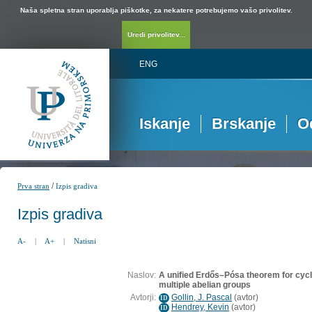
Naša spletna stran uporablja piškotke, za nekatere potrebujemo vašo privolitev.
Uredi privolitev...
ENG
Iskanje
Brskanje
O
/
Prva stran
Izpis gradiva
Izpis gradiva
A-
|
A+
|
Natisni
Naslov:
A unified Erdős–Pósa theorem for cycl
multiple abelian groups
Avtorji:
Gollin, J. Pascal
(
avtor
)
ID
Hendrey, Kevin
(
avtor
)
ID