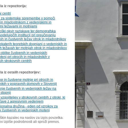
a iz repozitorija:
i centri
i za sistemske spremembe v pomoči
in mladostnikom z vedenjskimi in
mi težavami in motnjami
ški okvir raziskave ter demografska
sodelujočih institucij pri preučevanju
ih in čustvenih težav otrok in mladostnikov
ekaterih teoretskih dognjanj o vedenjskih in
h težavah ter motnjah otrok in mladostnikov
oblike čustvenih in vedenjskih
tenj pri otrocih in mladostnikih v
ih strokovnih centrih
 iz ostalih repozitorijev:
e in čustvene motnje pri otrocih in
ikih v popravnih domovih v Sloveniji
je čustvenih in vedenjskih težav na
 stopnji
vzgojiteljev v strokovnih centrih z otroki, ki
ežave z agresivnim vedenjem
ionalna družina - eden od vzrokov za
 čustvenih in vedenjskih motenj
škin kazalec na naslov za izpis povzetka.
ov izpiše podrobnosti ali sproži prenos.