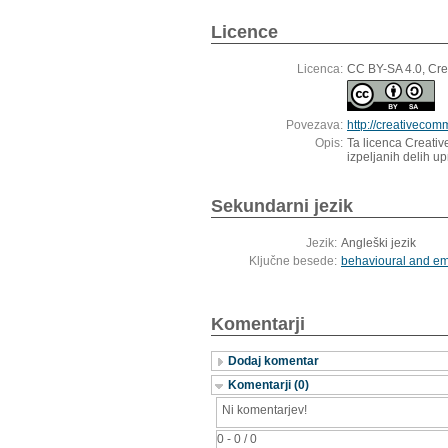
Licence
Licenca:
CC BY-SA 4.0, Cre
Povezava:
http://creativecom
Opis:
Ta licenca Creativ
izpeljanih delih u
Sekundarni jezik
Jezik:
Angleški jezik
Ključne besede:
behavioural and em
Komentarji
Dodaj komentar
Komentarji (0)
Ni komentarjev!
0 - 0 / 0