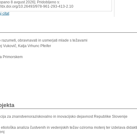
opano 8 avgust 2026]. Pridobljeno s:
://dx.doi.org/10.26493/978-961-293-413-2.10
j citat
 razumeti, obravnavati in usmerjati mlade s težavami
ej Vukovič, Katja Vrhunc Pfeifer
na Primorskem
ojekta
cija za znanstvenoraziskovalno in inovacijsko dejavnost Republike Slovenije
tiološka analiza čustvenih in vedenjskih težav oziroma motenj ter izdelava didak
enj