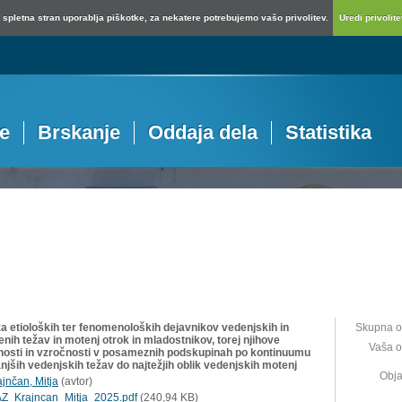
spletna stran uporablja piškotke, za nekatere potrebujemo vašo privolitev.
Uredi privolitev
je
Brskanje
Oddaja dela
Statistika
za etioloških ter fenomenoloških dejavnikov vedenjskih in
Skupna o
nih težav in motenj otrok in mladostnikov, torej njihove
Vaša o
nosti in vzročnosti v posameznih podskupinah po kontinuumu
njših vedenjskih težav do najtežjih oblik vedenjskih motenj
Obja
ajnčan, Mitja
(
avtor
)
Z_Krajncan_Mitja_2025.pdf
(240,94 KB)