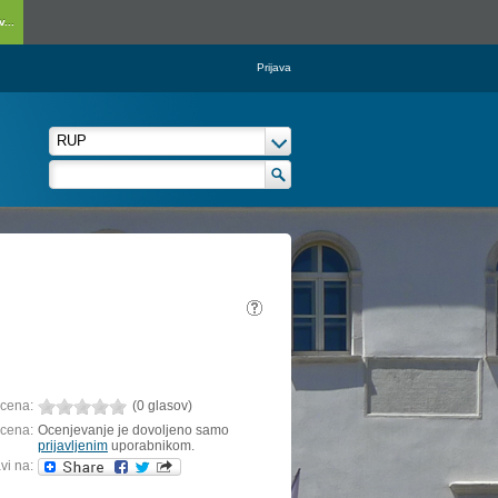
...
Prijava
cena:
(0 glasov)
cena:
Ocenjevanje je dovoljeno samo
prijavljenim
uporabnikom.
vi na: