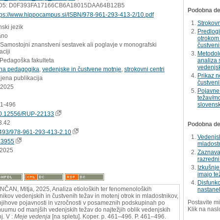
D5: D0F393FA17166CB6A18015DAA64B12B5
Podobna del
tps://www.hippocampus.si/ISBN/978-961-293-413-2/10.pdf
Strokovn
ski jezik
Predlog
ano
otrokom 
 Samostojni znanstveni sestavek ali poglavje v monografski
čustveni
aciji
Metodolo
 Pedagoška fakulteta
analiza 
vedenjsk
lna pedagogika
,
vedenjske in čustvene motnje
,
strokovni centri
Prikaz n
jena publikacija
čustveni
.2025
Pojavne 
težav/mo
61-496
slovensk
0.12556/RUP-22133
3.42
Podobna dela
493/978-961-293-413-2.10
Vedenjsk
73955
mladostn
.2025
Zaznavan
razredni
Izkušnje 
imajo t
Disfunkc
ČAN, Mitja, 2025, Analiza etioloških ter fenomenoloških
nastanek
nikov vedenjskih in čustvenih težav in motenj otrok in mladostnikov,
Postavite mi
 njihove pojavnosti in vzročnosti v posameznih podskupinah po
Klik na nasl
nuumu od manjših vedenjskih težav do najtežjih oblik vedenjskih
j. V :
Meje vedenja
[na spletu]. Koper. p. 461–496. P. 461–496.