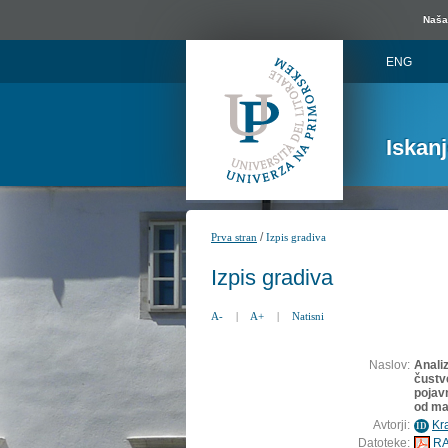
Naša 
ENG
Iskan
/
Prva stran
Izpis gradiva
Izpis gradiva
A-
|
A+
|
Natisni
Naslov:
Anali
čustve
pojav
od ma
Avtorji:
Kr
ID
Datoteke:
RA