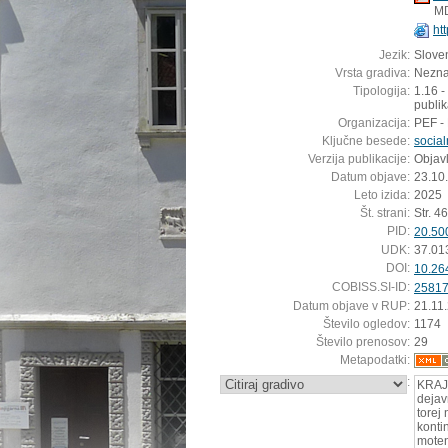
M
ht
Jezik:
Sloven
Vrsta gradiva:
Nezn
Tipologija:
1.16 -
publik
Organizacija:
PEF -
Ključne besede:
socia
Verzija publikacije:
Objavl
Datum objave:
23.10
Leto izida:
2025
Št. strani:
Str. 4
PID:
20.50
UDK:
37.01
DOI:
10.26
COBISS.SI-ID:
2581
Datum objave v RUP:
21.11
Število ogledov:
1174
Število prenosov:
29
Metapodatki:
:
KRAJN
dejav
torej
konti
moten