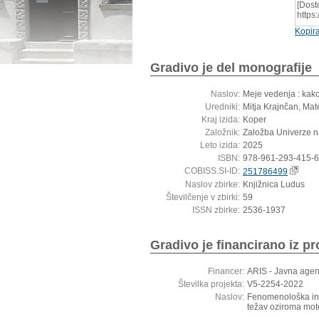
[Dost
https
Kopira
Gradivo je del monografije
Naslov:
Meje vedenja : kako
Uredniki:
Mitja Krajnčan, Mat
Kraj izida:
Koper
Založnik:
Založba Univerze 
Leto izida:
2025
ISBN:
978-961-293-415-6
COBISS.SI-ID:
251786499
Naslov zbirke:
Knjižnica Ludus
Številčenje v zbirki:
59
ISSN zbirke:
2536-1937
Gradivo je financirano iz pr
Financer:
ARIS - Javna agen
Številka projekta:
V5-2254-2022
Naslov:
Fenomenološka in e
težav oziroma mot