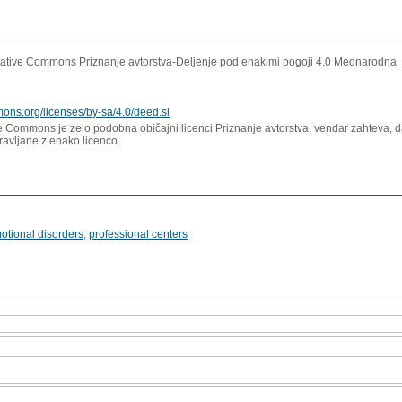
ative Commons Priznanje avtorstva-Deljenje pod enakimi pogoji 4.0 Mednarodna
mons.org/licenses/by-sa/4.0/deed.sl
e Commons je zelo podobna običajni licenci Priznanje avtorstva, vendar zahteva, d
pravljane z enako licenco.
otional disorders
,
professional centers