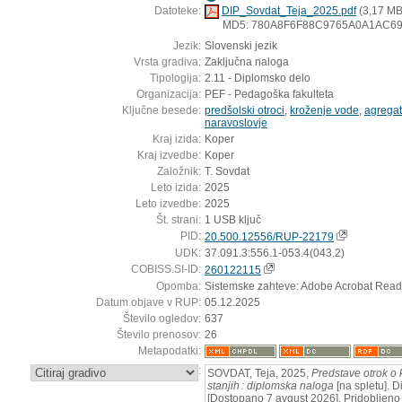
Datoteke:
DIP_Sovdat_Teja_2025.pdf
(3,17 MB
MD5: 780A8F6F88C9765A0A1AC6
Jezik:
Slovenski jezik
Vrsta gradiva:
Zaključna naloga
Tipologija:
2.11 - Diplomsko delo
Organizacija:
PEF - Pedagoška fakulteta
Ključne besede:
predšolski otroci
,
kroženje vode
,
agregat
naravoslovje
Kraj izida:
Koper
Kraj izvedbe:
Koper
Založnik:
T. Sovdat
Leto izida:
2025
Leto izvedbe:
2025
Št. strani:
1 USB ključ
PID:
20.500.12556/RUP-22179
UDK:
37.091.3:556.1-053.4(043.2)
COBISS.SI-ID:
260122115
Opomba:
Sistemske zahteve: Adobe Acrobat Read
Datum objave v RUP:
05.12.2025
Število ogledov:
637
Število prenosov:
26
Metapodatki:
:
SOVDAT, Teja, 2025,
Predstave otrok o 
stanjih : diplomska naloga
[na spletu]. D
[Dostopano 7 avgust 2026]. Pridobljeno 