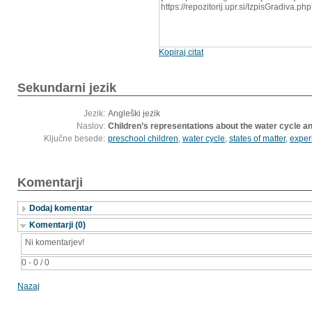
https://repozitorij.upr.si/IzpisGradiva.
Kopiraj citat
Sekundarni jezik
Jezik:
Angleški jezik
Naslov:
Children’s representations about the water cycle an
Ključne besede:
preschool children
,
water cycle
,
states of matter
,
exper
Komentarji
Dodaj komentar
Komentarji (0)
Ni komentarjev!
0 - 0 / 0
Nazaj