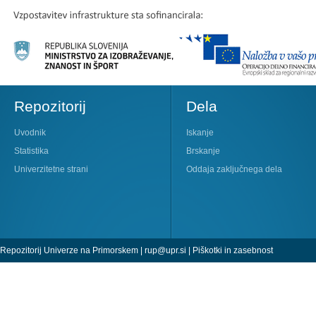
Repozitorij
Dela
Uvodnik
Iskanje
Statistika
Brskanje
Univerzitetne strani
Oddaja zaključnega dela
Repozitorij Univerze na Primorskem |
rup@upr.si
|
Piškotki in zasebnost