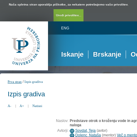
Naša spletna stran uporablja piškotke, za nekatere potrebujemo vašo privolitev.
Uredi privolitev...
ENG
Iskanje
Brskanje
O
/
Prva stran
Izpis gradiva
Izpis gradiva
A-
|
A+
|
Natisni
Naslov:
Predstave otrok o kroženju vode in agr
naloga
Avtorji:
Sovdat, Teja
(
avtor
)
ID
Dolenc, Nataša
(
mentor
)
Več o mentor
ID