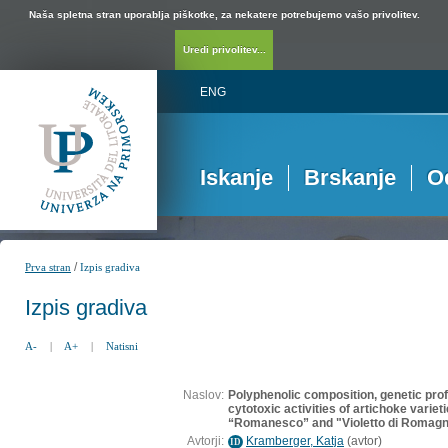
Naša spletna stran uporablja piškotke, za nekatere potrebujemo vašo privolitev.
Uredi privolitev...
ENG
Iskanje
Brskanje
O
/
Prva stran
Izpis gradiva
Izpis gradiva
A-
|
A+
|
Natisni
Naslov:
Polyphenolic composition, genetic profi
cytotoxic activities of artichoke varie
“Romanesco” and "Violetto di Romag
Avtorji:
Kramberger, Katja
(
avtor
)
ID