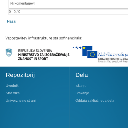
Ni komentarjev!
0 - 0 / 0
Nazaj
Repozitorij
Dela
Uvodnik
Iskanje
Statistika
Brskanje
Univerzitetne strani
Oddaja zaključnega dela