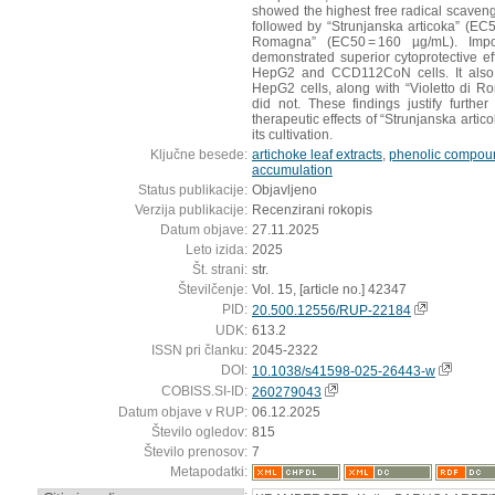
showed the highest free radical scaveng
followed by “Strunjanska articoka” (EC5
Romagna” (EC50 = 160 µg/mL). Import
demonstrated superior cytoprotective eff
HepG2 and CCD112CoN cells. It also 
HepG2 cells, along with “Violetto di
did not. These findings justify further 
therapeutic effects of “Strunjanska artic
its cultivation.
Ključne besede:
artichoke leaf extracts
,
phenolic compou
accumulation
Status publikacije:
Objavljeno
Verzija publikacije:
Recenzirani rokopis
Datum objave:
27.11.2025
Leto izida:
2025
Št. strani:
str.
Številčenje:
Vol. 15, [article no.] 42347
PID:
20.500.12556/RUP-22184
UDK:
613.2
ISSN pri članku:
2045-2322
DOI:
10.1038/s41598-025-26443-w
COBISS.SI-ID:
260279043
Datum objave v RUP:
06.12.2025
Število ogledov:
815
Število prenosov:
7
Metapodatki: