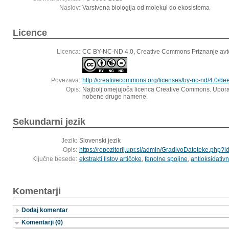
Naslov:
Varstvena biologija od molekul do ekosistema
Licence
Licenca:
CC BY-NC-ND 4.0, Creative Commons Priznanje avt
Povezava:
http://creativecommons.org/licenses/by-nc-nd/4.0/dee
Opis:
Najbolj omejujoča licenca Creative Commons. Uporab
nobene druge namene.
Sekundarni jezik
Jezik:
Slovenski jezik
Opis:
https://repozitorij.upr.si/admin/GradivoDatoteke.php?
Ključne besede:
ekstrakti listov artičoke
,
fenolne spojine
,
antioksidativn
Komentarji
Dodaj komentar
Komentarji (0)