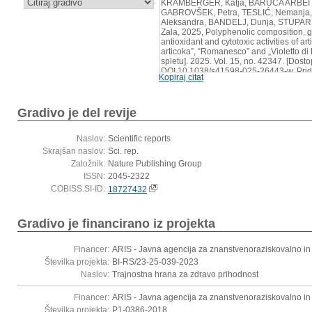
:
KRAMBERGER, Katja, BARUCA ARBEITE
GABROVŠEK, Petra, TESLIĆ, Nemanja,
Aleksandra, BANDELJ, Dunja, STUPAR
Zala, 2025, Polyphenolic composition, ge
antioxidant and cytotoxic activities of ar
articoka”, “Romanesco” and „Violetto d
spletu]. 2025. Vol. 15, no. 42347. [Dost
DOI 10.1038/s41598-025-26443-w. Prid
Kopiraj citat
https://dx.doi.org/10.1038/s41598-025
Gradivo je del revije
Naslov:
Scientific reports
Skrajšan naslov:
Sci. rep.
Založnik:
Nature Publishing Group
ISSN:
2045-2322
COBISS.SI-ID:
18727432
Gradivo je financirano iz projekta
Financer:
ARIS - Javna agencija za znanstvenoraziskovalno in
Številka projekta:
BI-RS/23-25-039-2023
Naslov:
Trajnostna hrana za zdravo prihodnost
Financer:
ARIS - Javna agencija za znanstvenoraziskovalno in
Številka projekta:
P1-0386-2018