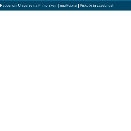
Repozitorij Univerze na Primorskem |
rup@upr.si
|
Piškotki in zasebnost