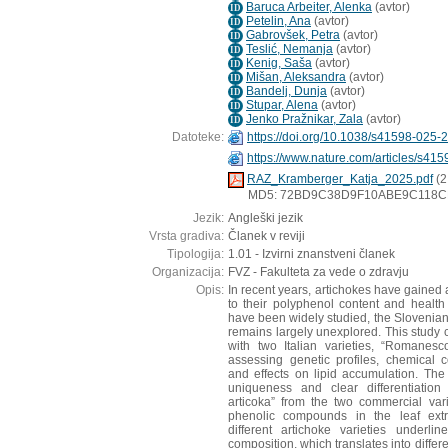
Baruca Arbeiter, Alenka
(
avtor
)
ID
Petelin, Ana
(
avtor
)
ID
Gabrovšek, Petra
(
avtor
)
ID
Teslić, Nemanja
(
avtor
)
ID
Kenig, Saša
(
avtor
)
ID
Mišan, Aleksandra
(
avtor
)
ID
Bandelj, Dunja
(
avtor
)
ID
Stupar, Alena
(
avtor
)
ID
Jenko Pražnikar, Zala
(
avtor
)
ID
Datoteke:
https://doi.org/10.1038/s41598-025
https://www.nature.com/articles/s4
RAZ_Kramberger_Katja_2025.pdf
(2
MD5: 72BD9C38D9F10ABE9C118C
Jezik:
Angleški jezik
Vrsta gradiva:
Članek v reviji
Tipologija:
1.01 - Izvirni znanstveni članek
Organizacija:
FVZ - Fakulteta za vede o zdravju
Opis:
In recent years, artichokes have gained 
to their polyphenol content and health b
have been widely studied, the Slovenian
remains largely unexplored. This study 
with two Italian varieties, “Romanes
assessing genetic profiles, chemical co
and effects on lipid accumulation. The
uniqueness and clear differentiation
articoka” from the two commercial varie
phenolic compounds in the leaf extr
different artichoke varieties underli
composition, which translates into diffe