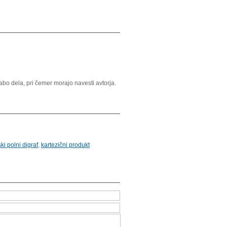
o dela, pri čemer morajo navesti avtorja.
i polni digraf
,
kartezični produkt