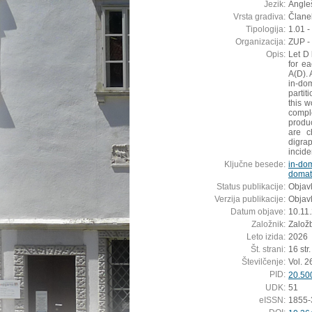
Jezik:
Angleš
Vrsta gradiva:
Članek
Tipologija:
1.01 -
Organizacija:
ZUP -
Opis:
Let D 
for ea
A(D). 
in-do
partit
this w
comple
produc
are ch
digra
incide
Ključne besede:
in-do
domati
Status publikacije:
Objav
Verzija publikacije:
Objavl
Datum objave:
10.11
Založnik:
Založ
Leto izida:
2026
Št. strani:
16 str.
Številčenje:
Vol. 26
PID:
20.50
UDK:
51
eISSN:
1855-