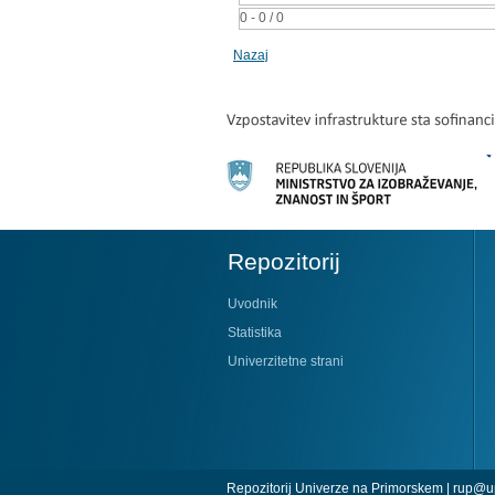
0 - 0 / 0
Nazaj
Repozitorij
Uvodnik
Statistika
Univerzitetne strani
Repozitorij Univerze na Primorskem |
rup@up