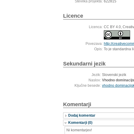
Številka projekta:
622815
Licence
Licenca:
CC BY 4.0, Creati
Povezava:
http://creativecom
Opis:
To je standardna l
Sekundarni jezik
Jezik:
Slovenski jezik
Naslov:
Vhodno dominacijsk
Ključne besede:
vhodno dominacijsk
Komentarji
Dodaj komentar
Komentarji (0)
Ni komentarjev!