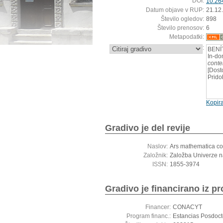
DOI:
10.26
Datum objave v RUP:
21.12
Število ogledov:
898
Število prenosov:
6
Metapodatki:
:
BENÍ
In-do
cont
[Dost
Prido
Kopira
Gradivo je del revije
Naslov:
Ars mathematica c
Založnik:
Založba Univerze 
ISSN:
1855-3974
Gradivo je financirano iz pr
Financer:
CONACYT
Program financ.:
Estancias Posdoct