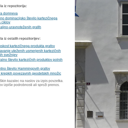
a iz repozitorija:
va domneva
no dominacijsko število kartezičnega
 ciklov
aljno-uravnoteženih grafih
 iz ostalih repozitorijev:
skost kartezičnega produkta grafov
avanje uteženih usmerjenih kartezičnih
ih svežnjev
alno število kartezičnih produktov polnih
tno število Hammingovih grafov
 krepkih povezavnih geodetskih množic
škin kazalec na naslov za izpis povzetka.
ov izpiše podrobnosti ali sproži prenos.