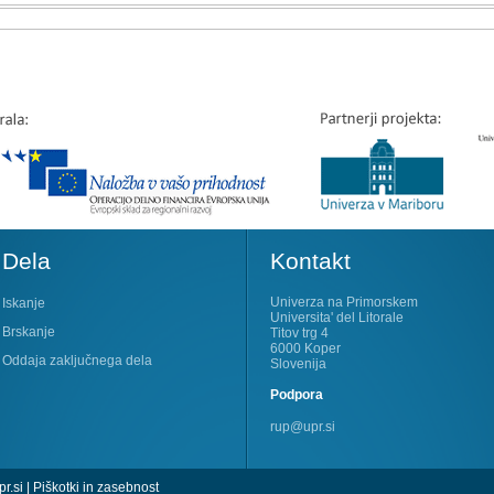
Dela
Kontakt
Univerza na Primorskem
Iskanje
Universita' del Litorale
Brskanje
Titov trg 4
6000 Koper
Oddaja zaključnega dela
Slovenija
Podpora
rup@upr.si
r.si
|
Piškotki in zasebnost