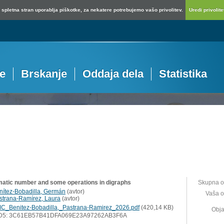
spletna stran uporablja piškotke, za nekatere potrebujemo vašo privolitev.
Uredi privolitev
je
Brskanje
Oddaja dela
Statistika
matic number and some operations in digraphs
Skupna o
nítez-Bobadilla, Germán
(
avtor
)
Vaša o
strana-Ramírez, Laura
(
avtor
)
C_Benitez-Bobadilla,_Pastrana-Ramirez_2026.pdf
(420,14 KB)
Obja
D5: 3C61EB57B41DFA069E23A97262AB3F6A