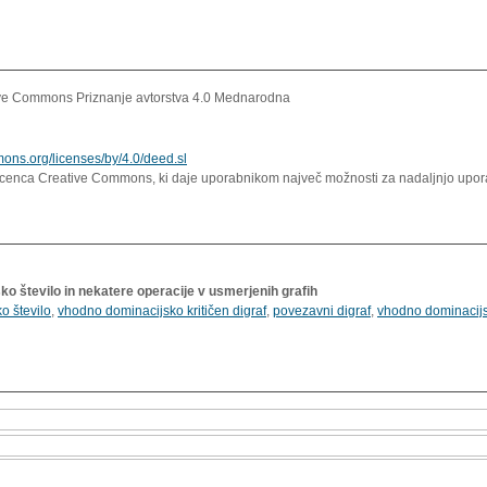
ve Commons Priznanje avtorstva 4.0 Mednarodna
mons.org/licenses/by/4.0/deed.sl
icenca Creative Commons, ki daje uporabnikom največ možnosti za nadaljnjo uporab
o število in nekatere operacije v usmerjenih grafih
o število
,
vhodno dominacijsko kritičen digraf
,
povezavni digraf
,
vhodno dominacijsk