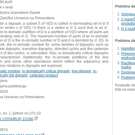
ki jezik
Podobna del
 v reviji
 Izvirni znanstveni članek
Vizingo
 Založba Univerze na Primorskem
2-mavrič
be a digraph, a subset S of V(D) is called in-dominating set in D if
produkta
ch vertex x ∈ V(D) \ S there is a vertex w ∈ S such that (x, w) ∈
O 2-razd
An in-domatic partition of D is a partition of V(D) where all parts are
minating sets in D. The maximum number of parts of an in-domatic
ion of D is the in-domatic number of D and it is denoted by d⁻(D). In
Podobna dela
ork, the in-domatic number for some families of digraphs such as
Hamilton
te digraphs, transitive digraphs, directed cycles and the cartesian
t of two cycles, is calculated. Also, in-domatically critical digraphs
Prepozn
aracterized. Additionally, the in-domatic partitions of the line
grafovsk
ph and some other operations which reflect the adjacency and
Razlikov
nce relations in digraphs are explored.
grafov
matic number
,
in-domatically critical digraph
,
line digraph
,
in-
Dominan
cally full digraph
,
cartesian product
Problem
ljeno
Postavite mi
jena publikacija
Klik na nasl
.2025
ba Univerze na Primorskem
, no. 1, [article no.] P1.02
0.12556/RUP-22286
3974