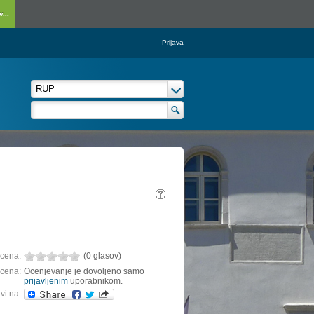
...
Prijava
cena:
(0 glasov)
cena:
Ocenjevanje je dovoljeno samo
prijavljenim
uporabnikom.
vi na: