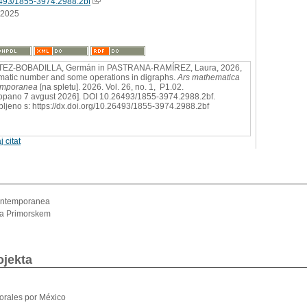
493/1855-3974.2988.2bf
.2025
TEZ-BOBADILLA, Germán in PASTRANA-RAMÍREZ, Laura, 2026,
matic number and some operations in digraphs.
Ars mathematica
emporanea
[na spletu]. 2026. Vol. 26, no. 1, P1.02.
opano 7 avgust 2026]. DOI 10.26493/1855-3974.2988.2bf.
bljeno s: https://dx.doi.org/10.26493/1855-3974.2988.2bf
j citat
ontemporanea
na Primorskem
ojekta
orales por México