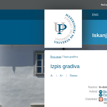
Naša 
ENG
Iskan
/
Prva stran
Izpis gradiva
Izpis gradiva
A-
|
A+
|
Natisni
Naslov:
In-do
Avtorji:
Be
ID
Pa
ID
Datoteke:
AM
M