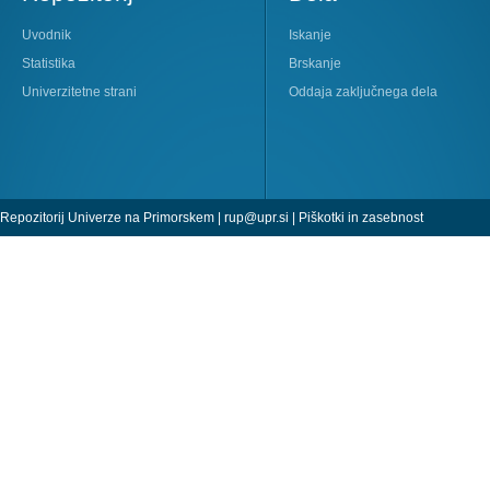
Uvodnik
Iskanje
Statistika
Brskanje
Univerzitetne strani
Oddaja zaključnega dela
Repozitorij Univerze na Primorskem |
rup@upr.si
|
Piškotki in zasebnost