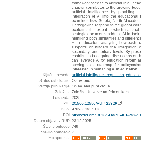
framework specific to artificial intelligenc
chapter contributes to the growing body 
artificial intelligence by providing
integration of AI into the educational
examines how Serbia, North Macedoni
Herzegovina respond to the global call f
exploring the extent to which national 
strategic documents address AI in their
highlights both similarities and differen
AI in education, analysing how each na
supports or hinders the integration o
secondary, and tertiary levels. By pres
contributes to ongoing discussions on
can leverage AI for education reform 
serving as a roadmap for policymaker
interested in managing AI in education.
Ključne besede:
artificial intelligence regulation
,
educatio
Status publikacije:
Objavljeno
Verzija publikacije:
Objavljena publikacija
Založnik:
Založba Univerze na Primorskem
Leto izida:
2025
PID:
20.500.12556/RUP-22329
ISBN:
9789612934316
DOI:
https://doi.org/10.26493/978-961-293-43
Datum objave v RUP:
23.12.2025
Število ogledov:
749
Število prenosov:
7
Metapodatki: