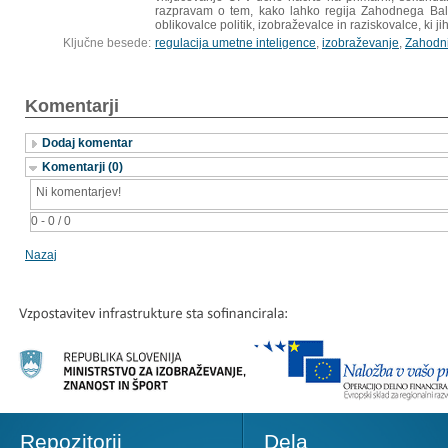
razpravam o tem, kako lahko regija Zahodnega Balkan
oblikovalce politik, izobraževalce in raziskovalce, ki 
Ključne besede:
regulacija umetne inteligence
,
izobraževanje
,
Zahodni
Komentarji
Dodaj komentar
Komentarji (0)
Ni komentarjev!
0 - 0 / 0
Nazaj
Repozitorij
Dela