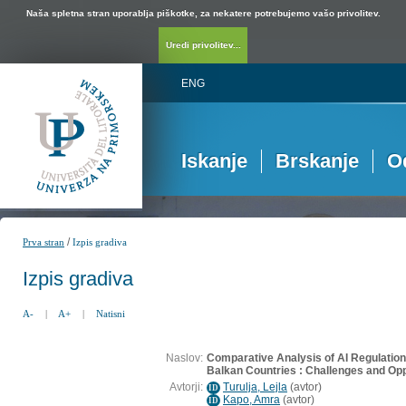
Naša spletna stran uporablja piškotke, za nekatere potrebujemo vašo privolitev.
Uredi privolitev...
ENG
Iskanje
Brskanje
O
/
Prva stran
Izpis gradiva
Izpis gradiva
A-
|
A+
|
Natisni
Naslov:
Comparative Analysis of AI Regulatio
Balkan Countries : Challenges and Opp
Avtorji:
Turulja, Lejla
(
avtor
)
ID
Kapo, Amra
(
avtor
)
ID