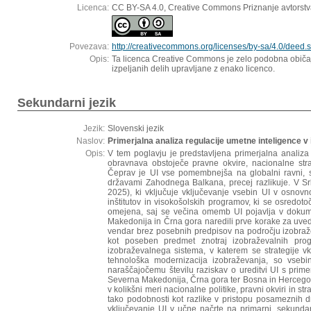
Licenca:
CC BY-SA 4.0, Creative Commons Priznanje avtorstv
Povezava:
http://creativecommons.org/licenses/by-sa/4.0/deed.s
Opis:
Ta licenca Creative Commons je zelo podobna običajn
izpeljanih delih upravljane z enako licenco.
Sekundarni jezik
Jezik:
Slovenski jezik
Naslov:
Primerjalna analiza regulacije umetne inteligence v 
Opis:
V tem poglavju je predstavljena primerjalna analiz
obravnava obstoječe pravne okvire, nacionalne strat
Čeprav je UI vse pomembnejša na globalni ravni, s
državami Zahodnega Balkana, precej razlikuje. V Srbi
2025), ki vključuje vključevanje vsebin UI v osnov
inštitutov in visokošolskih programov, ki se osredo
omejena, saj se večina omemb UI pojavlja v dokume
Makedonija in Črna gora naredili prve korake za uvedbo
vendar brez posebnih predpisov na področju izobraže
kot poseben predmet znotraj izobraževalnih pro
izobraževalnega sistema, v katerem se strategije v
tehnološka modernizacija izobraževanja, so vsebin
naraščajočemu številu raziskav o ureditvi UI s prime
Severna Makedonija, Črna gora ter Bosna in Hercegovina
v kolikšni meri nacionalne politike, pravni okviri in 
tako podobnosti kot razlike v pristopu posameznih d
vključevanje UI v učne načrte na primarni, sekundar