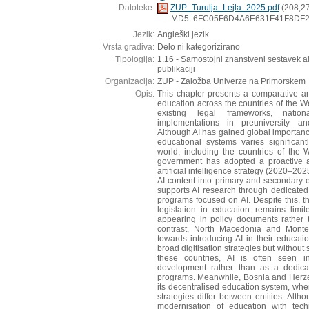
Datoteke:
ZUP_Turulja_Lejla_2025.pdf
(208,2
MD5: 6FC05F6D4A6E631F41F8DF
Jezik:
Angleški jezik
Vrsta gradiva:
Delo ni kategorizirano
Tipologija:
1.16 - Samostojni znanstveni sestavek a
publikaciji
Organizacija:
ZUP - Založba Univerze na Primorskem
Opis:
This chapter presents a comparative ana
education across the countries of the 
existing legal frameworks, nation
implementations in preuniversity a
Although AI has gained global importance,
educational systems varies significan
world, including the countries of the 
government has adopted a proactive a
artificial intelligence strategy (2020–202
AI content into primary and secondary
supports AI research through dedicated 
programs focused on AI. Despite this, th
legislation in education remains limi
appearing in policy documents rather t
contrast, North Macedonia and Monten
towards introducing AI in their educati
broad digitisation strategies but without 
these countries, AI is often seen in
development rather than as a dedicat
programs. Meanwhile, Bosnia and Herze
its decentralised education system, whe
strategies differ between entities. Alth
modernisation of education with tech