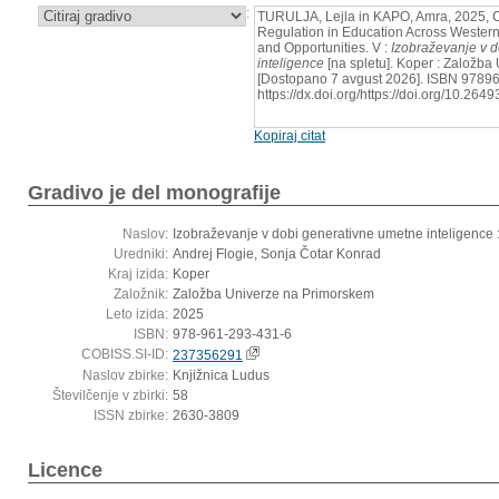
:
TURULJA, Lejla in KAPO, Amra, 2025, C
Regulation in Education Across Western
and Opportunities. V :
Izobraževanje v 
inteligence
[na spletu]. Koper : Založba
[Dostopano 7 avgust 2026]. ISBN 97896
https://dx.doi.org/https://doi.org/10.26
Kopiraj citat
Gradivo je del monografije
Naslov:
Izobraževanje v dobi generativne umetne inteligence
Uredniki:
Andrej Flogie, Sonja Čotar Konrad
Kraj izida:
Koper
Založnik:
Založba Univerze na Primorskem
Leto izida:
2025
ISBN:
978-961-293-431-6
COBISS.SI-ID:
237356291
Naslov zbirke:
Knjižnica Ludus
Številčenje v zbirki:
58
ISSN zbirke:
2630-3809
Licence