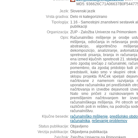
MD5: 936626C71A06637B0F54477
Jezik:
Slovenski jezik
Vrsta gradiva:
Delo ni kategorizirano
Tipologija:
1.16 - Samostojni znanstveni sestavek a
publikaciji
Organizacija:
ZUP - Založba Univerze na Primorskem
Opis:
Računalniško mišljenje je orodje ustv
mišljenja, odločanja in reševanja pro
abstrakcijo, algoritmično mišlje
dekompozicijo, analiziranje, avtomatiz
spretnosti pisanja, branja in računanja
ena izmed ključnih spretnosti 21. stolet
zelo zgodaj srečajo z računalniki, račun
pomembno, da zgodaj pridobijo tudi z
predstavili, kako smo v skupini otrok
sklopu projekta RAČek vpeljali dejavnos
načrtovane z namenom razvijanja ra
uporabe računalnika pri predšolskih otro
načrtovanja in izvedbe dejavnosti izv
Nato smo pričeli z raziskovanjem t
premišljenim načrtovanjem ter izve
računalniškega mišljenja. Pri otrocih s
različnih poti in rešitev, na področju sod
računalništvu.
Ključne besede:
računalniško mišljenje
,
predšolsko obdo
računalnika
,
reševanje problemov
Status publikacije:
Objavljeno
Verzija publikacije:
Objavljena publikacija
Založnik:
Založba Univerze na Primorskem