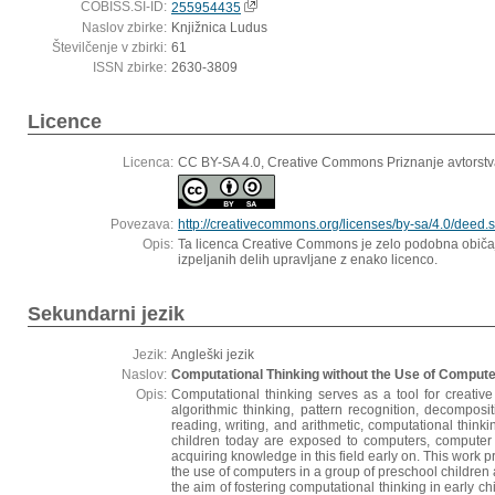
COBISS.SI-ID:
255954435
Naslov zbirke:
Knjižnica Ludus
Številčenje v zbirki:
61
ISSN zbirke:
2630-3809
Licence
Licenca:
CC BY-SA 4.0, Creative Commons Priznanje avtorstv
Povezava:
http://creativecommons.org/licenses/by-sa/4.0/deed.s
Opis:
Ta licenca Creative Commons je zelo podobna običajn
izpeljanih delih upravljane z enako licenco.
Sekundarni jezik
Jezik:
Angleški jezik
Naslov:
Computational Thinking without the Use of Compute
Opis:
Computational thinking serves as a tool for creative
algorithmic thinking, pattern recognition, decomposi
reading, writing, and arithmetic, computational think
children today are exposed to computers, computer s
acquiring knowledge in this field early on. This work
the use of computers in a group of preschool children a
the aim of fostering computational thinking in early 