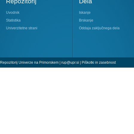
Repozitorij
Dela
Uvodnik
Iskanje
Statistika
Brskanje
Univerzitetne strani
Oddaja zaključnega dela
Repozitorij Univerze na Primorskem |
rup@upr.si
|
Piškotki in zasebnost