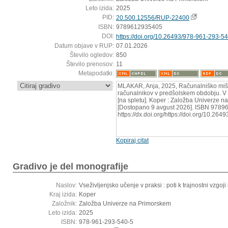
Leto izida:
2025
PID:
20.500.12556/RUP-22400
ISBN:
9789612935405
DOI:
https://doi.org/10.26493/978-961-293-54
Datum objave v RUP:
07.01.2026
Število ogledov:
850
Število prenosov:
11
Metapodatki:
:
MLAKAR, Anja, 2025, Računalniško miš
računalnikov v predšolskem obdobju. V
[na spletu]. Koper : Založba Univerze n
[Dostopano 9 avgust 2026]. ISBN 97896
https://dx.doi.org/https://doi.org/10.26
Kopiraj citat
Gradivo je del monografije
Naslov:
Vseživljenjsko učenje v praksi : poti k trajnostni vzgoj
Kraj izida:
Koper
Založnik:
Založba Univerze na Primorskem
Leto izida:
2025
ISBN:
978-961-293-540-5