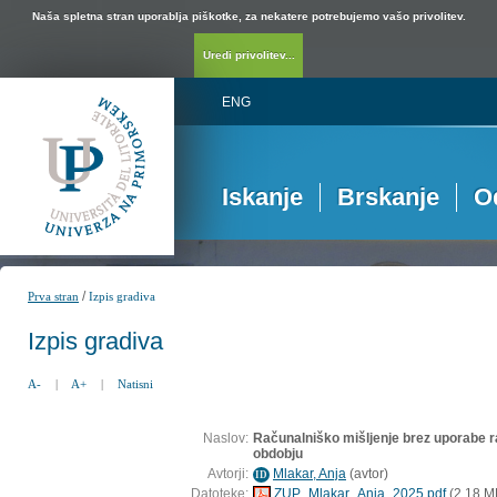
Naša spletna stran uporablja piškotke, za nekatere potrebujemo vašo privolitev.
Uredi privolitev...
ENG
Iskanje
Brskanje
O
/
Prva stran
Izpis gradiva
Izpis gradiva
A-
|
A+
|
Natisni
Naslov:
Računalniško mišljenje brez uporabe 
obdobju
Avtorji:
Mlakar, Anja
(
avtor
)
ID
Datoteke:
ZUP_Mlakar_Anja_2025.pdf
(2,18 M