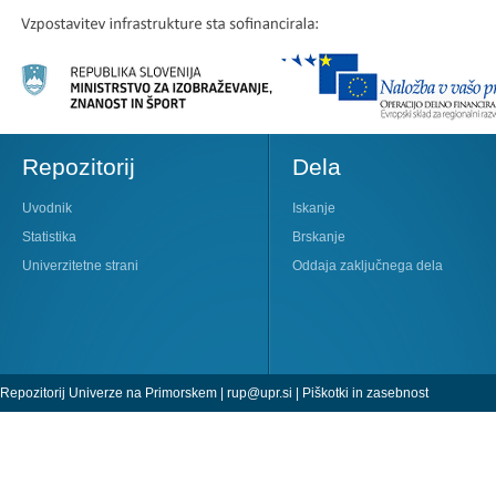
Repozitorij
Dela
Uvodnik
Iskanje
Statistika
Brskanje
Univerzitetne strani
Oddaja zaključnega dela
Repozitorij Univerze na Primorskem |
rup@upr.si
|
Piškotki in zasebnost