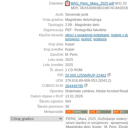
Datoteke:
MAG_Peric_Mara_2025.pdf
(831,32
MD5: 0EA530893B319874C8ADD3
Jezik:
Slovenski jezik
Vrsta gradiva:
Magistrsko delo/naloga
Tipologija:
2.09 - Magistrsko delo
Organizacija:
PEF - Pedagoška fakulteta
Ključne besede:
otroci s posebnmi potrebami
,
motnje v d
sorojenci
,
pomoč
,
podpora
Kraj izida:
Koper
Kraj izvedbe:
Koper
Založnik:
M. Peric
Leto izida:
2025
Leto izvedbe:
2025
Št. strani:
1 CD-ROM
PID:
20.500.12556/RUP-22462
UDK:
376:616.89-008-053.2(043.2)
COBISS.SI-ID:
264449795
Opomba:
Sistemske zahteve: Adobe Acrobat Read
Datum objave v RUP:
13.01.2026
Število ogledov:
564
Število prenosov:
36
Metapodatki:
:
PERIC, Mara, 2025,
Doživljanje motenj
strani staršev in sorojencev : sprejemanj
Magistrsko delo. Koper : M. Peric. [Dos