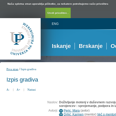
Naša spletna stran uporablja piškotke, za nekatere potrebujemo vašo privolitev.
Uredi privolitev...
ENG
Iskanje
Brskanje
O
/
Prva stran
Izpis gradiva
Izpis gradiva
A-
|
A+
|
Natisni
Naslov:
Doživljanje motenj v duševnem razvoju 
sorojencev : sprejemanje, podpora in iz
Avtorji:
Peric, Mara
(
avtor
)
ID
Drljić, Karmen
(
mentor
)
Več o mentorj
ID