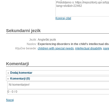
Pridobljeno s: https://repozitorij.upr.si/
lang=slv&id=22462
Kopiraj citat
Sekundarni jezik
Jezik:
Angleški jezik
Naslov:
Experiencing disorders in the child’s intellectual d
Ključne besede:
children with special needs
,
intellectual disability
,
pare
Komentarji
Dodaj komentar
Komentarji (0)
Ni komentarjev!
0 - 0 / 0
Nazaj