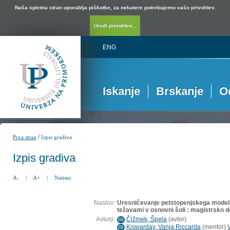
Naša spletna stran uporablja piškotke, za nekatere potrebujemo vašo privolitev.
Uredi privolitev...
ENG
Iskanje
Brskanje
O
/
Prva stran
Izpis gradiva
Izpis gradiva
A-
|
A+
|
Natisni
Naslov:
Uresničevanje petstopenjskega model
težavami v osnovni šoli : magistrsko d
Avtorji:
Čižmek, Špela
(
avtor
)
ID
Kiswarday, Vanja Riccarda
(
mentor
)
ID