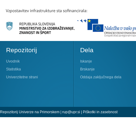
Repozitorij
Dela
Uvodnik
Iskanje
Statistika
Brskanje
Univerzitetne strani
Oddaja zaključnega dela
Repozitorij Univerze na Primorskem |
rup@upr.si
|
Piškotki in zasebnost