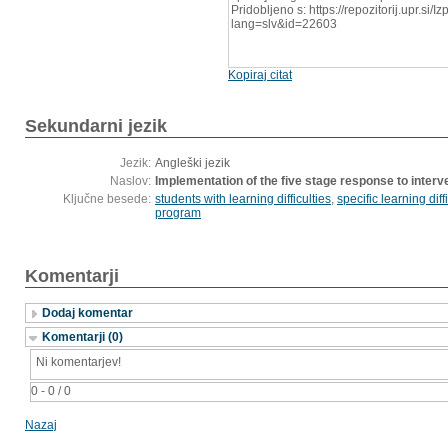
Pridobljeno s: https://repozitorij.upr.si/
lang=slv&id=22603
Kopiraj citat
Sekundarni jezik
Jezik:
Angleški jezik
Naslov:
Implementation of the five stage response to interve
Ključne besede:
students with learning difficulties
,
specific learning diff
program
Komentarji
Dodaj komentar
Komentarji (0)
Ni komentarjev!
0 - 0 / 0
Nazaj