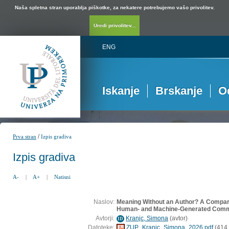
Naša spletna stran uporablja piškotke, za nekatere potrebujemo vašo privolitev.
Uredi privolitev...
ENG
Iskanje
Brskanje
O
/
Prva stran
Izpis gradiva
Izpis gradiva
A-
|
A+
|
Natisni
Naslov:
Meaning Without an Author? A Compara
Human- and Machine-Generated Com
Avtorji:
Kranjc, Simona
(
avtor
)
ID
Datoteke:
ZUP_Kranjc_Simona_2026.pdf
(414,