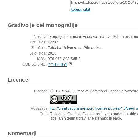
https://dx.doi.org/https://doi.org/10.26
Kopiraj citat
Gradivo je del monografije
Naslov:
Tvorjenje pomena in večrazsežna - večkodna pismeno
Kraj izida:
Koper
Založnik:
Založba Univerze na Primorskem
Leto izida:
2026
ISBN:
978-961-293-565-8
COBISS.SI-ID:
271426051
Licence
Licenca:
CC BY-SA 4.0, Creative Commons Priznanje avtorstv
Povezava:
http://creativecommons.org/licenses/by-sa/4.0/deed.s
Opis:
Ta licenca Creative Commons je zelo podobna običajn
izpeljanih delih upravljane z enako licenco.
Komentarji