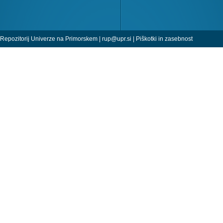
Repozitorij Univerze na Primorskem |
rup@upr.si
|
Piškotki in zasebnost