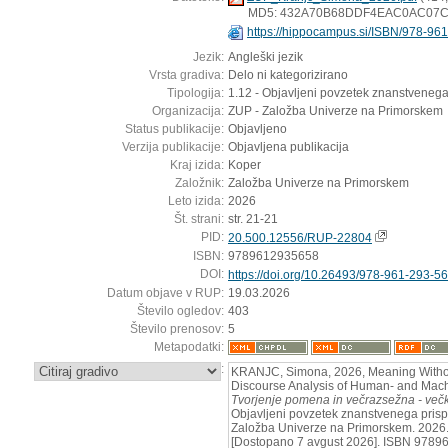
MD5: 432A70B68DDF4EAC0AC07
https://hippocampus.si/ISBN/978-96
Jezik:
Angleški jezik
Vrsta gradiva:
Delo ni kategorizirano
Tipologija:
1.12 - Objavljeni povzetek znanstvenega
Organizacija:
ZUP - Založba Univerze na Primorskem
Status publikacije:
Objavljeno
Verzija publikacije:
Objavljena publikacija
Kraj izida:
Koper
Založnik:
Založba Univerze na Primorskem
Leto izida:
2026
Št. strani:
str. 21-21
PID:
20.500.12556/RUP-22804
ISBN:
9789612935658
DOI:
https://doi.org/10.26493/978-961-293-5
Datum objave v RUP:
19.03.2026
Število ogledov:
403
Število prenosov:
5
Metapodatki:
:
KRANJC, Simona, 2026, Meaning Withou
Discourse Analysis of Human- and Mac
Tvorjenje pomena in večrazsežna - ve
Objavljeni povzetek znanstvenega prisp
Založba Univerze na Primorskem. 2026.
[Dostopano 7 avgust 2026]. ISBN 97896