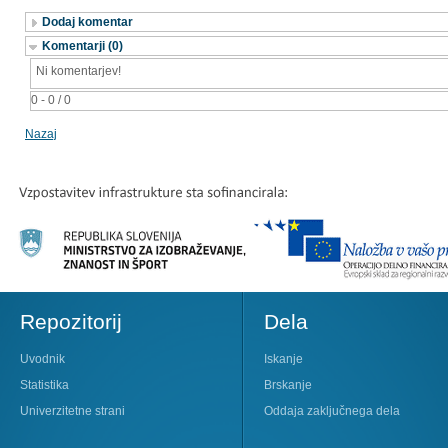
Dodaj komentar
Komentarji (0)
Ni komentarjev!
0 - 0 / 0
Nazaj
Repozitorij
Dela
Uvodnik
Iskanje
Statistika
Brskanje
Univerzitetne strani
Oddaja zaključnega dela