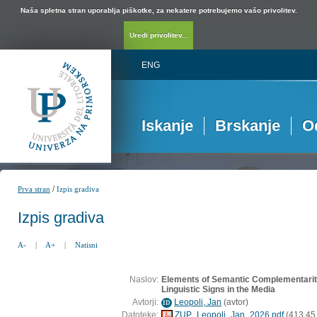
Naša spletna stran uporablja piškotke, za nekatere potrebujemo vašo privolitev.
Uredi privolitev...
ENG
Iskanje
Brskanje
O
/
Prva stran
Izpis gradiva
Izpis gradiva
A-
|
A+
|
Natisni
Naslov:
Elements of Semantic Complementarity
Linguistic Signs in the Media
Avtorji:
Leopoli, Jan
(
avtor
)
ID
Datoteke:
ZUP_Leopoli_Jan_2026.pdf
(413,45