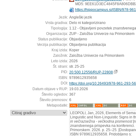
MD5: 9EE61D3EC4845F8A806DBB
https://hippocampus.si/ISBN/978-96
Jezik:
Angleški jezik
Vrsta gradiva:
Delo ni kategorizirano
Tipologija:
1.12 - Objavljeni povzetek znanstvenega
Organizacija:
ZUP - Založba Univerze na Primorskem
Status publikacije:
Objavljeno
Verzija publikacije:
Objavljena publikacija
Kraj izida:
Koper
Založnik:
Založba Univerze na Primorskem
Leto izida:
2026
Št. strani:
str. 25-25
PID:
20.500.12556/RUP-22808
ISBN:
9789612935658
DOI:
https://doi.org/10.26493/978-961-293-5
Datum objave v RUP:
19.03.2026
Število ogledov:
367
Število prenosov:
6
Metapodatki:
:
LEOPOLI, Jan, 2026, Elements of Seman
Linguistic and Non-Linguistic Signs in t
in večrazsežna - večkodna pismenost
[n
znanstvenega prispevka na konferenci. 
Primorskem. 2026. p. 25–25. [Dostopan
ISBN 9789612935658. Pridobljeno s: