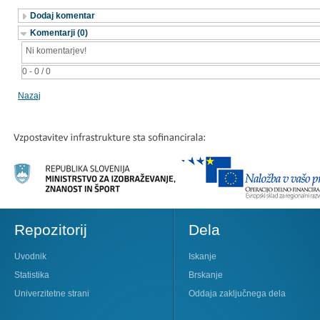
Dodaj komentar
Komentarji (0)
Ni komentarjev!
0 - 0 / 0
Nazaj
Repozitorij
Dela
Uvodnik
Iskanje
Statistika
Brskanje
Univerzitetne strani
Oddaja zaključnega dela