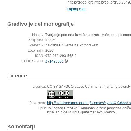
https://dx.doi.org/https://doi.org/10.26
Kopiraj citat
Gradivo je del monografije
Naslov:
Tvorjenje pomena in večrazsežna - večkodna pismeno
Kraj izida:
Koper
Založnik:
Založba Univerze na Primorskem
Leto izida:
2026
ISBN:
978-961-293-565-8
COBISS.SI-ID:
271426051
Licence
Licenca:
CC BY-SA 4.0, Creative Commons Priznanje avtorstv
Povezava:
http://creativecommons.org/licenses/by-sa/4.0/deed.s
Opis:
Ta licenca Creative Commons je zelo podobna običajn
izpeljanih delih upravljane z enako licenco.
Komentarji