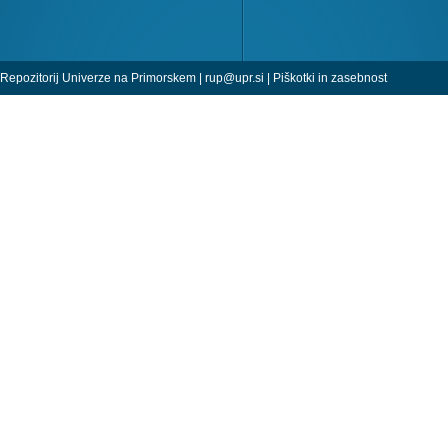
Repozitorij Univerze na Primorskem |
rup@upr.si
|
Piškotki in zasebnost