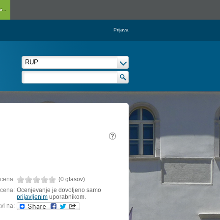
...
Prijava
cena:
(0 glasov)
cena:
Ocenjevanje je dovoljeno samo
prijavljenim
uporabnikom.
vi na: