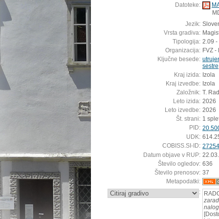
Datoteke:
MA
M
Jezik:
Sloven
Vrsta gradiva:
Magis
Tipologija:
2.09 -
Organizacija:
FVZ - 
Ključne besede:
utruje
sestre
Kraj izida:
Izola
Kraj izvedbe:
Izola
Založnik:
T. Ra
Leto izida:
2026
Leto izvedbe:
2026
Št. strani:
1 splet
PID:
20.50
UDK:
614.2
COBISS.SI-ID:
2725
Datum objave v RUP:
22.03
Število ogledov:
636
Število prenosov:
37
Metapodatki:
:
RADO
zarad
nalo
[Dost