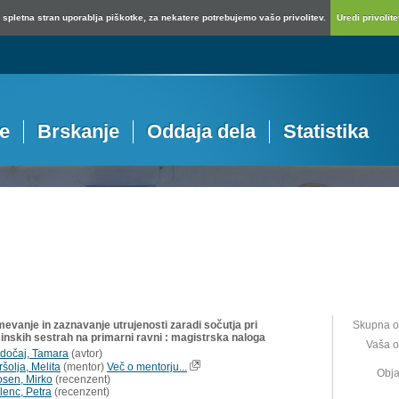
spletna stran uporablja piškotke, za nekatere potrebujemo vašo privolitev.
Uredi privolitev
je
Brskanje
Oddaja dela
Statistika
evanje in zaznavanje utrujenosti zaradi sočutja pri
Skupna o
inskih sestrah na primarni ravni : magistrska naloga
Vaša o
dočaj, Tamara
(
avtor
)
šolja, Melita
(
mentor
)
Več o mentorju...
Obja
osen, Mirko
(
recenzent
)
lenc, Petra
(
recenzent
)