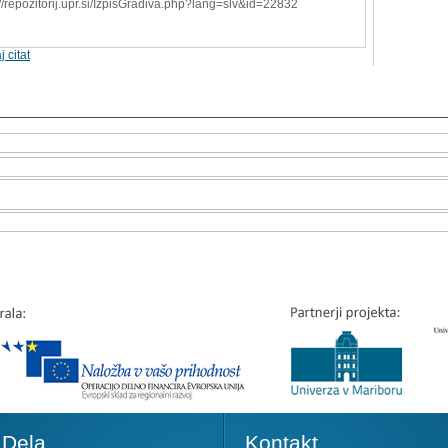
://repozitorij.upr.si/IzpisGradiva.php?lang=slv&id=22832
j citat
Dela
Kontakt