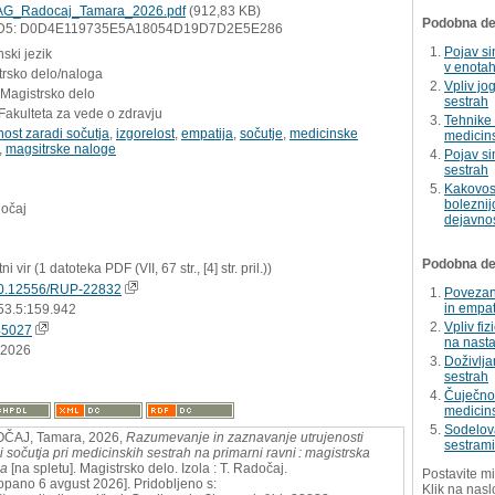
G_Radocaj_Tamara_2026.pdf
(912,83 KB)
Podobna del
D5: D0D4E119735E5A18054D19D7D2E5E286
Pojav si
ski jezik
v enotah
trsko delo/naloga
Vpliv jo
 Magistrsko delo
sestrah
Fakulteta za vede o zdravju
Tehnike 
nost zaradi sočutja
,
izgorelost
,
empatija
,
sočutje
,
medicinske
medicins
,
magsitrske naloge
Pojav si
sestrah
Kakovost
boleznij
dočaj
dejavnos
Podobna dela
ni vir (1 datoteka PDF (VII, 67 str., [4] str. pril.))
0.12556/RUP-22832
Povezano
in empat
53.5:159.942
Vpliv fi
45027
na nasta
.2026
Doživlja
sestrah
Čuječnos
medicins
Sodelova
ČAJ, Tamara, 2026,
Razumevanje in zaznavanje utrujenosti
sestrami
i sočutja pri medicinskih sestrah na primarni ravni : magistrska
ga
[na spletu]. Magistrsko delo. Izola : T. Radočaj.
Postavite mi
opano 6 avgust 2026]. Pridobljeno s:
Klik na nasl