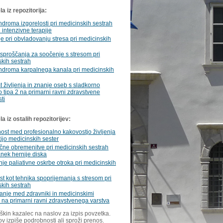
a iz repozitorija:
ndroma izgorelosti pri medicinskih sestrah
 intenzivne terapije
ge pri obvladovanju stresa pri medicinskih
sproščanja za soočenje s stresom pri
kih sestrah
ndroma karpalnega kanala pri medicinskih
 življenja in znanje oseb s sladkorno
o tipa 2 na primarni ravni zdravstvene
ti
 iz ostalih repozitorijev:
st med profesionalno kakovostjo življenja
ijo medicinskih sester
zične obremenitve pri medicinskih sestrah
nek hernije diska
nje paliativne oskrbe otroka pri medicinskih
t kot tehnika spoprijemanja s stresom pri
kih sestrah
nje med zdravniki in medicinskimi
 na primarni ravni zdravstvenega varstva
škin kazalec na naslov za izpis povzetka.
ov izpiše podrobnosti ali sproži prenos.