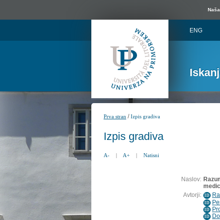
Naša 
ENG
Iskan
/
Prva stran
Izpis gradiva
Izpis gradiva
A-
|
A+
|
Natisni
Naslov:
Razum
medic
Avtorji:
Ra
ID
Per
ID
Pr
ID
Do
ID