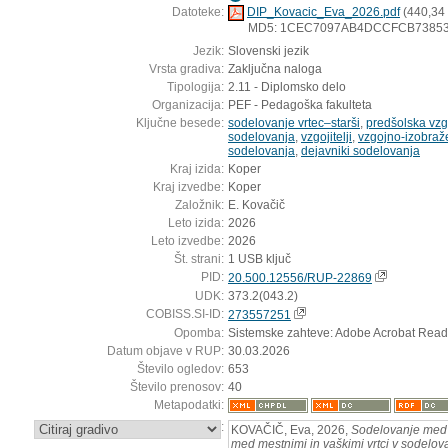
Datoteke:
DIP_Kovacic_Eva_2026.pdf
(440,34
MD5: 1CEC7097AB4DCCFCB7385
Jezik:
Slovenski jezik
Vrsta gradiva:
Zaključna naloga
Tipologija:
2.11 - Diplomsko delo
Organizacija:
PEF - Pedagoška fakulteta
Ključne besede:
sodelovanje vrtec–starši
,
predšolska vzg
sodelovanja
,
vzgojitelji
,
vzgojno-izobraž
sodelovanja
,
dejavniki sodelovanja
Kraj izida:
Koper
Kraj izvedbe:
Koper
Založnik:
E. Kovačič
Leto izida:
2026
Leto izvedbe:
2026
Št. strani:
1 USB ključ
PID:
20.500.12556/RUP-22869
UDK:
373.2(043.2)
COBISS.SI-ID:
273557251
Opomba:
Sistemske zahteve: Adobe Acrobat Read
Datum objave v RUP:
30.03.2026
Število ogledov:
653
Število prenosov:
40
Metapodatki:
:
KOVAČIČ, Eva, 2026,
Sodelovanje med 
med mestnimi in vaškimi vrtci v sodelova