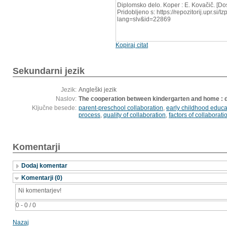
Diplomsko delo. Koper : E. Kovačič. [D
Pridobljeno s: https://repozitorij.upr.si/
lang=slv&id=22869
Kopiraj citat
Sekundarni jezik
Jezik:
Angleški jezik
Naslov:
The cooperation between kindergarten and home : 
Ključne besede:
parent-preschool collaboration
,
early childhood educa
process
,
quality of collaboration
,
factors of collaborati
Komentarji
Dodaj komentar
Komentarji (0)
Ni komentarjev!
0 - 0 / 0
Nazaj