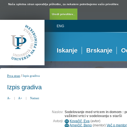
Naša spletna stran uporablja piškotke, za nekatere potrebujemo vašo privolitev.
Uredi privolitev...
ENG
Iskanje
Brskanje
O
/
Prva stran
Izpis gradiva
Izpis gradiva
A-
|
A+
|
Natisni
Naslov:
Sodelovanje med vrtcem in domom : p
vaškimi vrtci v sodelovanju s starši
Avtorji:
Kovačič, Eva
(
avtor
)
ID
Arnejčič, Beno
(
mentor
)
Več o mentorj
ID