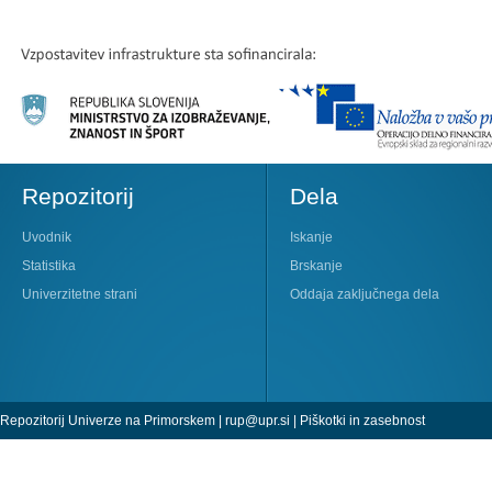
Repozitorij
Dela
Uvodnik
Iskanje
Statistika
Brskanje
Univerzitetne strani
Oddaja zaključnega dela
Repozitorij Univerze na Primorskem |
rup@upr.si
|
Piškotki in zasebnost