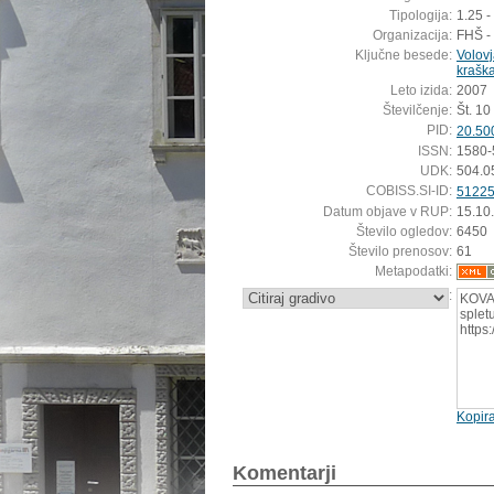
Tipologija:
1.25 -
Organizacija:
FHŠ - 
Ključne besede:
Volov
kraška
Leto izida:
2007
Številčenje:
Št. 10
PID:
20.50
ISSN:
1580-
UDK:
504.0
COBISS.SI-ID:
5122
Datum objave v RUP:
15.10
Število ogledov:
6450
Število prenosov:
61
Metapodatki:
:
KOVAČ
splet
https
Kopira
Komentarji