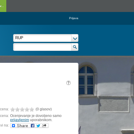
...
Prijava
cena:
(0 glasov)
cena:
Ocenjevanje je dovoljeno samo
prijavljenim
uporabnikom.
vi na: