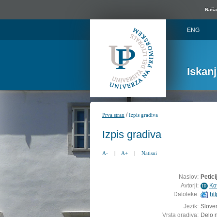
Naša 
ENG
Iskan
/
Prva stran
Izpis gradiva
Izpis gradiva
A-
|
A+
|
Natisni
Naslov:
Petici
Avtorji:
Ko
ID
Datoteke:
ht
Jezik:
Sloven
Vrsta gradiva:
Delo n