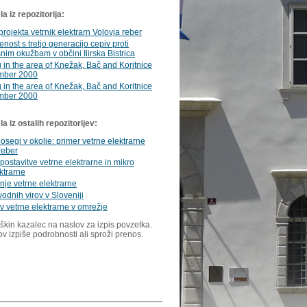
a iz repozitorija:
projekta vetrnik elektrarn Volovja reber
enost s tretjo generacijo cepiv proti
snim okužbam v občini Ilirska Bistrica
 in the area of Knežak, Bač and Koritnice
mber 2000
 in the area of Knežak, Bač and Koritnice
mber 2000
 iz ostalih repozitorijev:
 posegi v okolje: primer vetrne elektrarne
reber
postavitve vetrne elektrarne in mikro
ktrarne
nje vetrne elektrarne
vodnih virov v Sloveniji
ev vetrne elektrarne v omrežje
škin kazalec na naslov za izpis povzetka.
ov izpiše podrobnosti ali sproži prenos.