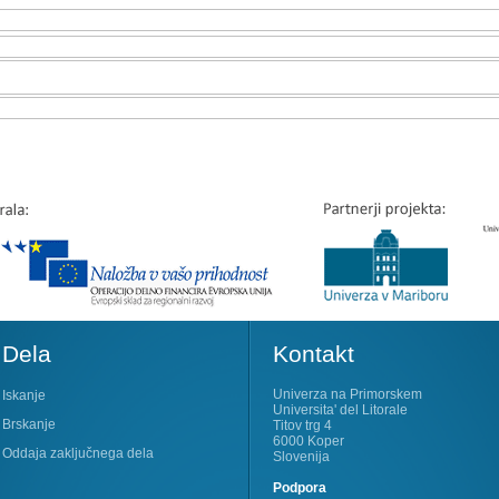
Dela
Kontakt
Univerza na Primorskem
Iskanje
Universita' del Litorale
Brskanje
Titov trg 4
6000 Koper
Oddaja zaključnega dela
Slovenija
Podpora