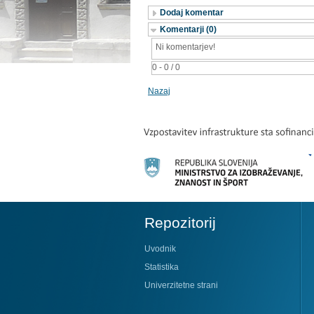
Dodaj komentar
Komentarji (0)
Ni komentarjev!
0 - 0 / 0
Nazaj
Repozitorij
Uvodnik
Statistika
Univerzitetne strani