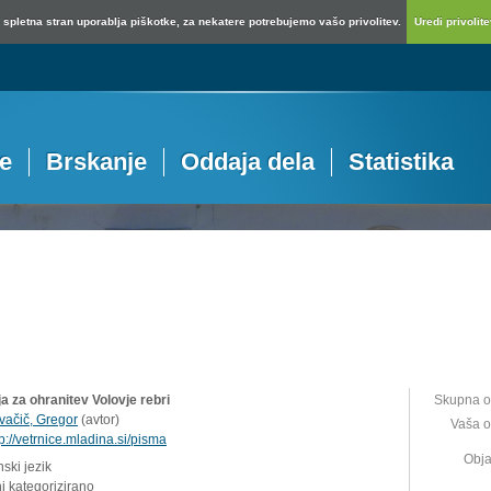
spletna stran uporablja piškotke, za nekatere potrebujemo vašo privolitev.
Uredi privolitev
je
Brskanje
Oddaja dela
Statistika
ja za ohranitev Volovje rebri
Skupna o
vačič, Gregor
(
avtor
)
Vaša o
tp://vetrnice.mladina.si/pisma
Obja
ski jezik
i kategorizirano