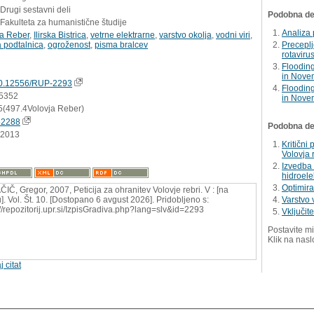
 Drugi sestavni deli
Podobna del
Fakulteta za humanistične študije
Analiza 
ja Reber
,
Ilirska Bistrica
,
vetrne elektrarne
,
varstvo okolja
,
vodni viri
,
 podtalnica
,
ogroženost
,
pisma bralcev
Preceplj
rotaviru
Flooding
in Nove
0.12556/RUP-2293
Flooding
5352
in Nove
5(497.4Volovja Reber)
52288
Podobna dela
.2013
Kritični
Volovja 
Izvedba 
hidroele
Optimira
IČ, Gregor, 2007, Peticija za ohranitev Volovje rebri. V : [na
u]. Vol. Št. 10. [Dostopano 6 avgust 2026]. Pridobljeno s:
Varstvo 
://repozitorij.upr.si/IzpisGradiva.php?lang=slv&id=2293
Vključit
Postavite mi
Klik na nasl
j citat