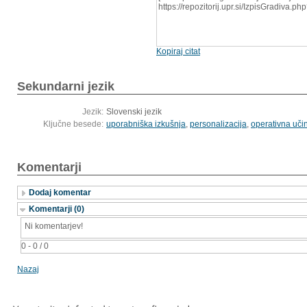
https://repozitorij.upr.si/IzpisGradiva.
Kopiraj citat
Sekundarni jezik
Jezik:
Slovenski jezik
Ključne besede:
uporabniška izkušnja
,
personalizacija
,
operativna učin
Komentarji
Dodaj komentar
Komentarji (0)
Ni komentarjev!
0 - 0 / 0
Nazaj