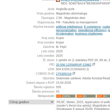
MD5: 9D867BA247BE06E6AF5850
Jezik:
Angleški jezik
Vrsta gradiva:
Magistrsko delo/naloga
Tipologija:
2.09 - Magistrsko delo
Organizacija:
FM - Fakulteta za management
Ključne besede:
artificial intelligence
,
E-commerce
,
custo
personalization
,
operational efficiency
,
r
AI integration
,
business challenges
Kraj izida:
Koper
Kraj izvedbe:
Koper
Založnik:
M. Pejić
Leto izida:
2025
Leto izvedbe:
2025
Št. strani:
1 spletni vir (1 datoteka PDF (IX, 89 str., [9]
PID:
20.500.12556/RUP-22962
UDK:
004.8:659.23:004(043.2)
COBISS.SI-ID:
275305219
Opomba:
Sistemske zahteve: Adobe Acrobat Read
Datum objave v RUP:
15.04.2026
Število ogledov:
505
Število prenosov:
55
Metapodatki:
:
PEJIĆ, Marko, 2025,
Application of artif
master’s thesis
[na spletu]. Magistrsko de
[Dostopano 6 avgust 2026]. Pridobljeno 