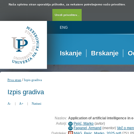
Naša spletna stran uporablja piškotke, za nekatere potrebujemo vašo privolitev.
Uredi privolitev...
ENG
Iskanje
Brskanje
O
/
Prva stran
Izpis gradiva
Izpis gradiva
A-
|
A+
|
Natisni
Naslov:
Application of artificial intelligence i
Avtorji:
Pejić, Marko
(
avtor
)
ID
Faganel, Armand
(
mentor
)
Več o ment
ID
Datoteke:
MAG_Pejic_Marko_2025.pdf
(751,05