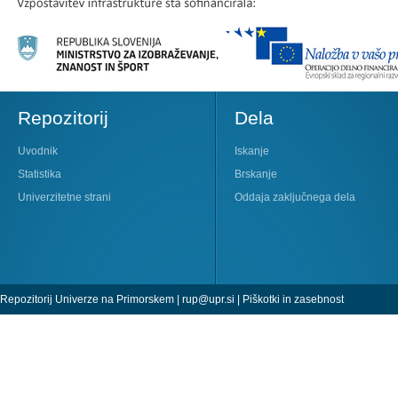
Repozitorij
Dela
Uvodnik
Iskanje
Statistika
Brskanje
Univerzitetne strani
Oddaja zaključnega dela
Repozitorij Univerze na Primorskem |
rup@upr.si
|
Piškotki in zasebnost