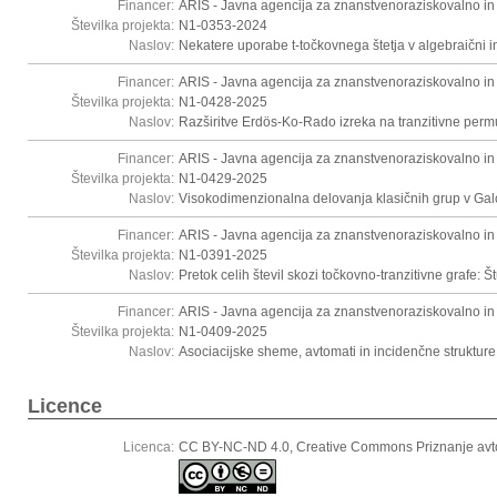
Financer:
ARIS - Javna agencija za znanstvenoraziskovalno in
Številka projekta:
N1-0353-2024
Naslov:
Nekatere uporabe t-točkovnega štetja v algebraični in
Financer:
ARIS - Javna agencija za znanstvenoraziskovalno in
Številka projekta:
N1-0428-2025
Naslov:
Razširitve Erdös-Ko-Rado izreka na tranzitivne perm
Financer:
ARIS - Javna agencija za znanstvenoraziskovalno in
Številka projekta:
N1-0429-2025
Naslov:
Visokodimenzionalna delovanja klasičnih grup v Galo
Financer:
ARIS - Javna agencija za znanstvenoraziskovalno in
Številka projekta:
N1-0391-2025
Naslov:
Pretok celih števil skozi točkovno-tranzitivne grafe: Št
Financer:
ARIS - Javna agencija za znanstvenoraziskovalno in
Številka projekta:
N1-0409-2025
Naslov:
Asociacijske sheme, avtomati in incidenčne strukture
Licence
Licenca:
CC BY-NC-ND 4.0, Creative Commons Priznanje avt