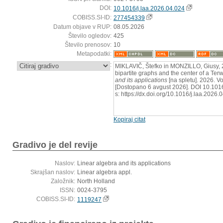
DOI:
10.1016/j.laa.2026.04.024
COBISS.SI-ID:
277454339
Datum objave v RUP:
08.05.2026
Število ogledov:
425
Število prenosov:
10
Metapodatki:
:
MIKLAVIČ, Štefko in MONZILLO, Giusy, 2
bipartite graphs and the center of a Terw
and its applications
[na spletu]. 2026. Vo
[Dostopano 6 avgust 2026]. DOI 10.1016
s: https://dx.doi.org/10.1016/j.laa.2026.
Kopiraj citat
Gradivo je del revije
Naslov:
Linear algebra and its applications
Skrajšan naslov:
Linear algebra appl.
Založnik:
North Holland
ISSN:
0024-3795
COBISS.SI-ID:
1119247