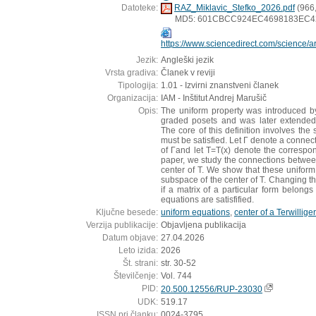
Datoteke:
RAZ_Miklavic_Stefko_2026.pdf
(966
MD5: 601CBCC924EC4698183EC4
https://www.sciencedirect.com/science/
Jezik:
Angleški jezik
Vrsta gradiva:
Članek v reviji
Tipologija:
1.01 - Izvirni znanstveni članek
Organizacija:
IAM - Inštitut Andrej Marušič
Opis:
The uniform property was introduced by 
graded posets and was later extended 
The core of this definition involves the
must be satisfied. Let Γ denote a connect
of Γand let T=T(x) denote the correspond
paper, we study the connections betwee
center of T. We show that these uniform 
subspace of the center of T. Changing th
if a matrix of a particular form belongs
equations are satisfified.
Ključne besede:
uniform equations
,
center of a Terwillige
Verzija publikacije:
Objavljena publikacija
Datum objave:
27.04.2026
Leto izida:
2026
Št. strani:
str. 30-52
Številčenje:
Vol. 744
PID:
20.500.12556/RUP-23030
UDK:
519.17
ISSN pri članku:
0024-3795