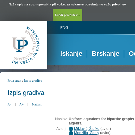
Naša spletna stran uporablja piškotke, za nekatere potrebujemo vašo privolitev.
Uredi privolitev...
ENG
Iskanje
Brskanje
O
/
Prva stran
Izpis gradiva
Izpis gradiva
A-
|
A+
|
Natisni
Naslov:
Uniform equations for bipartite graphs 
algebra
Avtorji:
Miklavič, Štefko
(
avtor
)
ID
Monzillo, Giusy
(
avtor
)
ID