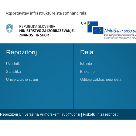
Repozitorij
Dela
Uvodnik
Iskanje
Statistika
Brskanje
Univerzitetne strani
Oddaja zaključnega dela
Repozitorij Univerze na Primorskem |
rup@upr.si
|
Piškotki in zasebnost