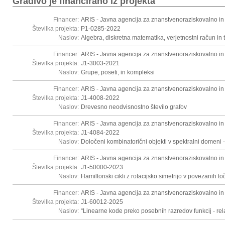
Gradivo je financirano iz projekta
Financer:
ARIS - Javna agencija za znanstvenoraziskovalno in
Številka projekta:
P1-0285-2022
Naslov:
Algebra, diskretna matematika, verjetnostni račun in t
Financer:
ARIS - Javna agencija za znanstvenoraziskovalno in
Številka projekta:
J1-3003-2021
Naslov:
Grupe, poseti, in kompleksi
Financer:
ARIS - Javna agencija za znanstvenoraziskovalno in
Številka projekta:
J1-4008-2022
Naslov:
Drevesno neodvisnostno število grafov
Financer:
ARIS - Javna agencija za znanstvenoraziskovalno in
Številka projekta:
J1-4084-2022
Naslov:
Določeni kombinatorični objekti v spektralni domeni -
Financer:
ARIS - Javna agencija za znanstvenoraziskovalno in
Številka projekta:
J1-50000-2023
Naslov:
Hamiltonski cikli z rotacijsko simetrijo v povezanih to
Financer:
ARIS - Javna agencija za znanstvenoraziskovalno in
Številka projekta:
J1-60012-2025
Naslov:
“Linearne kode preko posebnih razredov funkcij - rel