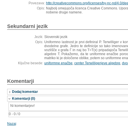
Povezava:
http://creativecommons.org/licenses/by-nc-nd/4.0/dee
Opis:
Najbolj omejujoča licenca Creative Commons. Uporab
nobene druge namene.
Sekundarni jezik
Jezik:
Slovenski jezik
Opis:
Uniformno lastnost je prvi definiral P. Terwilliger v 
dvodelne grafe. Jedro te definicije so tako imenovan
vozlišče x grafa Γ in naj bo T=T(x) pripadajoča Ter
algebre T. Pokažemo, da te uniformne enačbe porodi
matriko ki je določene oblike, potem so uniformne en
Ključne besede:
uniformne enačbe
,
center Terwilligerjeve algebre
,
dvo
Komentarji
Dodaj komentar
Komentarji (0)
Ni komentarjev!
0 - 0 / 0
Nazaj