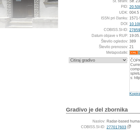
Št. strani:
Str. 2
PID:
20.50
UDK:
004.5
ISSN pri članku:
1571-
DOI:
10.10
COBISS.SI-ID:
2785
Datum objave v RUP:
19.05
Število ogledov:
389
Število prenosov:
21
Metapodatki:
:
ČOPI
Curre
compu
splet
s: ht
Kopira
Gradivo je del zbornika
Naslov:
Radar-based human
COBISS.SI-ID:
277017603