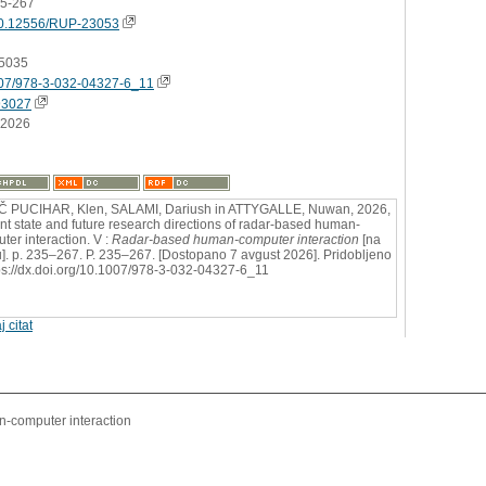
35-267
0.12556/RUP-23053
5035
07/978-3-032-04327-6_11
93027
.2026
Č PUCIHAR, Klen, SALAMI, Dariush in ATTYGALLE, Nuwan, 2026,
nt state and future research directions of radar-based human-
ter interaction. V :
Radar-based human-computer interaction
[na
u]. p. 235–267. P. 235–267. [Dostopano 7 avgust 2026]. Pridobljeno
tps://dx.doi.org/10.1007/978-3-032-04327-6_11
j citat
-computer interaction