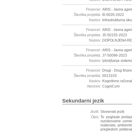
Financer:
ARIS - Javna agen
Številka projekta:
I0-0035-2022
Naslov:
Infrastrukturna s
Financer:
ARIS - Javna agen
Številka projekta:
J5-50155-2023
Naslov:
DOPOLNJENA RE
Financer:
ARIS - Javna agen
Številka projekta:
J7-50096-2023
Naslov:
Izboljšanje siste
Financer:
Drugi - Drug financ
Številka projekta:
0013103
Naslov:
Kognitivno računal
Akronim:
CogniCom
Sekundarni jezik
Jezik:
Slovenski jezik
Opis:
To poglavje podaja
raziskovalne usmer
materiale, ambientn
pregledom petdeseti