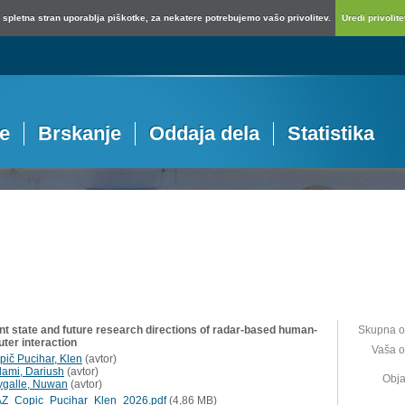
spletna stran uporablja piškotke, za nekatere potrebujemo vašo privolitev.
Uredi privolitev
je
Brskanje
Oddaja dela
Statistika
nt state and future research directions of radar-based human-
Skupna o
ter interaction
Vaša o
pič Pucihar, Klen
(
avtor
)
lami, Dariush
(
avtor
)
Obja
tygalle, Nuwan
(
avtor
)
Z_Copic_Pucihar_Klen_2026.pdf
(4,86 MB)