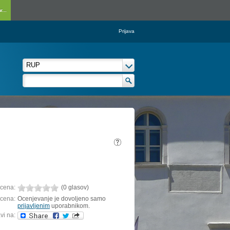
...
Prijava
cena:
(0 glasov)
cena:
Ocenjevanje je dovoljeno samo
prijavljenim
uporabnikom.
vi na: