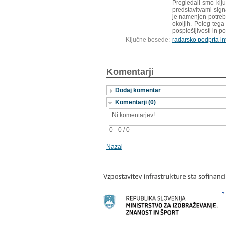
Pregledali smo klju
predstavitvami sign
je namenjen potrebi 
okoljih. Poleg tega
posplošljivosti in 
Ključne besede:
radarsko podprta in
Komentarji
Dodaj komentar
Komentarji (0)
Ni komentarjev!
0 - 0 / 0
Nazaj