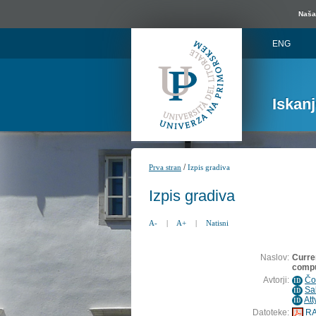
Naša 
ENG
Iskan
/
Prva stran
Izpis gradiva
Izpis gradiva
A-
|
A+
|
Natisni
Naslov:
Curre
compu
Avtorji:
Čo
ID
Sa
ID
At
ID
Datoteke:
RA