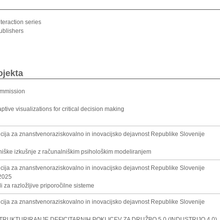
eraction series
ublishers
ojekta
ommission
tive visualizations for critical decision making
cija za znanstvenoraziskovalno in inovacijsko dejavnost Republike Slovenije
iške izkušnje z računalniškim psihološkim modeliranjem
cija za znanstvenoraziskovalno in inovacijsko dejavnost Republike Slovenije
2025
 za razložljive priporočilne sisteme
cija za znanstvenoraziskovalno in inovacijsko dejavnost Republike Slovenije
TRUKTURIRANJE DEFICITARNIH POKLICEV ZA DRUŽBO 5.0 (INDUSTRIJO 4.0)