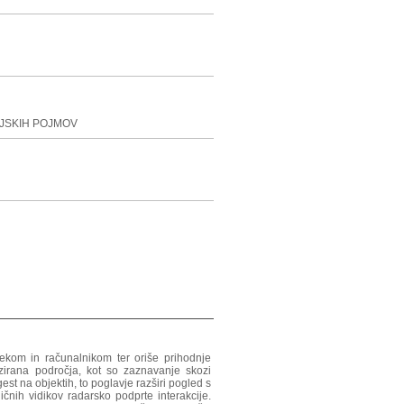
JSKIH POJMOV
ekom in računalnikom ter oriše prihodnje
izirana področja, kot so zaznavanje skozi
st na objektih, to poglavje razširi pogled s
ičnih vidikov radarsko podprte interakcije.