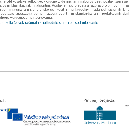
čne oblikovalske odločitve, vključno z definicijami naborov gest, postavitvami sen
alov in klasifikacijskimi algoritmi. Poglavje nato predstavi razpravo o prihodnjih 
po miniaturiziranih, energijsko učinkovitih in prilagodljivih radarskih sistemih, ki l
 poglavje izpostavlja pomen razvoja odprtih in standardiziranih podatkovnih zbir
podporo vključujočemu načrtovanju.
terakcija človek-računalnik
,
prihodnje smernice
,
sedanje stanje