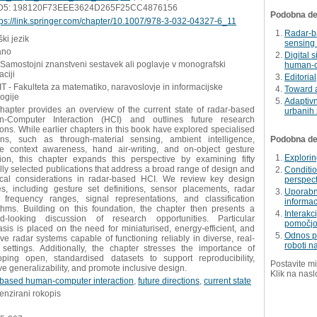
D5: 198120F73EEE3624D265F25CC4876156
Podobna del
tps://link.springer.com/chapter/10.1007/978-3-032-04327-6_11
Radar-b
ki jezik
sensing 
ano
Digital 
 Samostojni znanstveni sestavek ali poglavje v monografski
human-c
aciji
Editorial
 - Fakulteta za matematiko, naravoslovje in informacijske
Toward 
ogije
Adaptivn
chapter provides an overview of the current state of radar-based
urbanih
-Computer Interaction (HCI) and outlines future research
ions. While earlier chapters in this book have explored specialised
ns, such as through-material sensing, ambient intelligence,
Podobna dela
ce context awareness, hand air-writing, and on-object gesture
Explorin
tion, this chapter expands this perspective by examining fifty
lly selected publications that address a broad range of design and
Conditio
ical considerations in radar-based HCI. We review key design
perspect
es, including gesture set definitions, sensor placements, radar
Uporabn
, frequency ranges, signal representations, and classification
informac
ithms. Building on this foundation, the chapter then presents a
Interakc
rd-looking discussion of research opportunities. Particular
pomočjo
is is placed on the need for miniaturised, energy-efficient, and
Odnos po
ve radar systems capable of functioning reliably in diverse, real-
roboti na
 settings. Additionally, the chapter stresses the importance of
oping open, standardised datasets to support reproducibility,
Postavite mi
e generalizability, and promote inclusive design.
Klik na nasl
-based human-computer interaction
,
future directions
,
current state
enzirani rokopis