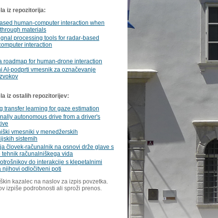
a iz repozitorija:
ased human-computer interaction when
through materials
signal processing tools for radar-based
omputer interaction
a roadmap for human-drone interaction
i AI-podprti vmesnik za označevanje
 zvokov
 iz ostalih repozitorijev:
g transfer learning for gaze estimation
nally autonomous drive from a driver's
ive
iški vmesniki v menedžerskih
ijskih sistemih
ija človek-računalnik na osnovi drže glave s
 tehnik računalniškega vida
trošnikov do interakcije s klepetalnimi
 njihovi odločitveni poti
škin kazalec na naslov za izpis povzetka.
ov izpiše podrobnosti ali sproži prenos.