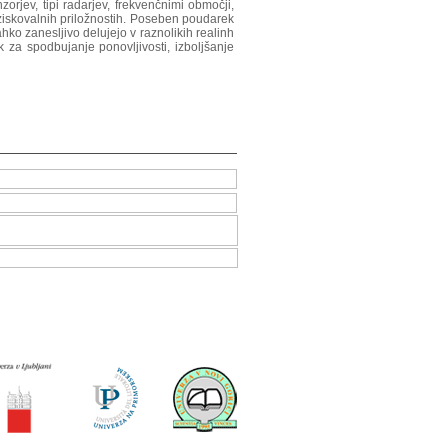
zorjev, tipi radarjev, frekvenčnimi območji,
raziskovalnih priložnostih. Poseben poudarek
ahko zanesljivo delujejo v raznolikih realinh
k za spodbujanje ponovljivosti, izboljšanje