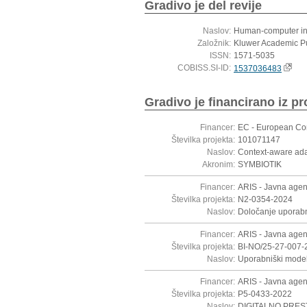
Gradivo je del revije
Naslov:
Human-computer int
Založnik:
Kluwer Academic P
ISSN:
1571-5035
COBISS.SI-ID:
1537036483
Gradivo je financirano iz pr
Financer:
EC - European C
Številka projekta:
101071147
Naslov:
Context-aware adap
Akronim:
SYMBIOTIK
Financer:
ARIS - Javna agen
Številka projekta:
N2-0354-2024
Naslov:
Določanje uporabn
Financer:
ARIS - Javna agen
Številka projekta:
BI-NO/25-27-007-
Naslov:
Uporabniški modeli
Financer:
ARIS - Javna agen
Številka projekta:
P5-0433-2022
Naslov:
DIGITALNO PRES