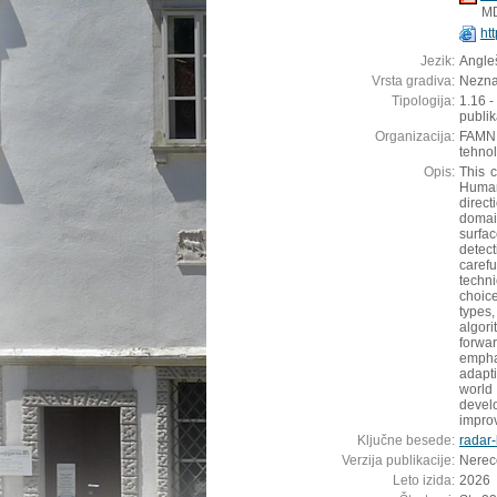
M
ht
Jezik:
Angleš
Vrsta gradiva:
Nezn
Tipologija:
1.16 -
publik
Organizacija:
FAMNIT
tehnol
Opis:
This 
Human
direct
domai
surfa
detec
carefu
techn
choic
types
algor
forwa
emphas
adapti
world
devel
improv
Ključne besede:
radar
Verzija publikacije:
Nerec
Leto izida:
2026