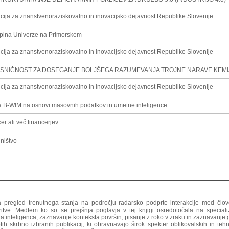
cija za znanstvenoraziskovalno in inovacijsko dejavnost Republike Slovenije
kupina Univerze na Primorskem
cija za znanstvenoraziskovalno in inovacijsko dejavnost Republike Slovenije
SNIČNOST ZA DOSEGANJE BOLJŠEGA RAZUMEVANJA TROJNE NARAVE KEMI
cija za znanstvenoraziskovalno in inovacijsko dejavnost Republike Slovenije
ma B-WIM na osnovi masovnih podatkov in umetne inteligence
er ali več financerjev
ništvo
 pregled trenutnega stanja na področju radarsko podprte interakcije med člov
itve. Medtem ko so se prejšnja poglavja v tej knjigi osredotočala na special
a inteligenca, zaznavanje konteksta površin, pisanje z roko v zraku in zaznavanje ge
h skrbno izbranih publikacij, ki obravnavajo širok spekter oblikovalskih in tehn